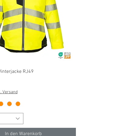
Schnellansicht
interjacke RJ49
l. Versand
In den Warenkorb