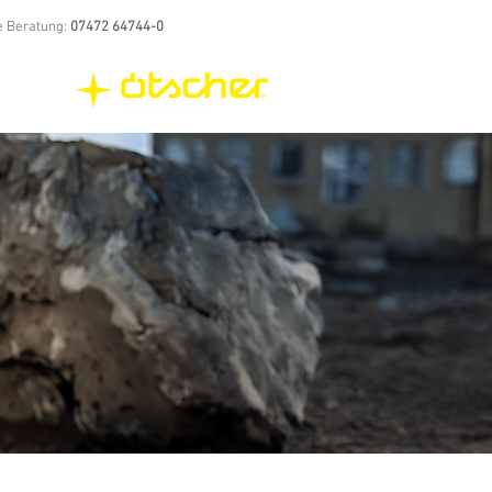
e Beratung:
07472 64744-0