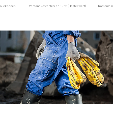
ollektionen
Versandkostenfrei ab 195€ (Bestellwert)
Kostenlos
...
ÜBER UNS
GALERIE
NEWS
KONTAKT