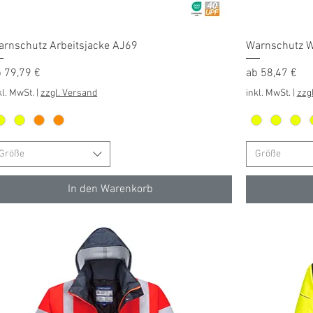
Schnellansicht
arnschutz Arbeitsjacke AJ69
Warnschutz W
le-Preis
Sale-Preis
b
79,79 €
ab
58,47 €
kl. MwSt.
|
zzgl. Versand
inkl. MwSt.
|
zzg
Größe
Größe
In den Warenkorb