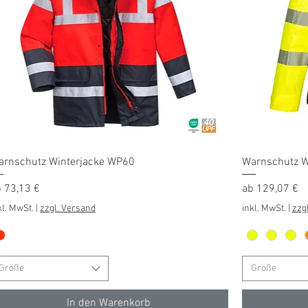
Schnellansicht
arnschutz Winterjacke WP60
Warnschutz W
le-Preis
Sale-Preis
b
73,13 €
ab
129,07 €
kl. MwSt.
|
zzgl. Versand
inkl. MwSt.
|
zzg
Größe
Größe
In den Warenkorb