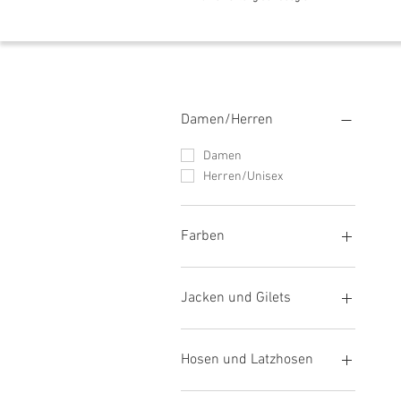
Damen/Herren
Damen
Herren/Unisex
Farben
Rot
Orange
Jacken und Gilets
Gelb
Grün
Arbeitsjacken
Blau
Winterjacken
Hosen und Latzhosen
Braun
Softshell-/Freizeitjacken
Weiß
Regenjacken
Arbeitshosen