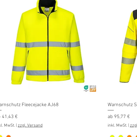
Schnellansicht
arnschutz Fleecejacke AJ68
Warnschutz S
le-Preis
Sale-Preis
b
41,43 €
ab
95,77 €
kl. MwSt.
|
zzgl. Versand
inkl. MwSt.
|
zzg