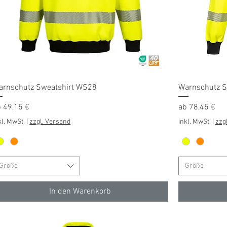
Schnellansicht
arnschutz Sweatshirt WS28
Warnschutz S
le-Preis
Sale-Preis
b
49,15 €
ab
78,45 €
kl. MwSt.
|
zzgl. Versand
inkl. MwSt.
|
zzg
Größe
Größe
In den Warenkorb