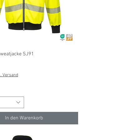
Schnellansicht
weatjacke SJ91
l. Versand
In den Warenkorb