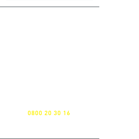
ALLE NEUHEITEN
NEWSLETTER ANMELDUNG
Nichts mehr verpassen!
Spezialist für
maßgeschneiderte Lösungen
GRATIS HOTLINE
0800 20 30 16
International +43 7472 64 744-0