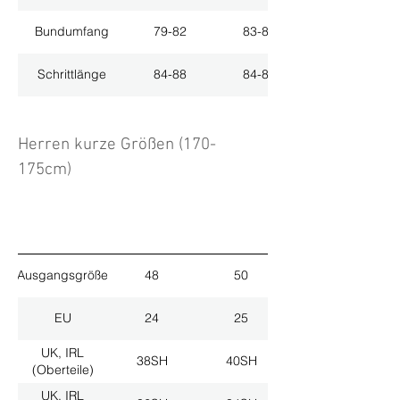
Bundumfang
79-82
83-86
Schrittlänge
84-88
84-88
Herren kurze Größen (170-
175cm)
Ausgangsgröße
48
50
EU
24
25
UK, IRL
38SH
40SH
(Oberteile)
UK, IRL