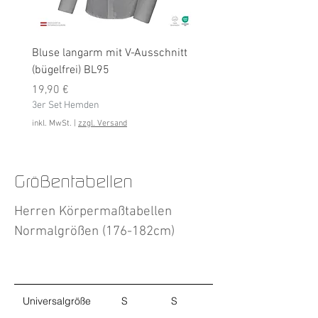
Bluse langarm mit V-Ausschnitt
Bluse langarm (bügelfrei
(bügelfrei) BL95
Preis
19,90 €
Preis
3er Set Hemden
19,90 €
3er Set Hemden
inkl. MwSt.
inkl. MwSt.
|
zzgl. Versand
Größentabellen
Herren Körpermaßtabellen
Normalgrößen (176-182cm)
Universalgröße
S
S
M