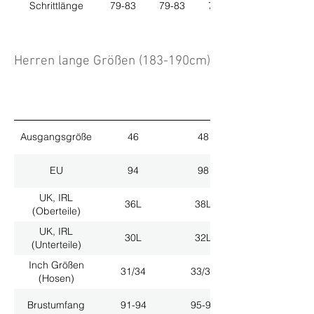
Schrittlänge
79-83
79-83
79-83
Herren lange Größen (183-190cm)
Ausgangsgröße
46
48
EU
94
98
UK, IRL
36L
38L
(Oberteile)
UK, IRL
30L
32L
(Unterteile)
Inch Größen
31/34
33/34
(Hosen)
Brustumfang
91-94
95-98