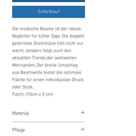
Sofortkauf
Die modische Beanie ist der ideale
Begleiter für kühle Tage. Die doppelt
gestrickte Stickmütze hält nicht nur
warm, sondern folgt auch den
aktuellen Trends der weltweiten
Metropolen. Der breite Umschlag
aus Baumwolle bietet die optimale
Fläche für einen individuellen Druck
oder Stick.
Patch: (10cm x 5 cm)
Material
Oberstoff 100% Polyacryl,
Pflege
Zwischenfutter: 100% Polyester, 85g/m²