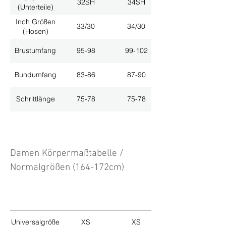
32SH
34SH
(Unterteile)
Inch Größen
33/30
34/30
(Hosen)
Brustumfang
95-98
99-102
Bundumfang
83-86
87-90
Schrittlänge
75-78
75-78
Damen Körpermaßtabelle /
Normalgrößen (164-172cm)
Universalgröße
XS
XS