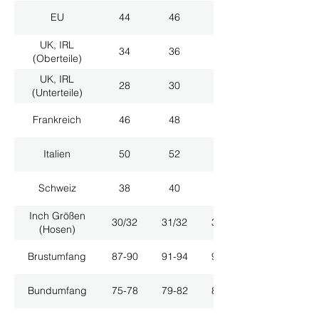
EU
44
46
48
UK, IRL
34
36
38
(Oberteile)
UK, IRL
28
30
32
(Unterteile)
Frankreich
46
48
50
Italien
50
52
54
Schweiz
38
40
42
Inch Größen
30/32
31/32
33/32
(Hosen)
Brustumfang
87-90
91-94
95-98
Bundumfang
75-78
79-82
83-86