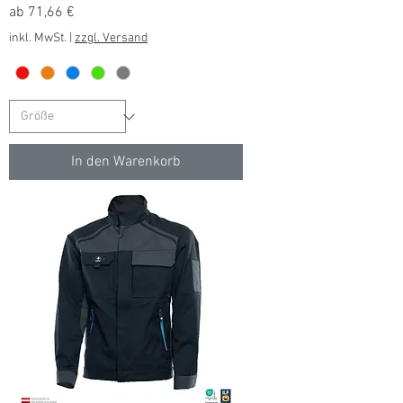
Sale-Preis
ab
71,66 €
inkl. MwSt.
|
zzgl. Versand
In den Warenkorb