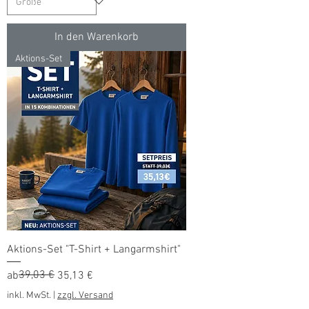
In den Warenkorb
Aktions-Set
Aktions-Set "T-Shirt + Langarmshirt"
Standardpreis
Sale-Preis
39,03 €
ab
35,13 €
inkl. MwSt.
|
zzgl. Versand