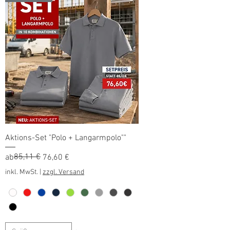
Aktions-Set "Polo + Langarmpolo""
Standardpreis
Sale-Preis
85,11 €
ab
76,60 €
inkl. MwSt.
|
zzgl. Versand