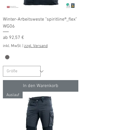
Winter-Arbeitsweste "spiritline®_flex"
WG06
Sale-Preis
ab
92,57 €
inkl. MwSt.
|
zzgl. Versand
In den Warenkorb
Auslauf