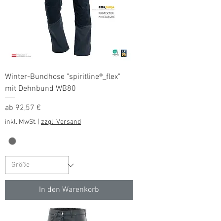
Winter-Bundhose "spiritline®_flex"
mit Dehnbund WB80
Sale-Preis
ab
92,57 €
inkl. MwSt.
|
zzgl. Versand
In den Warenkorb