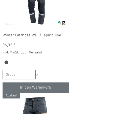
Winter Latzhose WL17 "spirit_line"
Preis
96,33 €
inkl. MwSt.
|
zzgl. Versand
In den Warenkorb
Auslauf