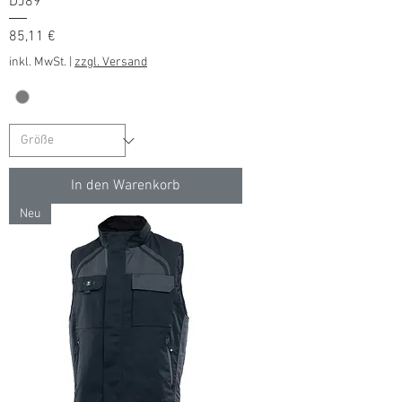
DJ89
Preis
85,11 €
inkl. MwSt.
|
zzgl. Versand
In den Warenkorb
Neu