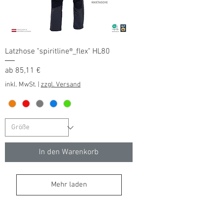
Latzhose "spiritline®_flex" HL80
Sale-Preis
ab
85,11 €
inkl. MwSt.
|
zzgl. Versand
In den Warenkorb
Mehr laden