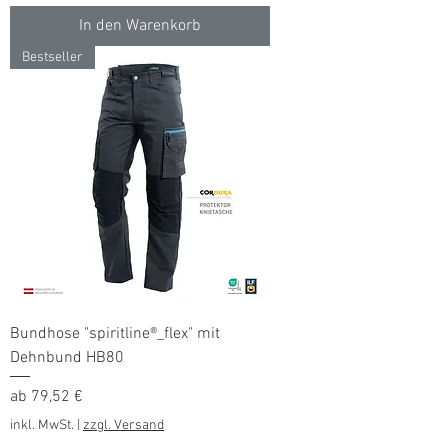
In den Warenkorb
Bestseller
Bundhose "spiritline®_flex" mit
Dehnbund HB80
Sale-Preis
ab
79,52 €
inkl. MwSt.
|
zzgl. Versand