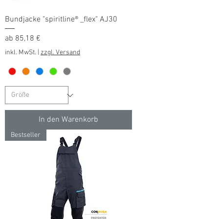
Bundjacke "spiritline® _flex" AJ30
Sale-Preis
ab
85,18 €
inkl. MwSt.
|
zzgl. Versand
In den Warenkorb
Bestseller