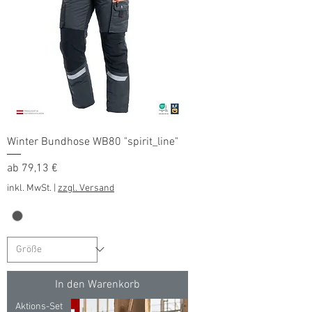
Winter Bundhose WB80 "spirit_line"
Sale-Preis
ab
79,13 €
inkl. MwSt.
|
zzgl. Versand
In den Warenkorb
Aktions-Set