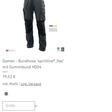
Damen - Bundhose "spiritline®_flex"
mit Gummibund HD04
Preis
79,52 €
inkl. MwSt.
|
zzgl. Versand