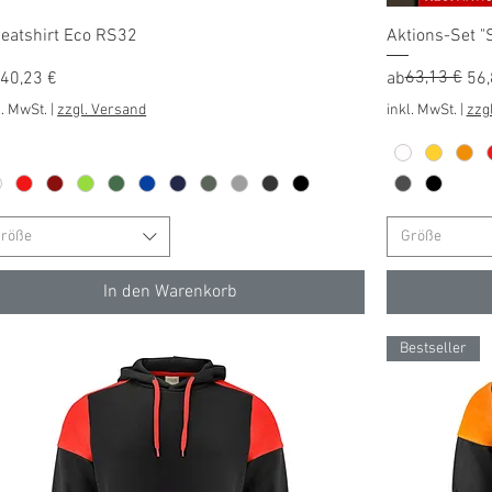
Schnellansicht
eatshirt Eco RS32
Aktions-Set "
e-Preis
Standardprei
Sale-Preis
63,13 €
b
40,23 €
ab
56,
l. MwSt.
|
zzgl. Versand
inkl. MwSt.
|
zzg
röße
Größe
In den Warenkorb
Bestseller