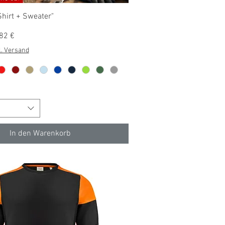
Schnellansicht
Shirt + Sweater"
s
82 €
l. Versand
In den Warenkorb