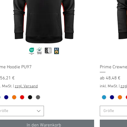
Schnellansicht
ime Hoodie PU97
Prime Crewn
e-Preis
Sale-Preis
b
56,21 €
ab
48,48 €
l. MwSt.
|
zzgl. Versand
inkl. MwSt.
|
zzg
röße
Größe
In den Warenkorb