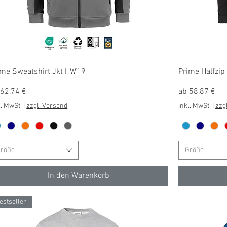
Schnellansicht
ime Sweatshirt Jkt HW19
Prime Halfzi
e-Preis
Sale-Preis
b
62,74 €
ab
58,87 €
l. MwSt.
|
zzgl. Versand
inkl. MwSt.
|
zzg
röße
Größe
In den Warenkorb
estseller