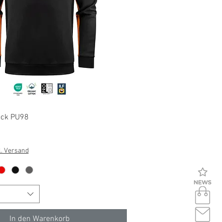
Schnellansicht
eck PU98
l. Versand
In den Warenkorb