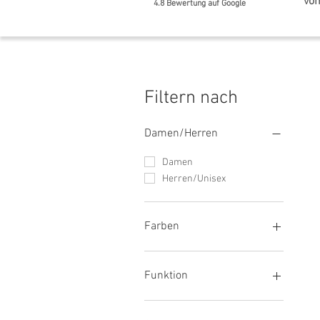
vom
4.8 Bewertung auf Google
Filtern nach
Damen/Herren
Damen
Herren/Unisex
Farben
Rot
Orange
Funktion
Gelb
Grün
UV Schutz