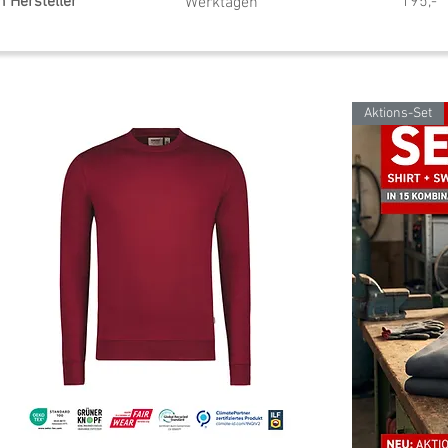
 Hersteller
195,-
Werktagen
Aktions-Set