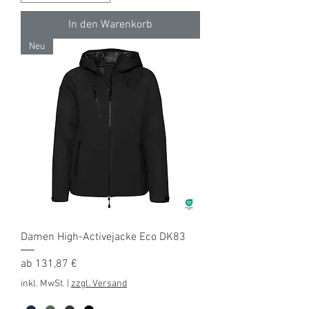
In den Warenkorb
Neu
Damen High-Activejacke Eco DK83
Sale-Preis
ab
131,87 €
inkl. MwSt.
|
zzgl. Versand