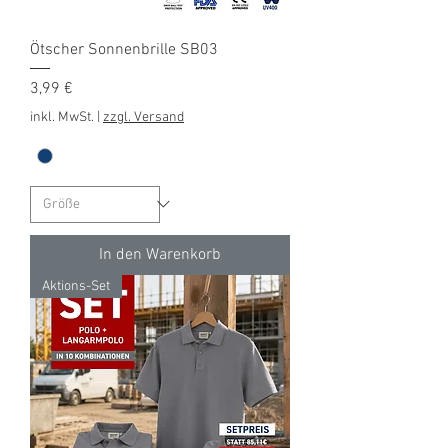
Ötscher Sonnenbrille SB03
Preis
3,99 €
inkl. MwSt.
|
zzgl. Versand
In den Warenkorb
Aktions-Set