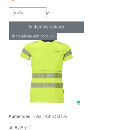
In den Warenkorb
Innovatives Kühlprodukt
Kühlendes HiVis T-Shirt BT04
Sale-Preis
ab
87,95 €