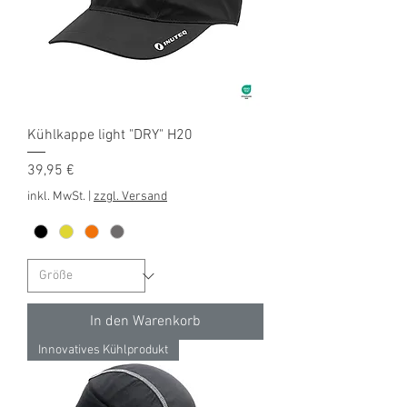
Kühlkappe light "DRY" H20
Preis
39,95 €
inkl. MwSt.
|
zzgl. Versand
In den Warenkorb
Innovatives Kühlprodukt