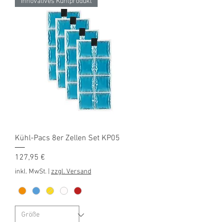
Innovatives Kühlprodukt
Kühl-Pacs 8er Zellen Set KP05
Preis
127,95 €
inkl. MwSt.
|
zzgl. Versand