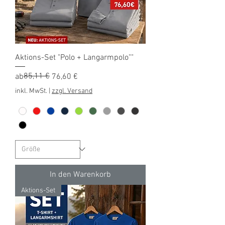
Aktions-Set "Polo + Langarmpolo""
Standardpreis
Sale-Preis
85,11 €
ab
76,60 €
inkl. MwSt.
|
zzgl. Versand
In den Warenkorb
Aktions-Set