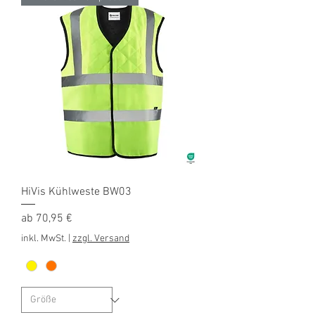
HiVis Kühlweste BW03
Sale-Preis
ab
70,95 €
inkl. MwSt.
|
zzgl. Versand