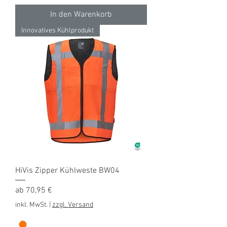
In den Warenkorb
Innovatives Kühlprodukt
HiVis Zipper Kühlweste BW04
Sale-Preis
ab
70,95 €
inkl. MwSt.
|
zzgl. Versand