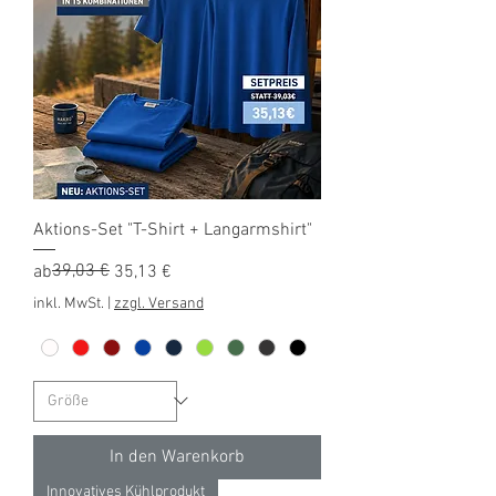
Aktions-Set "T-Shirt + Langarmshirt"
Standardpreis
Sale-Preis
39,03 €
ab
35,13 €
inkl. MwSt.
|
zzgl. Versand
In den Warenkorb
Innovatives Kühlprodukt