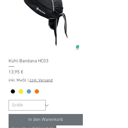
Kühl-Bandana HC03
Preis
13,95 €
inkl. MwSt.
|
zzgl. Versand
In den Warenkorb