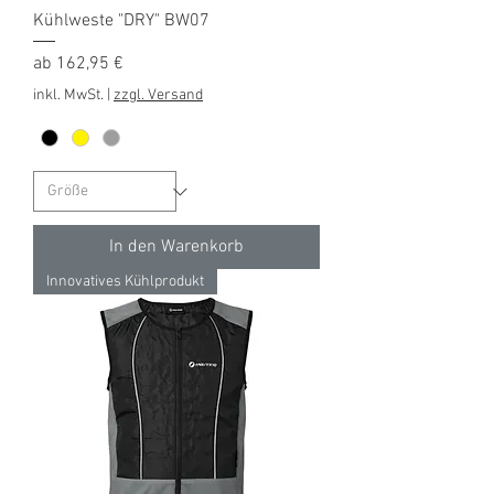
Kühlweste "DRY" BW07
Sale-Preis
ab
162,95 €
inkl. MwSt.
|
zzgl. Versand
In den Warenkorb
Innovatives Kühlprodukt