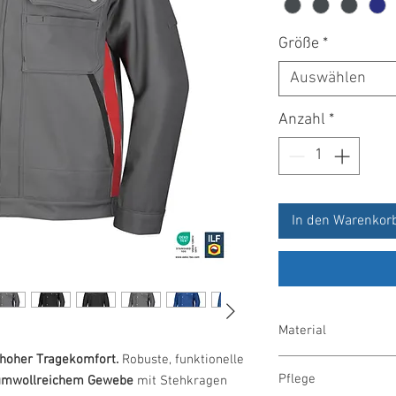
Größe
*
Auswählen
Anzahl
*
In den Warenkor
Material
, hoher Tragekomfort.
Robuste, funktionelle
50 % Baumwolle/50 % 
Pflege
umwollreichem Gewebe
mit Stehkragen