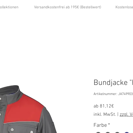
ollektionen
Versandkostenfrei ab 195€ (Bestellwert)
Kostenlos
...
ÜBER UNS
GALERIE
NEWS
KONTAKT
Bundjacke "
Artikelnummer: JA749903
Sale-
ab
81,12€
Preis
inkl. MwSt.
|
zzgl. 
Farbe
*