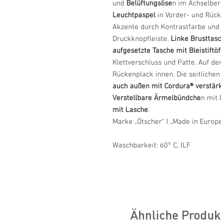
und
Belüftungsöse
n im Achselber
Leuchtpaspel
in Vorder- und Rück
Akzente durch Kontrastfarbe und 
Druckknopfleiste.
Linke
Brusttas
aufgesetzte Tasche mit Bleistiftö
Klettverschluss und Patte. Auf de
Rückenplack innen. Die seitliche
auch außen mit Cordura® verstär
Verstellbare Ärmelbündche
n mit
mit Lasche
.
Marke „Ötscher“ I „Made in Europ
Waschbarkeit: 60° C, ILF
Ähnliche Produk