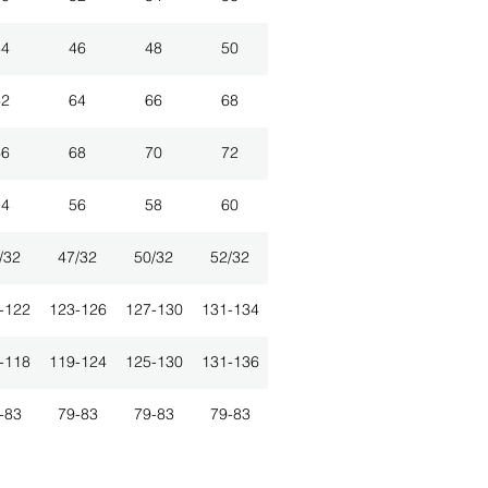
44
46
48
50
62
64
66
68
66
68
70
72
54
56
58
60
/32
47/32
50/32
52/32
-122
123-126
127-130
131-134
-118
119-124
125-130
131-136
-83
79-83
79-83
79-83