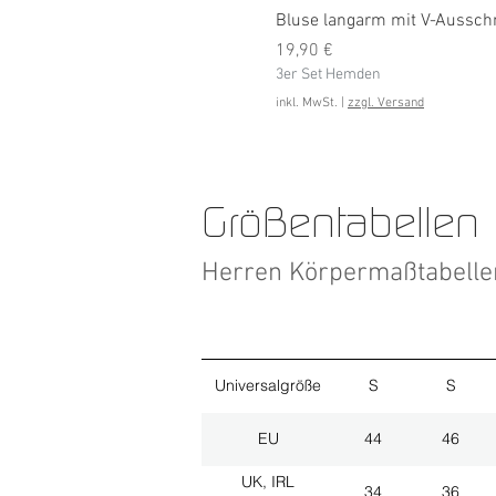
Bluse langarm mit V-Ausschni
Preis
19,90 €
3er Set Hemden
inkl. MwSt.
|
zzgl. Versand
Größentabellen
Herren Körpermaßtabell
Universalgröße
S
S
EU
44
46
UK, IRL
34
36