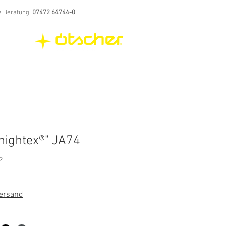
e Beratung:
07472 64744-0
hightex®" JA74
2
Versand