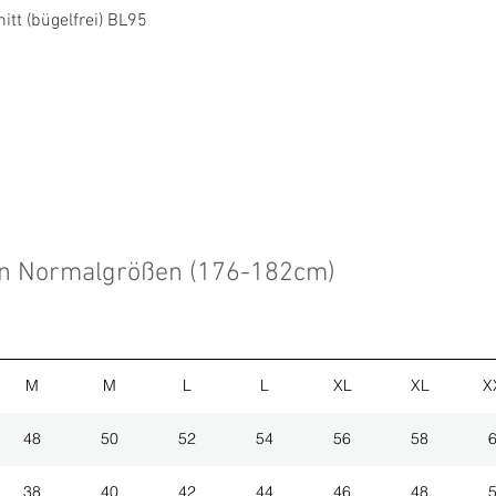
Schnellansicht
tt (bügelfrei) BL95
en Normalgrößen (176-182cm)
M
M
L
L
XL
XL
X
48
50
52
54
56
58
38
40
42
44
46
48