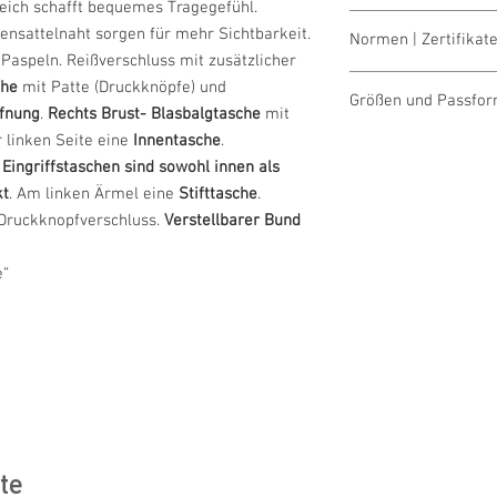
eich schafft bequemes Tragegefühl.
waschen 60°
ensattelnaht sorgen für mehr Sichtbarkeit.
Normen | Zertifikate
bleichen nicht erla
Paspeln. Reißverschluss mit zusätzlicher
trocknen 1 Pkt. (ni
OEKO-TEX® STAND
che
mit Patte (Druckknöpfe) und
bügeln 2 Pkt. (mitt
Größen und Passfo
Made in Austria/E
ffnung
.
Rechts Brust- Blasbalgtasche
mit
reinigen (P) Perch
ILF - "Industrial L
r linken Seite eine
Innentasche
.
Größentabellen für 
n
Eingriffstaschen sind sowohl innen als
kt
. Am linken Ärmel eine
Stifttasche
.
 Druckknopfverschluss.
Verstellbarer Bund
e“
te