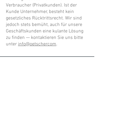
Verbraucher (Privatkunden). Ist der
Kunde Unternehmer, besteht kein
gesetzliches Rücktrittsrecht. Wir sind
jedoch stets bemüht, auch für unsere
Geschäftskunden eine kulante Lösung
zu finden — kontaktieren Sie uns bitte
unter
info@oetschercom
.
ALLE NEUHEITEN
NEWSLETTER ANMELDUNG
Nichts mehr verpassen!
Spezialist für