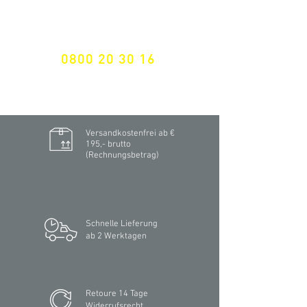
maßgeschneiderte Lösungen
GRATIS HOTLINE
0800 20 30 16
International +43 7472 64 744-0
Versandkostenfrei ab €
195,- brutto
(Rechnungsbetrag)​
Schnelle Lieferung
ab 2 Werktagen
Retoure 14 Tage
Widerrufsrecht