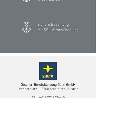
Sichere Bezahlung
mit SSL-Verschlüsselung
Ötscher-Berufskleidung Götzl GmbH
Ötscherplatz 1, 3300 Amstetten, Austria
TEL
+43 7472 64744-0
MAIL
info@oetscher.com
Route berechnen
Niederlassung Deutschland
Fürstenauer Weg 220,
49090 Osnabrück, Deutschland