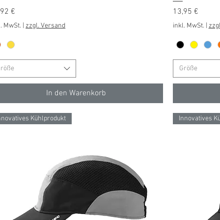
is
Preis
,92 €
13,95 €
l. MwSt.
|
zzgl. Versand
inkl. MwSt.
|
zzg
röße
Größe
In den Warenkorb
nnovatives Kühlprodukt
Innovatives K