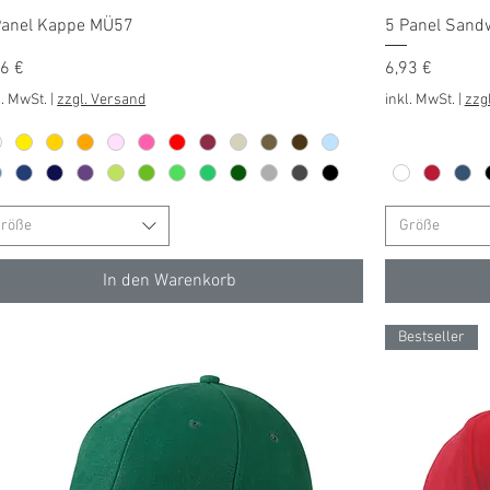
Schnellansicht
Panel Kappe MÜ57
5 Panel Sand
is
Preis
26 €
6,93 €
l. MwSt.
|
zzgl. Versand
inkl. MwSt.
|
zzg
röße
Größe
In den Warenkorb
Bestseller