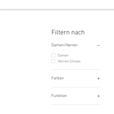
Filtern nach
Damen/Herren
Damen
Herren/Unisex
Farben
Grün
Blau
Funktion
Orange
Rot
Innovative Kühlprodukte
Weiß
HighVis