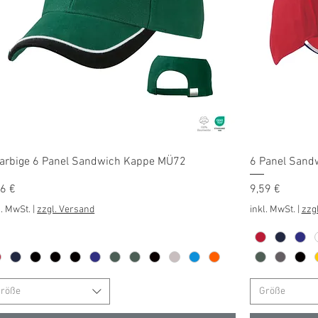
Schnellansicht
farbige 6 Panel Sandwich Kappe MÜ72
6 Panel Sand
is
Preis
86 €
9,59 €
l. MwSt.
|
zzgl. Versand
inkl. MwSt.
|
zzg
röße
Größe