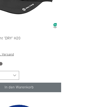
Schnellansicht
ht "DRY" H20
l. Versand
In den Warenkorb