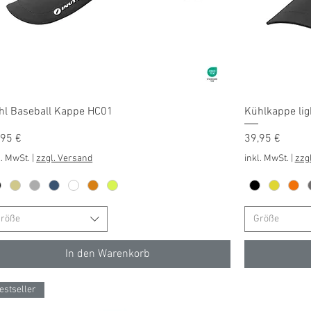
Schnellansicht
hl Baseball Kappe HC01
Kühlkappe lig
is
Preis
,95 €
39,95 €
l. MwSt.
|
zzgl. Versand
inkl. MwSt.
|
zzg
röße
Größe
In den Warenkorb
estseller