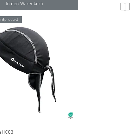
In den Warenkorb
ühlprodukt
Schnellansicht
a HC03