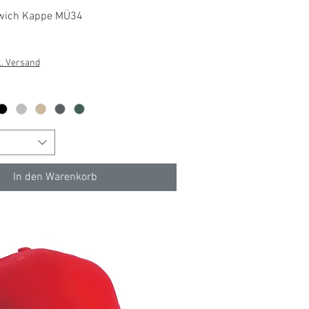
Schnellansicht
wich Kappe MÜ34
l. Versand
In den Warenkorb