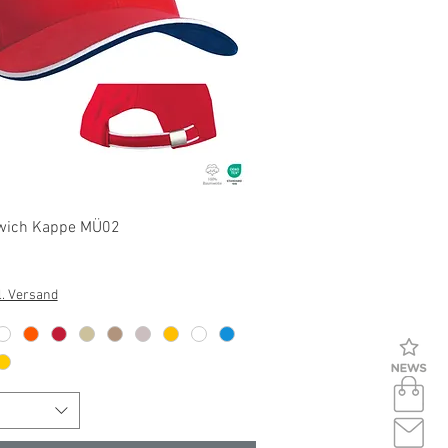
Schnellansicht
wich Kappe MÜ02
l. Versand