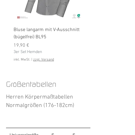
Bluse langarm mit V-Ausschnitt
Bluse langarm (bügelfrei
(bügelfrei) BL95
Preis
19,90 €
Preis
3er Set Hemden
19,90 €
3er Set Hemden
inkl. MwSt.
inkl. MwSt.
|
zzgl. Versand
Größentabellen
Herren Körpermaßtabellen
Normalgrößen (176-182cm)