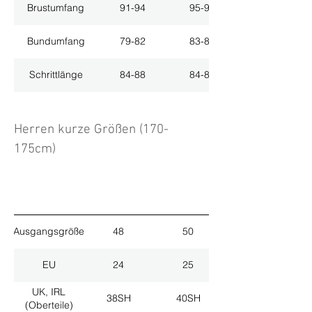
Brustumfang
91-94
95-98
Bundumfang
79-82
83-86
Schrittlänge
84-88
84-88
Herren kurze Größen (170-
175cm)
Ausgangsgröße
48
50
EU
24
25
UK, IRL
38SH
40SH
(Oberteile)