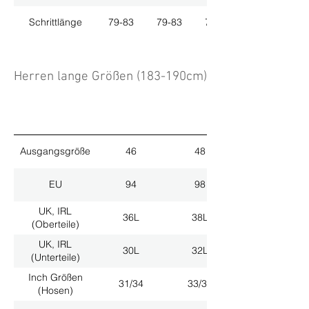
Schrittlänge
79-83
79-83
79-83
Herren lange Größen (183-190cm)
Ausgangsgröße
46
48
EU
94
98
UK, IRL
36L
38L
(Oberteile)
UK, IRL
30L
32L
(Unterteile)
Inch Größen
31/34
33/34
(Hosen)