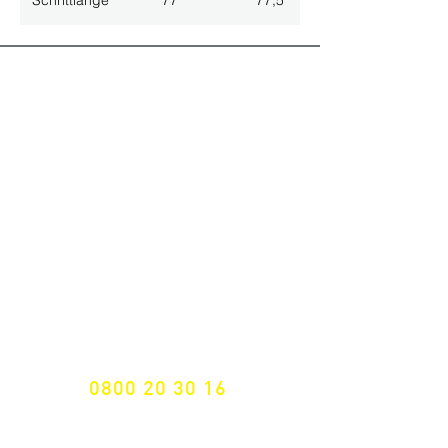
Schrittlänge
77
77,5
ALLE NEUHEITEN
NEWSLETTER ANMELDUNG
Nichts mehr verpassen!
Spezialist für
maßgeschneiderte Lösungen
GRATIS HOTLINE
0800 20 30 16
International +43 7472 64 744-0