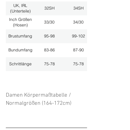
UK, IRL
32SH
34SH
(Unterteile)
Inch Größen
33/30
34/30
(Hosen)
Brustumfang
95-98
99-102
Bundumfang
83-86
87-90
Schrittlänge
75-78
75-78
Damen Körpermaßtabelle /
Normalgrößen (164-172cm)