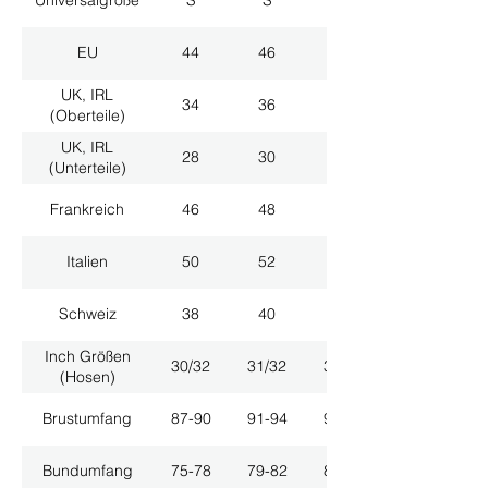
Universalgröße
S
S
M
EU
44
46
48
UK, IRL
34
36
38
(Oberteile)
UK, IRL
28
30
32
(Unterteile)
Frankreich
46
48
50
Italien
50
52
54
Schweiz
38
40
42
Inch Größen
30/32
31/32
33/32
(Hosen)
Brustumfang
87-90
91-94
95-98
Bundumfang
75-78
79-82
83-86