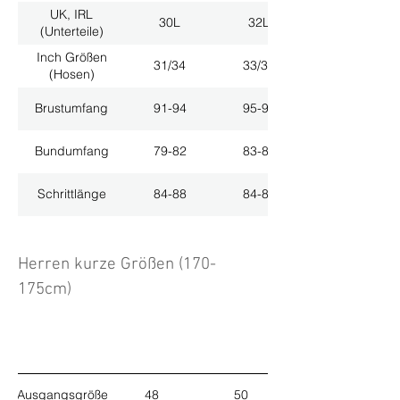
UK, IRL
30L
32L
(Unterteile)
Inch Größen
31/34
33/34
(Hosen)
Brustumfang
91-94
95-98
Bundumfang
79-82
83-86
Schrittlänge
84-88
84-88
Herren kurze Größen (170-
175cm)
Ausgangsgröße
48
50