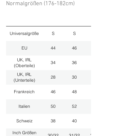
Normalgrößen (176-182cm)
Universalgröße
S
S
M
EU
44
46
48
UK, IRL
34
36
38
(Oberteile)
UK, IRL
28
30
32
(Unterteile)
Frankreich
46
48
50
Italien
50
52
54
Schweiz
38
40
42
Inch Größen
30/32
31/32
33/32