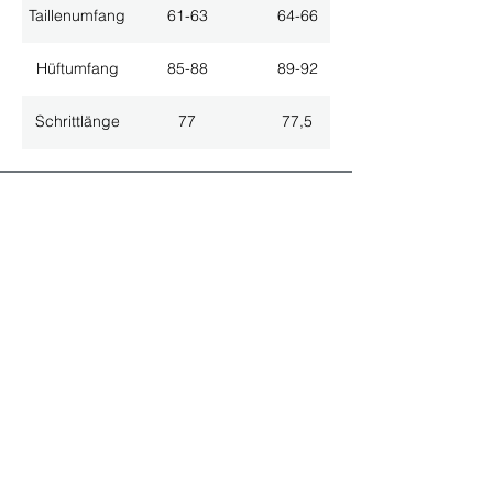
Taillenumfang
61-63
64-66
Hüftumfang
85-88
89-92
Schrittlänge
77
77,5
ALLE NEUHEITEN
NEWSLETTER ANMELDUNG
Nichts mehr verpassen!
Spezialist für
maßgeschneiderte Lösungen
GRATIS HOTLINE