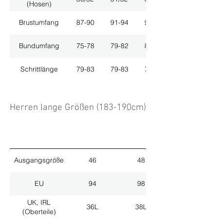
(Hosen)
Brustumfang
87-90
91-94
95-98
Bundumfang
75-78
79-82
83-86
Schrittlänge
79-83
79-83
79-83
Herren lange Größen (183-190cm)
Ausgangsgröße
46
48
EU
94
98
UK, IRL
36L
38L
(Oberteile)