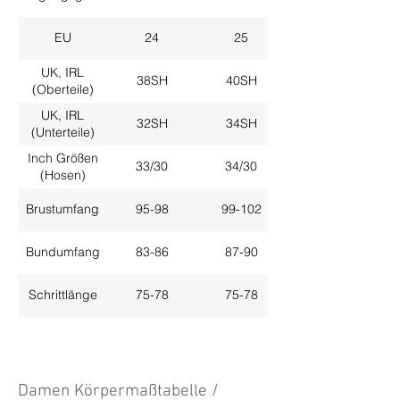
EU
24
25
UK, IRL
38SH
40SH
(Oberteile)
UK, IRL
32SH
34SH
(Unterteile)
Inch Größen
33/30
34/30
(Hosen)
Brustumfang
95-98
99-102
Bundumfang
83-86
87-90
Schrittlänge
75-78
75-78
Damen Körpermaßtabelle /