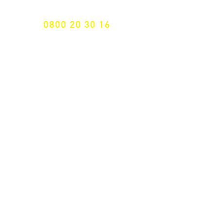
0800 20 30 16
International +43 7472 64 744-0
Versandkostenfrei ab €
195,- brutto
(Rechnungsbetrag)​
Schnelle Lieferung
ab 2 Werktagen
Retoure 14 Tage
Widerrufsrecht