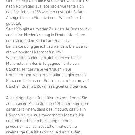
sich der Export in die BRD, die Schweiz und bis
nach Norwegen aus, ebenso erweiterte sich
das Portfolio – 1988 wurden erstmals Safari-
Anzüge für den Einsatz in der Wüste Namib
getestet.
Seit 1996 gibt es mit der Zweigstelle Osnabrück
auch eine Niederlassung in Deutschland, um
dem steigenden Bedarf an Qualitäts-
Berufskleidung gerecht zu werden. Die Lizenz
als weltweiter Lieferant für „VW“-
Werkstättenkleidung bildet einen weiteren
Meilenstein in der Erfolgsgeschichte von
Ötscher. Mittlerweile vertrauen viele
Unternehmen, vom international agierenden
Konzern bis hin zum Betrieb von neben an, auf
Ötscher Qualität, Zuverlässigkeit und Service.
Als einzigartiges Qualitätsmerkmal finden Sie
auf unseren Produkten den "Ötscher-Stern". Er
garantiert Ihnen, dass das Produkt, das Sie in
Händen halten, aus modernsten Materialien
und mit der besten Fertigungstechnik
produziert wurde, zusätzlich hat es eine
dreimalige Qualitätskontrolle durchlaufen.