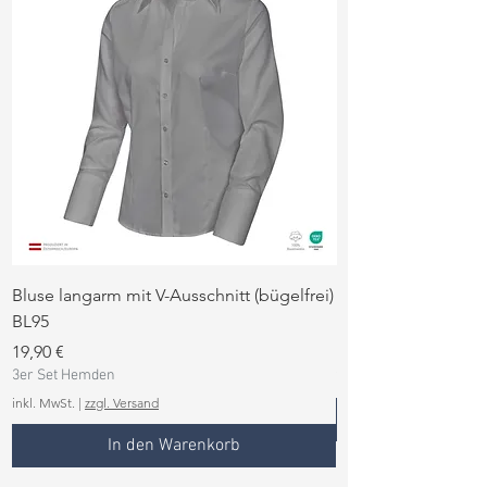
Bluse langarm mit V-Ausschnitt (bügelfrei)
Bluse langarm (büge
BL95
Preis
19,90 €
Preis
3er Set Hemden
19,90 €
3er Set Hemden
inkl. MwSt.
inkl. MwSt.
|
zzgl. Versand
In den Warenkorb