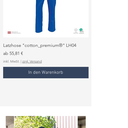
Latzhose "cotton_premium®" LH04
Herrenmantel "co
Sale-Preis
Sale-Preis
ab
55,81 €
ab
inkl. MwSt.
|
zzgl. Versand
inkl. MwSt.
In den Warenkorb