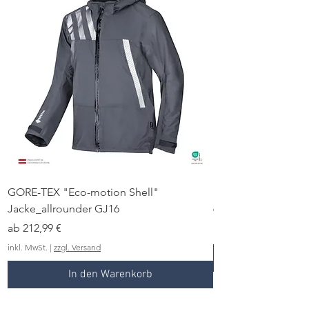
GORE-TEX "Eco-motion Shell"
Kniepolster KN00
Jacke_allrounder GJ16
Preis
9,99 €
Sale-Preis
ab
212,99 €
inkl. MwSt.
inkl. MwSt.
|
zzgl. Versand
In den Warenkorb