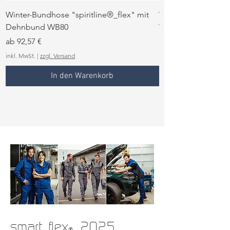
Winter-Bundhose "spiritline®_flex" mit
Winter-Arbeitsweste
Dehnbund WB80
WG06
Sale-Preis
Sale-Preis
ab
92,57 €
ab
inkl. MwSt.
|
zzgl. Versand
inkl. MwSt.
In den Warenkorb
smart_flex
2025
®