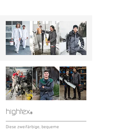
starline
_comfort
®
Unsere bewährte Basic-Line mit einem
sehr guten Preis-Leistungsverhältnis,
einer großen
Farbauswahl und hohem technischen
Anspruch. Das Material ist ein
europäisches Mischgewebe, das den
hightex
®
Ansprüchen – leichte Pflege, Farbechtheit
über mehr als 80 Waschzyklen und hohe
Strapazierfähigkeit – mehr als gerecht
Diese zweifärbige, bequeme