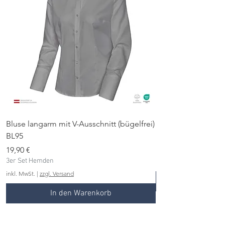
Bluse langarm mit V-Ausschnitt (bügelfrei)
Bluse langarm (büge
BL95
Preis
19,90 €
Preis
3er Set Hemden
19,90 €
3er Set Hemden
inkl. MwSt.
inkl. MwSt.
|
zzgl. Versand
In den Warenkorb