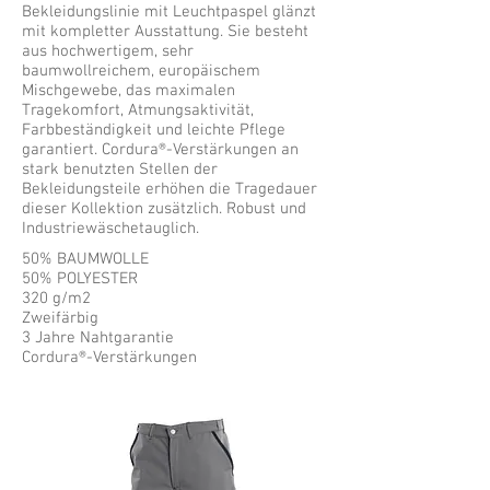
wird. Die 2-Naht-Kappnähte sowie 3 Jahre
Bekleidungslinie mit Leuchtpaspel glänzt
Nahtgarantie sorgen dafür, dass man sich
mit kompletter Ausstattung. Sie besteht
in dieser Kollektion möglichst lange
aus hochwertigem, sehr
wohlfühlen kann.
baumwollreichem, europäischem
Mischgewebe, das maximalen
65% POLYESTER
Tragekomfort, Atmungsaktivität,
35% BAUMWOLLE
Farbbeständigkeit und leichte Pflege
245 g/m2
garantiert. Cordura®-Verstärkungen an
3 Jahre Nahtgarantie
stark benutzten Stellen der
Gummibund
Bekleidungsteile erhöhen die Tragedauer
dieser Kollektion zusätzlich. Robust und
Industriewäschetauglich.
Neu
50% BAUMWOLLE
50% POLYESTER
320 g/m2
Zweifärbig
3 Jahre Nahtgarantie
Cordura®-Verstärkungen