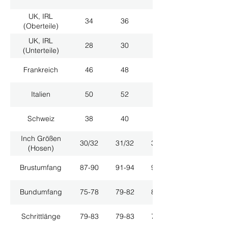
UK, IRL
34
36
38
(Oberteile)
UK, IRL
28
30
32
(Unterteile)
Frankreich
46
48
50
Italien
50
52
54
Schweiz
38
40
42
Inch Größen
30/32
31/32
33/32
(Hosen)
Brustumfang
87-90
91-94
95-98
Bundumfang
75-78
79-82
83-86
Schrittlänge
79-83
79-83
79-83