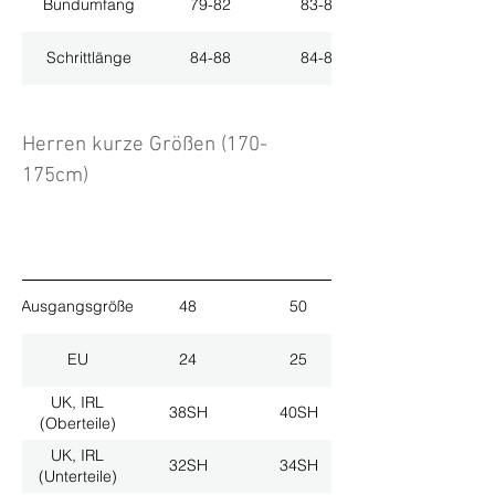
Bundumfang
79-82
83-86
Schrittlänge
84-88
84-88
Herren kurze Größen (170-
175cm)
Ausgangsgröße
48
50
EU
24
25
UK, IRL
38SH
40SH
(Oberteile)
UK, IRL
32SH
34SH
(Unterteile)