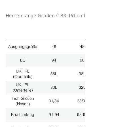
Herren lange Größen (183-190cm)
Ausgangsgröße
46
48
EU
94
98
UK, IRL
36L
38L
(Oberteile)
UK, IRL
30L
32L
(Unterteile)
Inch Größen
31/34
33/34
(Hosen)
Brustumfang
91-94
95-98