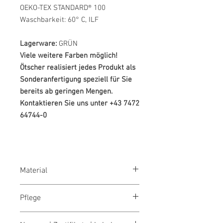
OEKO-TEX STANDARD® 100
Waschbarkeit: 60° C, ILF
Lagerware:
GRÜN
Viele weitere Farben möglich!
Ötscher realisiert jedes Produkt als
Sonderanfertigung speziell für Sie
bereits ab geringen Mengen.
Kontaktieren Sie uns unter +43 7472
64744-0
Material
65% Polyester, 35% Baumwolle, 245
Pflege
g/m²
waschen 60°