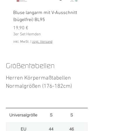
Bluse langarm mit V-Ausschnitt
Bluse langarm (bügelfrei
(bügelfrei) BL95
Preis
19,90 €
Preis
3er Set Hemden
19,90 €
3er Set Hemden
inkl. MwSt.
inkl. MwSt.
|
zzgl. Versand
Größentabellen
Herren Körpermaßtabellen
Normalgrößen (176-182cm)
Universalgröße
S
S
M
EU
44
46
48