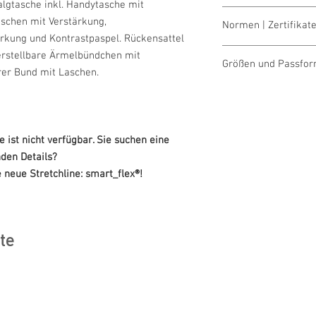
lgtasche inkl. Handytasche mit
waschen 60°
aschen mit Verstärkung,
Normen | Zertifikate
bleichen nicht erla
ärkung und Kontrastpaspel. Rückensattel
trocknen 1 Pkt. (ni
OEKO-TEX® STAND
erstellbare Ärmelbündchen mit
bügeln 2 Pkt. (mitt
Größen und Passfo
Made in Austria/E
rer Bund mit Laschen.
reinigen (P) Perch
ILF - "Industrial L
Größentabellen für 
ist nicht verfügbar. Sie suchen eine
nden Details?
 neue Stretchline: smart_flex®!
te