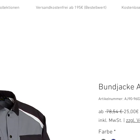
ollektionen
Versandkostenfrei ab 195€ (Bestellwert)
Kostenlos
...
ÜBER UNS
GALERIE
NEWS
KONTAKT
Bundjacke A
Artikelnummer: AJ90-960
Standa
ab
 78,54 € 
25,00€
inkl. MwSt.
|
zzgl. 
Farbe
*