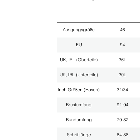
Ausgangsgröße
46
EU
94
UK, IRL (Oberteile)
36L
UK, IRL (Unterteile)
30L
Inch Größen (Hosen)
31/34
Brustumfang
91-94
Bundumfang
79-82
Schrittlänge
84-88