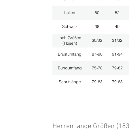
Italien
50
52
Schweiz
38
40
Inch Größen
30/32
31/32
(Hosen)
Brustumfang
87-90
91-94
Bundumfang
75-78
79-82
Schrittlänge
79-83
79-83
Herren lange Größen (18