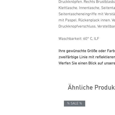
Druckknöpfen. Rechts Brustblasba
Klettlasche. Innentasche, Seitent
Seitentascheneingriffe mit Verst
mit Paspel. Rückenplack innen. V
Druckknopfverschluss. Verstellba
Waschbarkeit: 60° C, ILF
Ihre gewünschte Größe oder Farbe 
zweifärbige Linie mit reflektiere
Werfen Sie einen Blick auf unsere
Ähnliche Produk
% SALE %