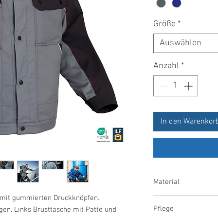
Größe
*
Auswählen
Anzahl
*
In den Warenkor
Material
mit gummierten Druckknöpfen.
65 % Polyester/35 % 
Pflege
en. Links Brusttasche mit Patte und