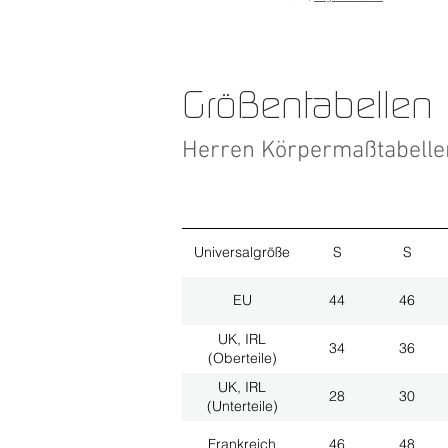
Größentabellen
Herren Körpermaßtabell
Universalgröße
S
S
EU
44
46
UK, IRL
34
36
(Oberteile)
UK, IRL
28
30
(Unterteile)
Frankreich
46
48