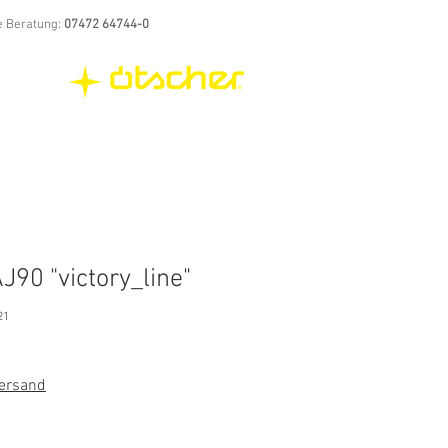
e Beratung:
07472 64744-0
J90 "victory_line"
21
rdpreis
Sale-
Preis
Versand