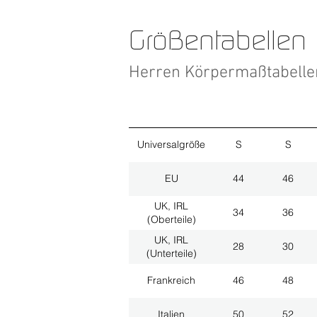
Größentabellen
Herren Körpermaßtabell
Universalgröße
S
S
EU
44
46
UK, IRL
34
36
(Oberteile)
UK, IRL
28
30
(Unterteile)
Frankreich
46
48
Italien
50
52