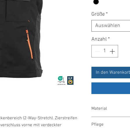
Größe
*
Auswählen
Anzahl
*
In den Warenkor
Material
kenbereich (2-Way-Stretch). Zierstreifen
Mischgewebe 65 % Pol
Pflege
ßverschluss vorne mit verdeckter