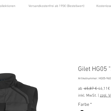
ollektionen
Versandkostenfrei ab 195€ (Bestellwert)
Kostenlos
...
ÜBER UNS
GALERIE
NEWS
KONTAKT
Gilet HG05 "
Artikelnummer: HG05-960
Standa
ab
 65,87 € 
46,11€
inkl. MwSt.
|
zzgl. 
Farbe
*