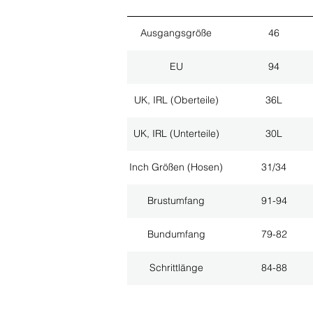
Ausgangsgröße
46
EU
94
UK, IRL (Oberteile)
36L
UK, IRL (Unterteile)
30L
Inch Größen (Hosen)
31/34
Brustumfang
91-94
Bundumfang
79-82
Schrittlänge
84-88