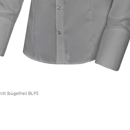
Schnellansicht
tt (bügelfrei) BL95