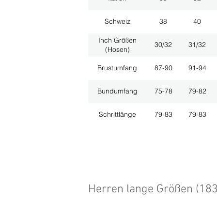
Schweiz
38
40
Inch Größen
30/32
31/32
(Hosen)
Brustumfang
87-90
91-94
Bundumfang
75-78
79-82
Schrittlänge
79-83
79-83
Herren lange Größen (18