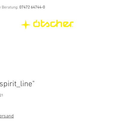
e Beratung:
07472 64744-0
spirit_line"
21
rdpreis
Sale-
Preis
Versand