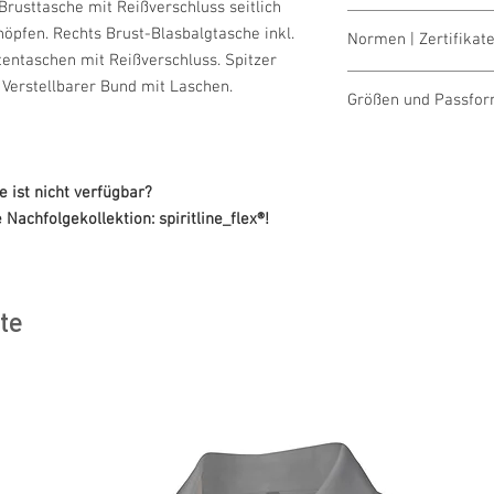
Brusttasche mit Reißverschluss seitlich
waschen 60°
öpfen. Rechts Brust-Blasbalgtasche inkl.
Normen | Zertifikate
bleichen nicht erla
tentaschen mit Reißverschluss. Spitzer
trocknen 1 Pkt. (ni
OEKO-TEX® STAND
 Verstellbarer Bund mit Laschen.
bügeln 2 Pkt. (mitt
Größen und Passfo
Made in Austria/E
reinigen (P) Perch
ILF - "Industrial L
Größentabellen für 
 ist nicht verfügbar?
Nachfolgekollektion: spiritline_flex®!
te