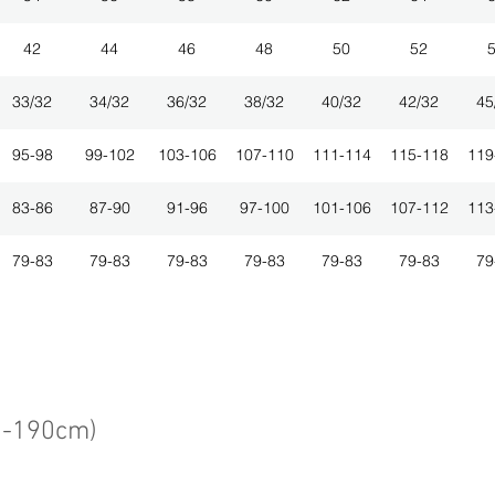
42
44
46
48
50
52
33/32
34/32
36/32
38/32
40/32
42/32
45
95-98
99-102
103-106
107-110
111-114
115-118
119
83-86
87-90
91-96
97-100
101-106
107-112
113
79-83
79-83
79-83
79-83
79-83
79-83
79
3-190cm)