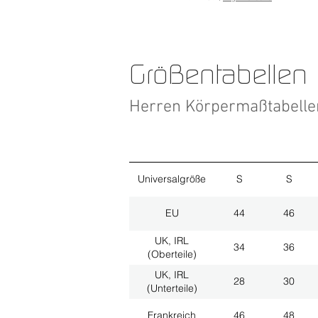
Größentabellen
Herren Körpermaßtabell
Universalgröße
S
S
EU
44
46
UK, IRL
34
36
(Oberteile)
UK, IRL
28
30
(Unterteile)
Frankreich
46
48