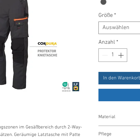
Größe
*
Auswählen
Anzahl
*
In den Warenkor
Material
gszonen im Gesäßbereich durch 2-Way-
65 % Polyester/35 % 
Pflege
nsätzen. Geräumige Latztasche mit Patte