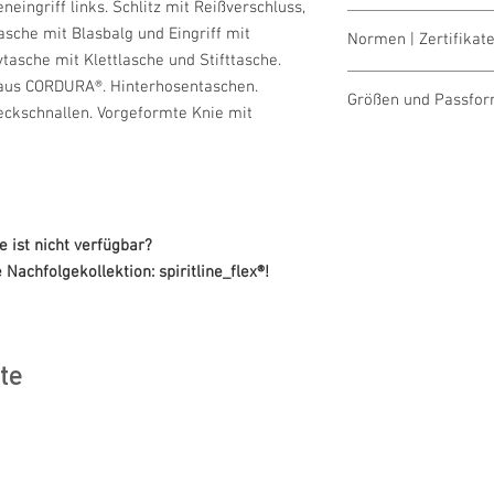
eneingriff links. Schlitz mit Reißverschluss,
waschen 60°
asche mit Blasbalg und Eingriff mit
Normen | Zertifikate
bleichen nicht erla
tasche mit Klettlasche und Stifttasche.
trocknen 1 Pkt. (ni
OEKO-TEX® STAND
aus CORDURA®. Hinterhosentaschen.
bügeln 2 Pkt. (mitt
Größen und Passfo
Made in Austria/E
eckschnallen. Vorgeformte Knie mit
reinigen (P) Perch
ILF - "Industrial L
Größentabellen für 
 ist nicht verfügbar?
Nachfolgekollektion: spiritline_flex®!
te