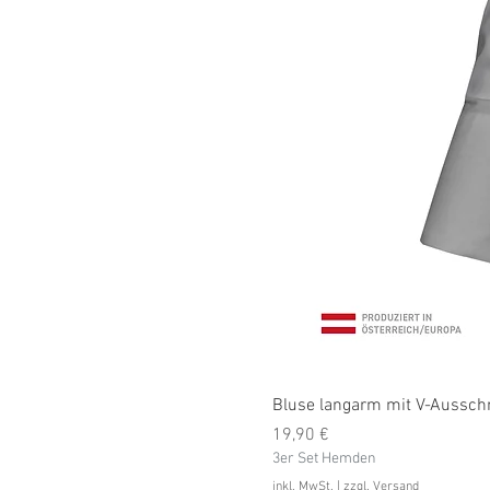
Bluse langarm mit V-Ausschni
Preis
19,90 €
3er Set Hemden
inkl. MwSt.
|
zzgl. Versand