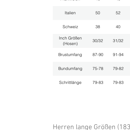
Italien
50
52
Schweiz
38
40
Inch Größen
30/32
31/32
(Hosen)
Brustumfang
87-90
91-94
Bundumfang
75-78
79-82
Schrittlänge
79-83
79-83
Herren lange Größen (18