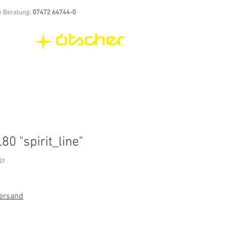
e Beratung:
07472 64744-0
0 "spirit_line"
21
Versand