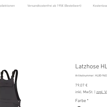
ollektionen
Versandkostenfrei ab 195€ (Bestellwert)
Kostenlos
...
ÜBER UNS
GALERIE
NEWS
KONTAKT
Latzhose HL8
Artikelnummer: HL80-960
Preis
79,07 €
inkl. MwSt.
|
zzgl. 
Farbe
*