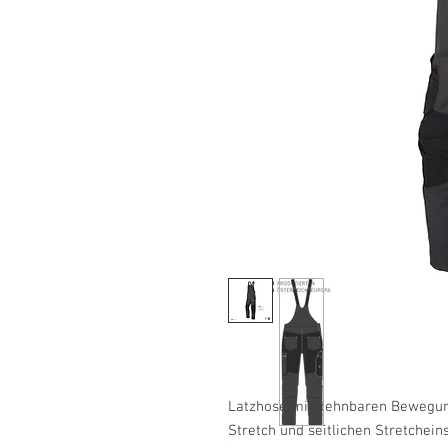
Latzhose mit dehnbaren Bewegun
Stretch und seitlichen Stretchei