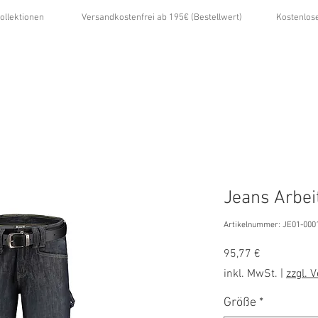
ollektionen
Versandkostenfrei ab 195€ (Bestellwert)
Kostenlos
...
ÜBER UNS
GALERIE
NEWS
KONTAKT
Jeans Arbei
Artikelnummer: JE01-000
Preis
95,77 €
inkl. MwSt.
|
zzgl. 
Größe
*