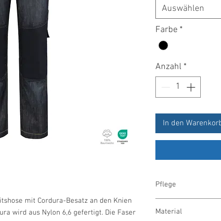
Auswählen
Farbe
*
Anzahl
*
In den Warenkor
Pflege
itshose mit Cordura-Besatz an den Knien
40° waschbar
Material
ura wird aus Nylon 6,6 gefertigt. Die Faser