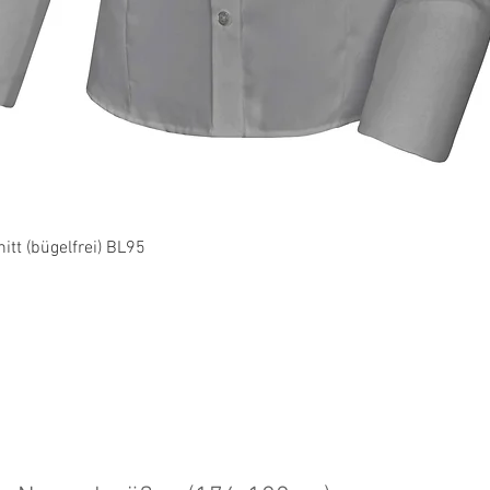
Schnellansicht
tt (bügelfrei) BL95