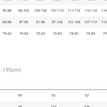
95-98
99-102
103-106
107-110
111-114
115-118
119
83-86
87-90
91-96
97-100
101-106
107-112
113
79-83
79-83
79-83
79-83
79-83
79-83
79
3-190cm)
48
50
52
98
102
106