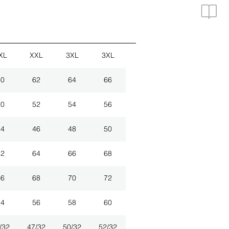
XL
XXL
3XL
3XL
60
62
64
66
50
52
54
56
44
46
48
50
62
64
66
68
66
68
70
72
54
56
58
60
/32
47/32
50/32
52/32