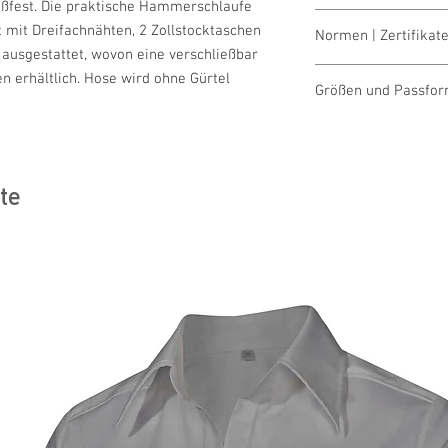
eißfest. Die praktische Hammerschlaufe
100 % Baumwolle
t mit Dreifachnähten, 2 Zollstocktaschen
Normen | Zertifikate
Cordura: 100 % Nylon 
ausgestattet, wovon eine verschließbar
OEKO-TEX® STAND
en erhältlich. Hose wird ohne Gürtel
Größen und Passfo
Größentabellen für D
te