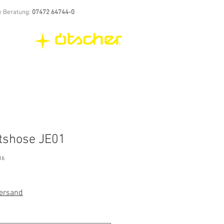
e Beratung:
07472 64744-0
tshose JE01
16
Versand