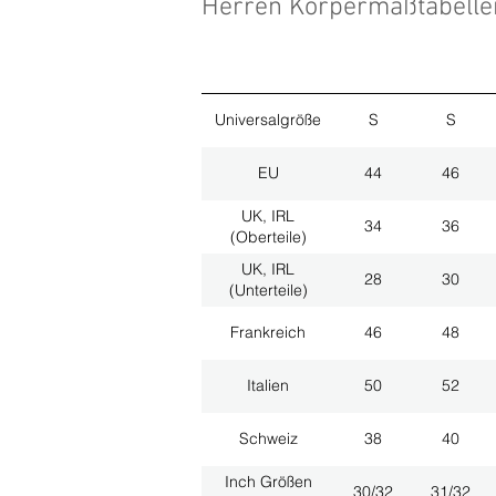
Herren Körpermaßtabell
Universalgröße
S
S
EU
44
46
UK, IRL
34
36
(Oberteile)
UK, IRL
28
30
(Unterteile)
Frankreich
46
48
Italien
50
52
Schweiz
38
40
Inch Größen
30/32
31/32