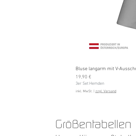
Bluse langarm mit V-Ausschni
Preis
19,90 €
3er Set Hemden
inkl. MwSt.
|
zzgl. Versand
Größentabellen