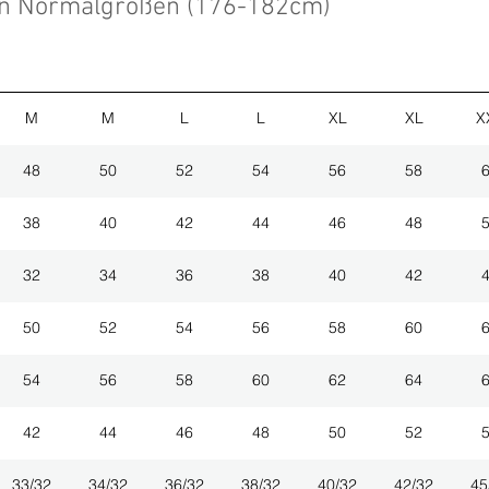
en Normalgrößen (176-182cm)
M
M
L
L
XL
XL
X
48
50
52
54
56
58
38
40
42
44
46
48
32
34
36
38
40
42
50
52
54
56
58
60
54
56
58
60
62
64
42
44
46
48
50
52
33/32
34/32
36/32
38/32
40/32
42/32
45