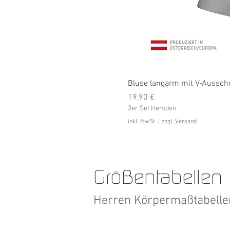
Bluse langarm mit V-Ausschni
Preis
19,90 €
3er Set Hemden
inkl. MwSt.
|
zzgl. Versand
Größentabellen
Herren Körpermaßtabell