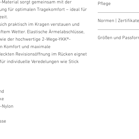
-Material sorgt gemeinsam mit der
Pflege
100 % Polyester
ng für optimalen Tragekomfort – ideal für
waschen 30° scho
eit.
Normen | Zertifikate
bleichen nicht erla
sich praktisch im Kragen verstauen und
trocknen nicht erl
aftem Wetter. Elastische Ärmelabschlüsse,
OEKO-TEX® STAND
bügeln nicht erlaub
Größen und Passfo
owie der hochwertige 2-Wege-YKK®-
reinigen (P) Perch
hen Komfort und maximale
Größentabelle für Da
deckten Revisionsöffnung im Rücken eignet
für individuelle Veredelungen wie Stick
nd
ke
p-Nylon
sse