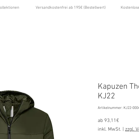
ollektionen
Versandkostenfrei ab 195€ (Bestellwert)
Kostenlos
...
ÜBER UNS
GALERIE
NEWS
KONTAKT
Kapuzen Th
KJ22
Artikelnummer: KJ22-000
Sale-
ab
93,11€
Preis
inkl. MwSt.
|
zzgl. 