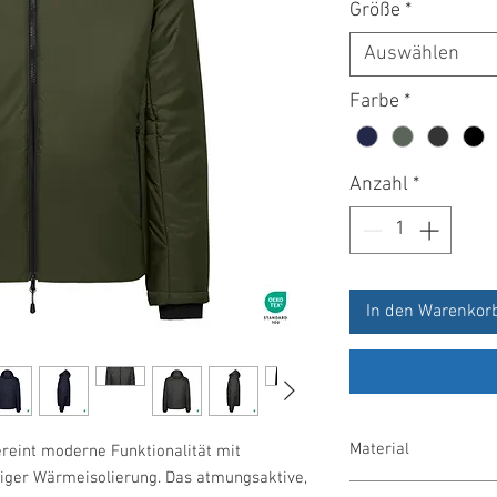
Größe
*
Auswählen
Farbe
*
Anzahl
*
In den Warenkor
Material
reint moderne Funktionalität mit
siger Wärmeisolierung. Das atmungsaktive,
Micro-Ripstop aus 100