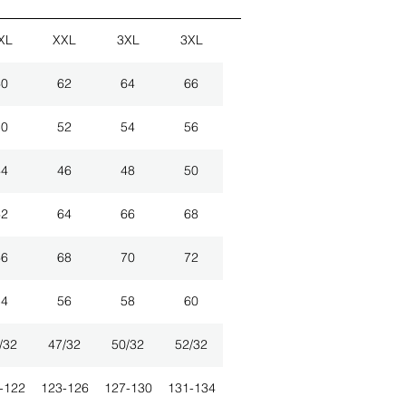
XL
XXL
3XL
3XL
60
62
64
66
50
52
54
56
44
46
48
50
62
64
66
68
66
68
70
72
54
56
58
60
/32
47/32
50/32
52/32
-122
123-126
127-130
131-134