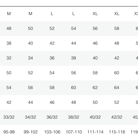
M
M
L
L
XL
XL
X
48
50
52
54
56
58
38
40
42
44
46
48
32
34
36
38
40
42
50
52
54
56
58
60
54
56
58
60
62
64
42
44
46
48
50
52
33/32
34/32
36/32
38/32
40/32
42/32
45
95-98
99-102
103-106
107-110
111-114
115-118
119