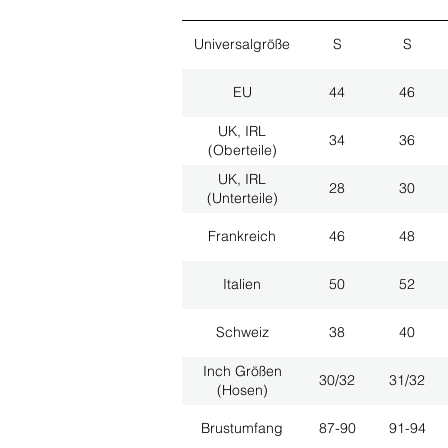
Universalgröße
S
S
EU
44
46
UK, IRL
34
36
(Oberteile)
UK, IRL
28
30
(Unterteile)
Frankreich
46
48
Italien
50
52
Schweiz
38
40
Inch Größen
30/32
31/32
(Hosen)
Brustumfang
87-90
91-94