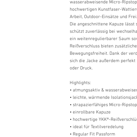
wasserabweisende Micro-Ripstop
hochwertigen Kunstfaser-Wattieru
Arbeit, Outdoor-Einsätze und Freiz
Die angeschnittene Kapuze lässt 
schützt zuverlässig bei wechselh
ein weitenregulierbarer Saum s
Reißverschluss bieten zusätzlic
Bewegungsfreiheit. Dank der ver
sich die Jacke außerdem perfekt 
oder Druck.
Highlights:
• atmungsaktiv & wasserabweise
• leichte, wärmende Isolationsjac
• strapazierfähiges Micro-Ripsto
• einrollbare Kapuze
• hochwertige YKK®-Reißverschlü
• ideal für Textilveredelung
• Regular Fit Passform