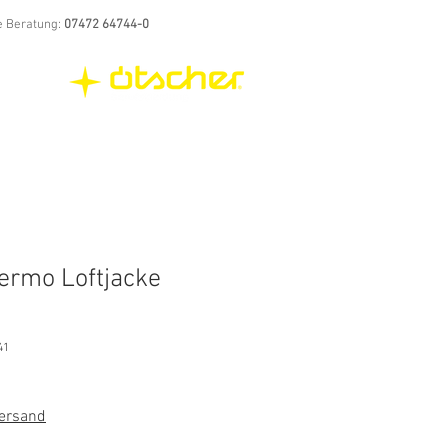
e Beratung:
07472 64744-0
ermo Loftjacke
41
Versand