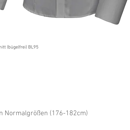
Schnellansicht
tt (bügelfrei) BL95
en Normalgrößen (176-182cm)