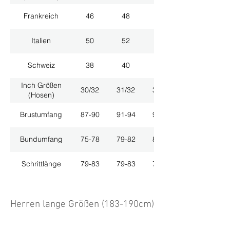
Frankreich
46
48
50
Italien
50
52
54
Schweiz
38
40
42
Inch Größen
30/32
31/32
33/32
(Hosen)
Brustumfang
87-90
91-94
95-98
Bundumfang
75-78
79-82
83-86
Schrittlänge
79-83
79-83
79-83
Herren lange Größen (183-190cm)