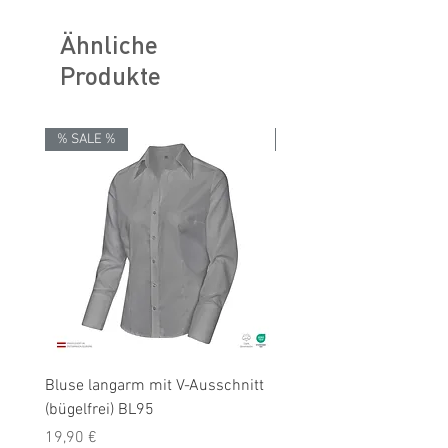
Ähnliche
Produkte
% SALE %
% SALE %
Bluse langarm mit V-Ausschnitt
Bluse langarm (bügelfrei
(bügelfrei) BL95
Preis
19,90 €
Preis
3er Set Hemden
19,90 €