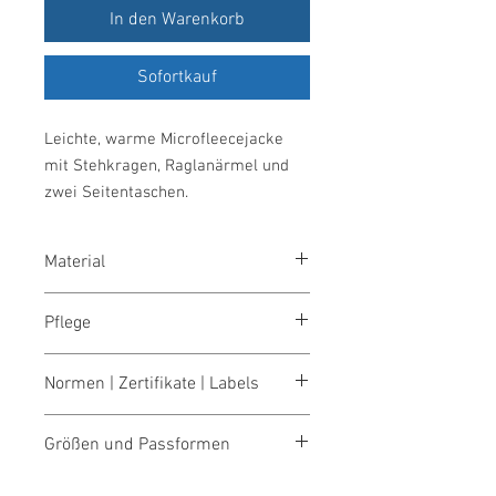
In den Warenkorb
Sofortkauf
Leichte, warme Microfleecejacke
mit Stehkragen, Raglanärmel und
zwei Seitentaschen.
Material
100 % Polyester, Antipilling Microfleece,
Pflege
200g/m²
60° waschbar
Normen | Zertifikate | Labels
OEKO-TEX® STANDARD 100
Größen und Passformen
Größentabellen für Damen & Herren