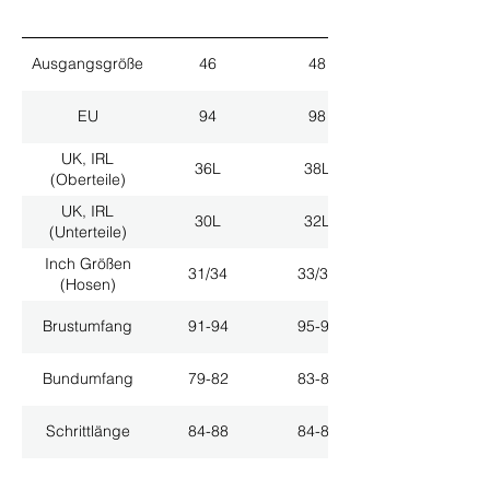
Ausgangsgröße
46
48
EU
94
98
UK, IRL
36L
38L
(Oberteile)
UK, IRL
30L
32L
(Unterteile)
Inch Größen
31/34
33/34
(Hosen)
Brustumfang
91-94
95-98
Bundumfang
79-82
83-86
Schrittlänge
84-88
84-88