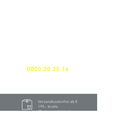
NEWSLETTER ANMELDUNG
Nichts mehr verpassen!
Spezialist für
maßgeschneiderte Lösungen
GRATIS HOTLINE
0800 20 30 16
International +43 7472 64 744-0
Versandkostenfrei ab €
195,- brutto
(Rechnungsbetrag)​