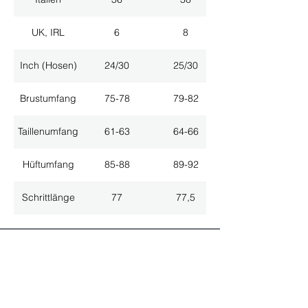
UK, IRL
6
8
Inch (Hosen)
24/30
25/30
Brustumfang
75-78
79-82
Taillenumfang
61-63
64-66
Hüftumfang
85-88
89-92
Schrittlänge
77
77,5
ALLE NEUHEITEN