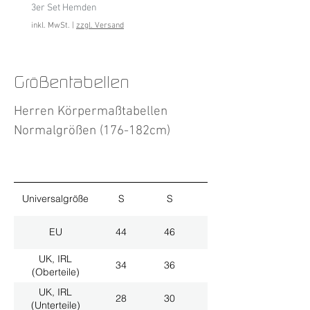
3er Set Hemden
inkl. MwSt.
inkl. MwSt.
|
zzgl. Versand
Größentabellen
Herren Körpermaßtabellen
Normalgrößen (176-182cm)
Universalgröße
S
S
M
EU
44
46
48
UK, IRL
34
36
38
(Oberteile)
UK, IRL
28
30
32
(Unterteile)