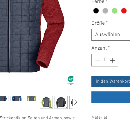
Farbe
*
Größe
*
Auswählen
Anzahl
*
In den Warenkor
Material
Strickoptik an Seiten und Armen, sowie
Oberstoff: 100 % Polye