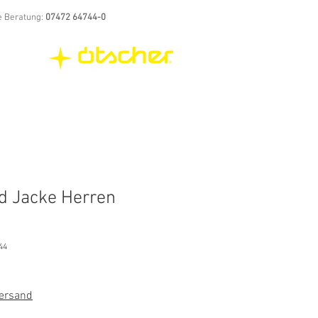
e Beratung:
07472 64744-0
id Jacke Herren
44
Versand