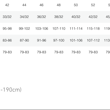
42
44
46
48
50
52
33/32
34/32
36/32
38/32
40/32
42/32
45
95-98
99-102
103-106
107-110
111-114
115-118
119
83-86
87-90
91-96
97-100
101-106
107-112
113
79-83
79-83
79-83
79-83
79-83
79-83
79
3-190cm)