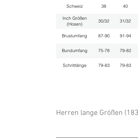
Schweiz
38
40
Inch Größen
30/32
31/32
(Hosen)
Brustumfang
87-90
91-94
Bundumfang
75-78
79-82
Schrittlänge
79-83
79-83
Herren lange Größen (18