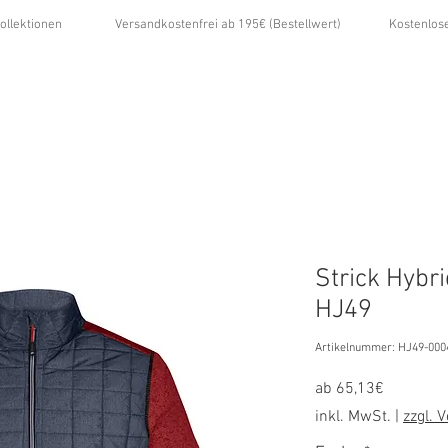
ollektionen
Versandkostenfrei ab 195€ (Bestellwert)
Kostenlos
...
ÜBER UNS
GALERIE
NEWS
KONTAKT
Strick Hybr
HJ49
Artikelnummer: HJ49-000
Sale-
ab
65,13€
Preis
inkl. MwSt.
|
zzgl. 