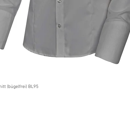
Schnellansicht
tt (bügelfrei) BL95