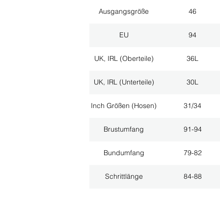
Ausgangsgröße
46
EU
94
UK, IRL (Oberteile)
36L
UK, IRL (Unterteile)
30L
Inch Größen (Hosen)
31/34
Brustumfang
91-94
Bundumfang
79-82
Schrittlänge
84-88