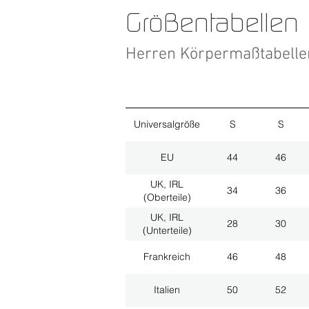
Größentabellen
Herren Körpermaßtabell
Universalgröße
S
S
EU
44
46
UK, IRL
34
36
(Oberteile)
UK, IRL
28
30
(Unterteile)
Frankreich
46
48
Italien
50
52