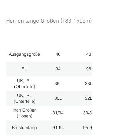
Herren lange Größen (183-190cm)
Ausgangsgröße
46
48
EU
94
98
UK, IRL
36L
38L
(Oberteile)
UK, IRL
30L
32L
(Unterteile)
Inch Größen
31/34
33/34
(Hosen)
Brustumfang
91-94
95-98