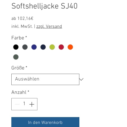
Softshelljacke SJ40
Sale-
ab
102,16€
Preis
inkl. MwSt.
|
zzgl. Versand
Farbe
*
Größe
*
Anzahl
*
In den Warenkorb