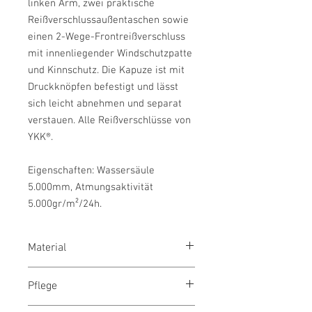
linken Arm, zwei praktische
Reißverschlussaußentaschen sowie
einen 2-Wege-Frontreißverschluss
mit innenliegender Windschutzpatte
und Kinnschutz. Die Kapuze ist mit
Druckknöpfen befestigt und lässt
sich leicht abnehmen und separat
verstauen. Alle Reißverschlüsse von
YKK®.
Eigenschaften: Wassersäule
5.000mm, Atmungsaktivität
5.000gr/m²/24h.
Material
TRIACTIVE PRO, Softshell aus Interlock-
Pflege
3-Lagen-Laminat aus 100 % Polyester,
260 g/m²