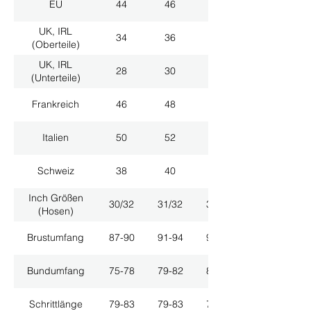
EU
44
46
48
UK, IRL
34
36
38
(Oberteile)
UK, IRL
28
30
32
(Unterteile)
Frankreich
46
48
50
Italien
50
52
54
Schweiz
38
40
42
Inch Größen
30/32
31/32
33/32
(Hosen)
Brustumfang
87-90
91-94
95-98
Bundumfang
75-78
79-82
83-86
Schrittlänge
79-83
79-83
79-83