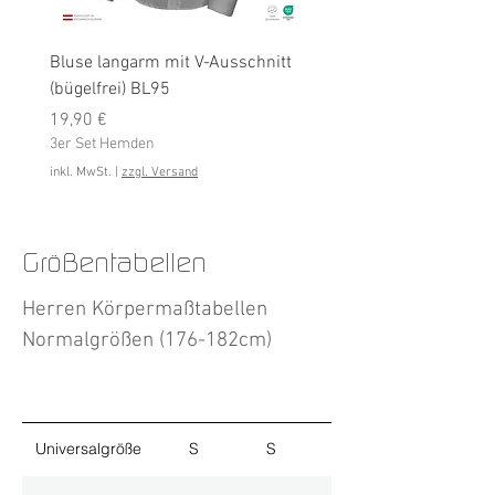
Bluse langarm mit V-Ausschnitt
Bluse langarm (bügelfrei
(bügelfrei) BL95
Preis
19,90 €
Preis
3er Set Hemden
19,90 €
3er Set Hemden
inkl. MwSt.
inkl. MwSt.
|
zzgl. Versand
Größentabellen
Herren Körpermaßtabellen
Normalgrößen (176-182cm)
Universalgröße
S
S
M