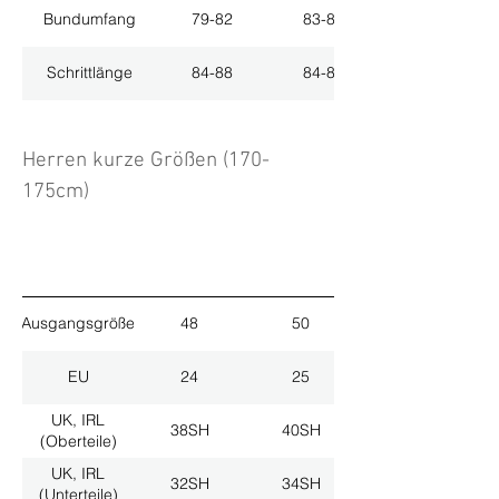
Bundumfang
79-82
83-86
Schrittlänge
84-88
84-88
Herren kurze Größen (170-
175cm)
Ausgangsgröße
48
50
EU
24
25
UK, IRL
38SH
40SH
(Oberteile)
UK, IRL
32SH
34SH
(Unterteile)