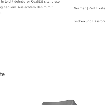
In leicht dehnbarer Qualität sitzt diese
schonend wasche
Tag bequem. Aus echtem Denim mit
Normen | Zertifikate
bleichen nicht erla
.
trocknen nicht erl
OEKO-TEX Standar
bügeln 1 Pkt. (nied
Größen und Passfo
reinigen mit Perch
Größentabellen für 
te