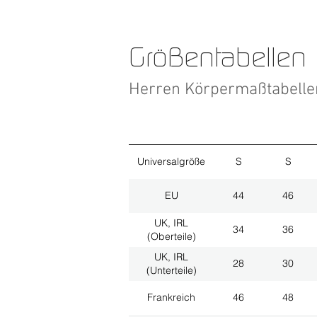
Größentabellen
Herren Körpermaßtabell
Universalgröße
S
S
EU
44
46
UK, IRL
34
36
(Oberteile)
UK, IRL
28
30
(Unterteile)
Frankreich
46
48