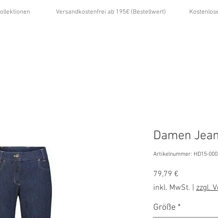
ollektionen
Versandkostenfrei ab 195€ (Bestellwert)
Kostenlos
...
ÜBER UNS
GALERIE
NEWS
KONTAKT
Damen Jean
Artikelnummer: HD15-000
Preis
79,79 €
inkl. MwSt.
|
zzgl. 
Größe
*