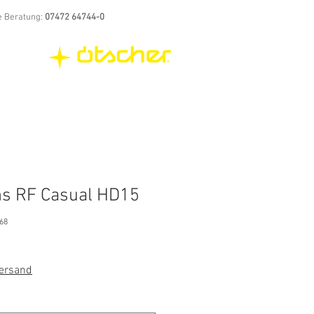
e Beratung:
07472 64744-0
s RF Casual HD15
68
Versand