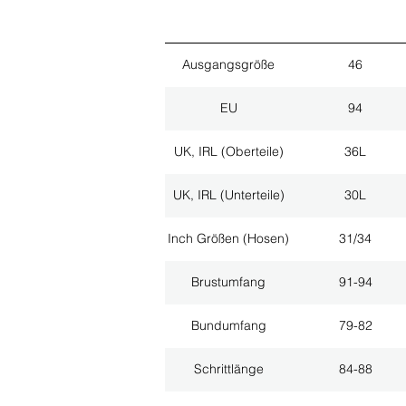
Ausgangsgröße
46
EU
94
UK, IRL (Oberteile)
36L
UK, IRL (Unterteile)
30L
Inch Größen (Hosen)
31/34
Brustumfang
91-94
Bundumfang
79-82
Schrittlänge
84-88