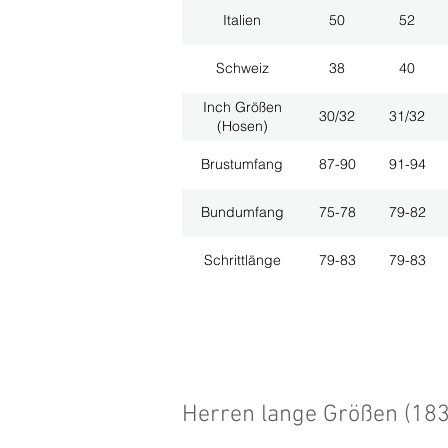
Italien
50
52
Schweiz
38
40
Inch Größen
30/32
31/32
(Hosen)
Brustumfang
87-90
91-94
Bundumfang
75-78
79-82
Schrittlänge
79-83
79-83
Herren lange Größen (18