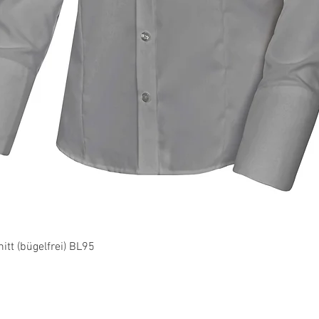
Schnellansicht
tt (bügelfrei) BL95