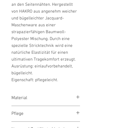
an den Seitennähten. Hergestellt
von HAKRO aus angenehm weicher
und bügelleichter Jacquard-
Maschenware aus einer
strapazierfähigen Baumwoll-
Polyester Mischung. Durch eine
spezielle Stricktechnik wird eine
natürliche Elastizität für einen
ultimativen Tragekomfort erzeugt.
Ausrüstung: einlaufvorbehandelt,
bügelleicht.
Eigenschaft: pflegeleicht.
Material
Jacquard-Maschenware aus 57 %
Pflege
Baumwolle und 43 % Polyester,
130 g/m²
schonend waschen 40°