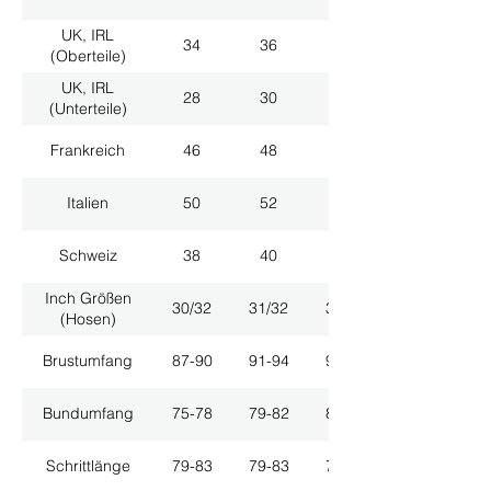
UK, IRL
34
36
38
(Oberteile)
UK, IRL
28
30
32
(Unterteile)
Frankreich
46
48
50
Italien
50
52
54
Schweiz
38
40
42
Inch Größen
30/32
31/32
33/32
(Hosen)
Brustumfang
87-90
91-94
95-98
Bundumfang
75-78
79-82
83-86
Schrittlänge
79-83
79-83
79-83