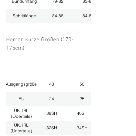
Bundumfang
79-82
83-86
Schrittlänge
84-88
84-88
Herren kurze Größen (170-
175cm)
Ausgangsgröße
48
50
EU
24
25
UK, IRL
38SH
40SH
(Oberteile)
UK, IRL
32SH
34SH
(Unterteile)