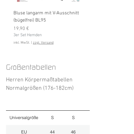
Bluse langarm mit V-Ausschnitt
Bluse langarm (bügelfrei
(bügelfrei) BL95
Preis
19,90 €
Preis
3er Set Hemden
19,90 €
3er Set Hemden
inkl. MwSt.
inkl. MwSt.
|
zzgl. Versand
Größentabellen
Herren Körpermaßtabellen
Normalgrößen (176-182cm)
Universalgröße
S
S
M
EU
44
46
48