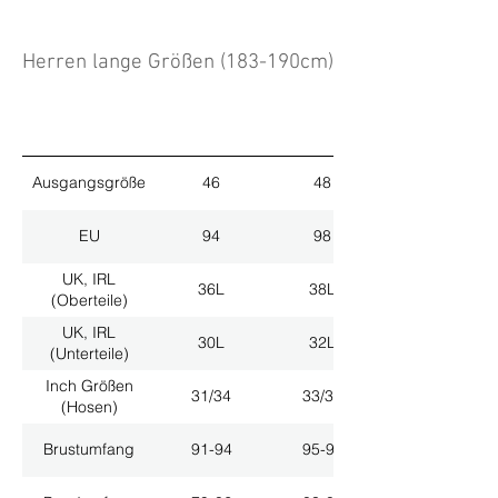
Herren lange Größen (183-190cm)
Ausgangsgröße
46
48
EU
94
98
UK, IRL
36L
38L
(Oberteile)
UK, IRL
30L
32L
(Unterteile)
Inch Größen
31/34
33/34
(Hosen)
Brustumfang
91-94
95-98