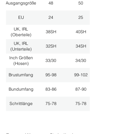
Ausgangsgröße
48
50
EU
24
25
UK, IRL
38SH
40SH
(Oberteile)
UK, IRL
32SH
34SH
(Unterteile)
Inch Größen
33/30
34/30
(Hosen)
Brustumfang
95-98
99-102
Bundumfang
83-86
87-90
Schrittlänge
75-78
75-78