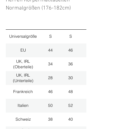
Herren Körpermaßtabellen
Normalgrößen (176-182cm)
Universalgröße
S
S
M
EU
44
46
48
UK, IRL
34
36
38
(Oberteile)
UK, IRL
28
30
32
(Unterteile)
Frankreich
46
48
50
Italien
50
52
54
Schweiz
38
40
42