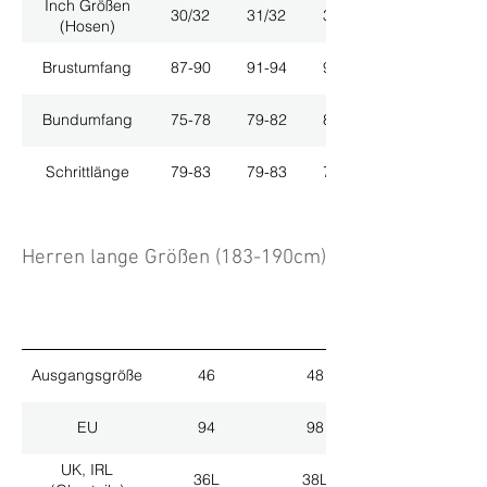
Inch Größen
30/32
31/32
33/32
(Hosen)
Brustumfang
87-90
91-94
95-98
Bundumfang
75-78
79-82
83-86
Schrittlänge
79-83
79-83
79-83
Herren lange Größen (183-190cm)
Ausgangsgröße
46
48
EU
94
98
UK, IRL
36L
38L