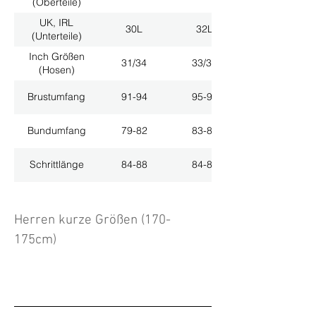
(Oberteile)
UK, IRL
30L
32L
(Unterteile)
Inch Größen
31/34
33/34
(Hosen)
Brustumfang
91-94
95-98
Bundumfang
79-82
83-86
Schrittlänge
84-88
84-88
Herren kurze Größen (170-
175cm)