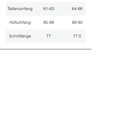
Taillenumfang
61-63
64-66
Hüftumfang
85-88
89-92
Schrittlänge
77
77,5
ALLE NEUHEITEN
NEWSLETTER ANMELDUNG
Nichts mehr verpassen!
Spezialist für
maßgeschneiderte Lösungen