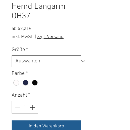
Hemd Langarm
OH37
Sale-
ab
52,21€
Preis
inkl. MwSt.
|
zzgl. Versand
Größe
*
Farbe
*
Anzahl
*
In den Warenkorb