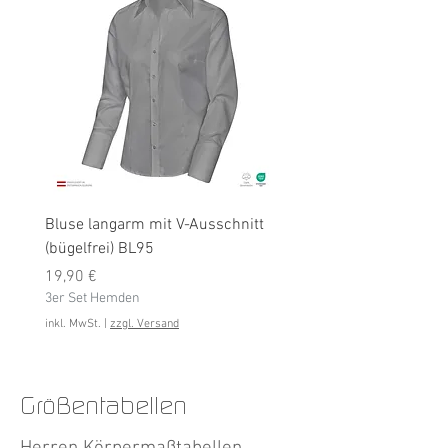
Bluse langarm mit V-Ausschnitt
Bluse langarm (bügelfrei
(bügelfrei) BL95
Preis
19,90 €
Preis
3er Set Hemden
19,90 €
3er Set Hemden
inkl. MwSt.
inkl. MwSt.
|
zzgl. Versand
Größentabellen