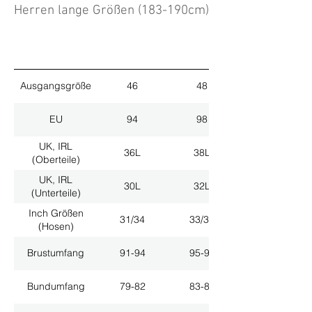
Herren lange Größen (183-190cm)
Ausgangsgröße
46
48
EU
94
98
UK, IRL
36L
38L
(Oberteile)
UK, IRL
30L
32L
(Unterteile)
Inch Größen
31/34
33/34
(Hosen)
Brustumfang
91-94
95-98
Bundumfang
79-82
83-86