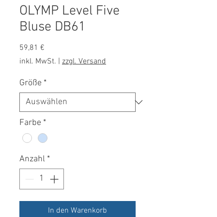
OLYMP Level Five
Bluse DB61
Preis
59,81 €
inkl. MwSt.
|
zzgl. Versand
Größe
*
Farbe
*
Anzahl
*
In den Warenkorb