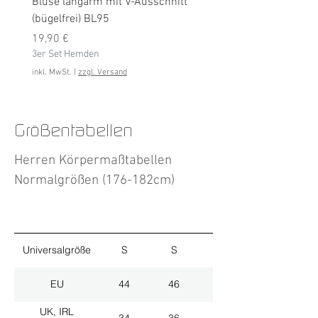
Bluse langarm mit V-Ausschnitt
Bluse langarm (bügelfrei
(bügelfrei) BL95
Preis
19,90 €
Preis
3er Set Hemden
19,90 €
3er Set Hemden
inkl. MwSt.
inkl. MwSt.
|
zzgl. Versand
Größentabellen
Herren Körpermaßtabellen
Normalgrößen (176-182cm)
Universalgröße
S
S
M
EU
44
46
48
UK, IRL