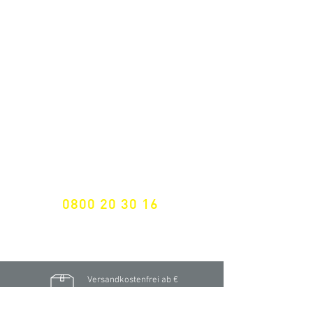
ALLE NEUHEITEN
NEWSLETTER ANMELDUNG
Nichts mehr verpassen!
Spezialist für
maßgeschneiderte Lösungen
GRATIS HOTLINE
0800 20 30 16
International +43 7472 64 744-0
Versandkostenfrei ab €
195,- brutto
(Rechnungsbetrag)​