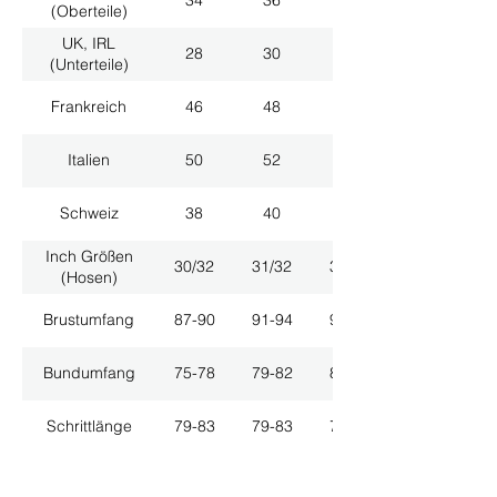
34
36
38
(Oberteile)
UK, IRL
28
30
32
(Unterteile)
Frankreich
46
48
50
Italien
50
52
54
Schweiz
38
40
42
Inch Größen
30/32
31/32
33/32
(Hosen)
Brustumfang
87-90
91-94
95-98
Bundumfang
75-78
79-82
83-86
Schrittlänge
79-83
79-83
79-83