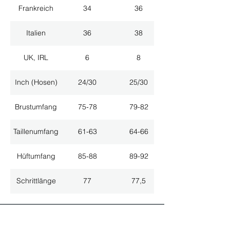
Frankreich
34
36
Italien
36
38
UK, IRL
6
8
Inch (Hosen)
24/30
25/30
Brustumfang
75-78
79-82
Taillenumfang
61-63
64-66
Hüftumfang
85-88
89-92
Schrittlänge
77
77,5