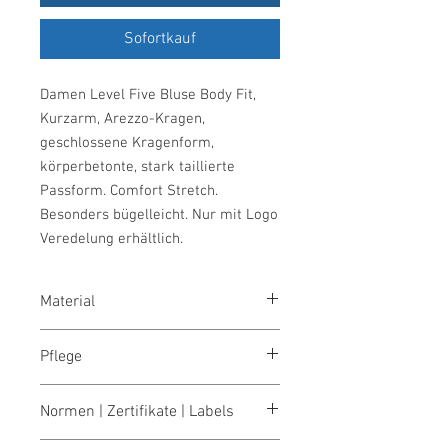
Sofortkauf
Damen Level Five Bluse Body Fit,
Kurzarm, Arezzo-Kragen,
geschlossene Kragenform,
körperbetonte, stark taillierte
Passform. Comfort Stretch.
Besonders bügelleicht. Nur mit Logo
Veredelung erhältlich.
Material
97 % Baumwolle/3 % Elastolefin
Pflege
40° waschbar
Normen | Zertifikate | Labels