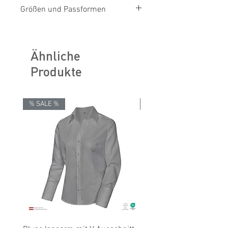
OEKO-TEX® STANDARD 100
Größen und Passformen
Größentabellen für Damen & Herren
Ähnliche
Produkte
% SALE %
% SALE %