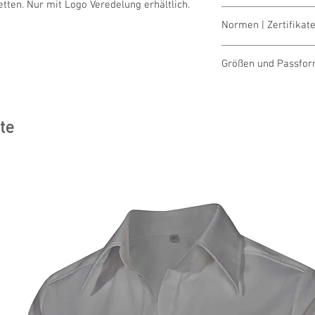
tten. Nur mit Logo Veredelung erhältlich.
40° waschbar
Normen | Zertifikate
OEKO-TEX® STAND
Größen und Passfo
Größentabellen für D
te