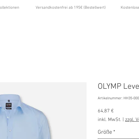
ollektionen
Versandkostenfrei ab 195€ (Bestellwert)
Kostenlos
...
ÜBER UNS
GALERIE
NEWS
KONTAKT
OLYMP Leve
Artikelnummer: HH35-00
Preis
64,87 €
inkl. MwSt.
|
zzgl. 
Größe
*