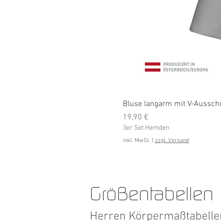
Bluse langarm mit V-Ausschni
Preis
19,90 €
3er Set Hemden
inkl. MwSt.
|
zzgl. Versand
Größentabellen
Herren Körpermaßtabell