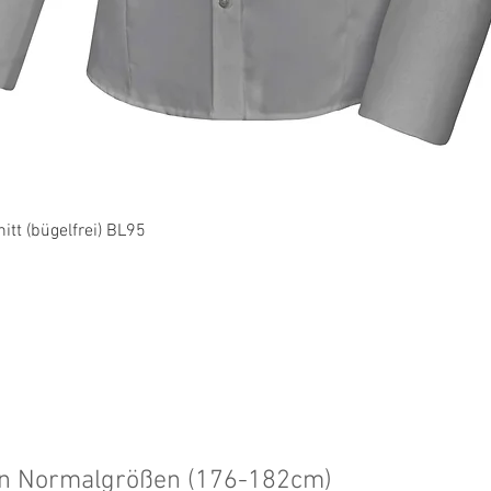
Schnellansicht
tt (bügelfrei) BL95
en Normalgrößen (176-182cm)