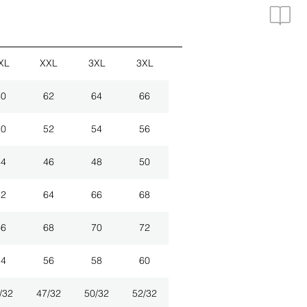
XL
XXL
3XL
3XL
60
62
64
66
50
52
54
56
44
46
48
50
62
64
66
68
66
68
70
72
54
56
58
60
/32
47/32
50/32
52/32