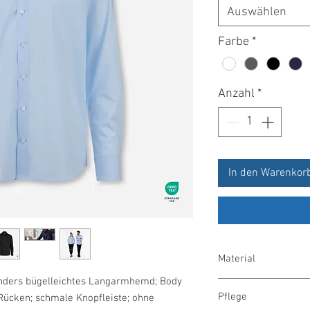
Auswählen
Farbe
*
Anzahl
*
In den Warenkor
Material
onders bügelleichtes Langarmhemd; Body
97 % Baumwolle/3 % 
Pflege
 Rücken; schmale Knopfleiste; ohne