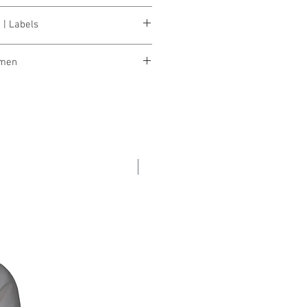
 | Labels
ARD 100
rmen
amen & Herren
% SALE %