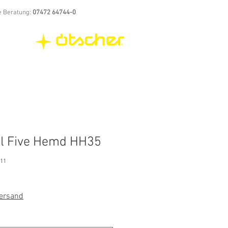
e Beratung:
07472 64744-0
l Five Hemd HH35
011
Versand