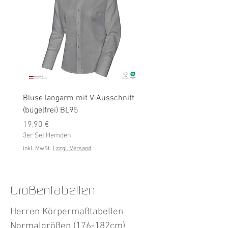
Bluse langarm mit V-Ausschnitt
Bluse langarm (bügelfrei
(bügelfrei) BL95
Preis
19,90 €
Preis
3er Set Hemden
19,90 €
3er Set Hemden
inkl. MwSt.
inkl. MwSt.
|
zzgl. Versand
Größentabellen
Herren Körpermaßtabellen
Normalgrößen (176-182cm)