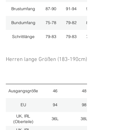
Brustumfang
87-90
91-94
95-98
Bundumfang
75-78
79-82
83-86
Schrittlänge
79-83
79-83
79-83
Herren lange Größen (183-190cm)
Ausgangsgröße
46
48
EU
94
98
UK, IRL
36L
38L
(Oberteile)
UK, IRL