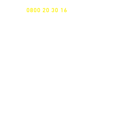
0800 20 30 16
International +43 7472 64 744-0
Versandkostenfrei ab €
195,- brutto
(Rechnungsbetrag)​
Schnelle Lieferung
ab 2 Werktagen
Retoure 14 Tage
Widerrufsrecht