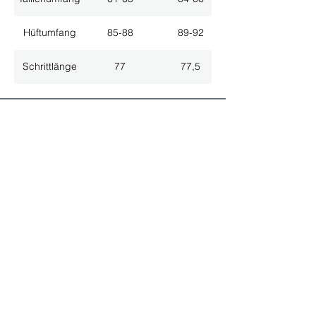
Hüftumfang
85-88
89-92
Schrittlänge
77
77,5
ALLE NEUHEITEN
NEWSLETTER ANMELDUNG
Nichts mehr verpassen!
Spezialist für
maßgeschneiderte Lösungen
GRATIS HOTLINE