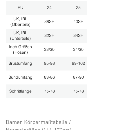
EU
24
25
UK, IRL
38SH
40SH
(Oberteile)
UK, IRL
32SH
34SH
(Unterteile)
Inch Größen
33/30
34/30
(Hosen)
Brustumfang
95-98
99-102
Bundumfang
83-86
87-90
Schrittlänge
75-78
75-78
Damen Körpermaßtabelle /