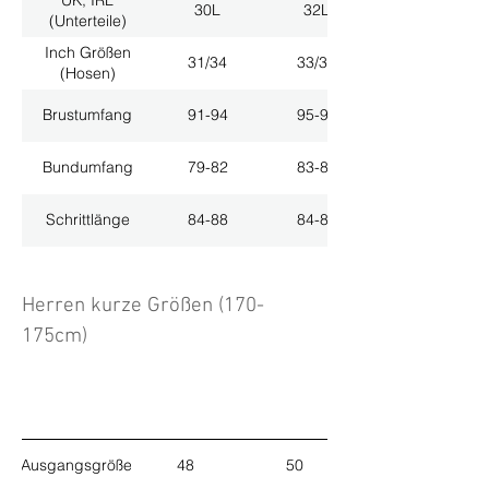
30L
32L
(Unterteile)
Inch Größen
31/34
33/34
(Hosen)
Brustumfang
91-94
95-98
Bundumfang
79-82
83-86
Schrittlänge
84-88
84-88
Herren kurze Größen (170-
175cm)
Ausgangsgröße
48
50