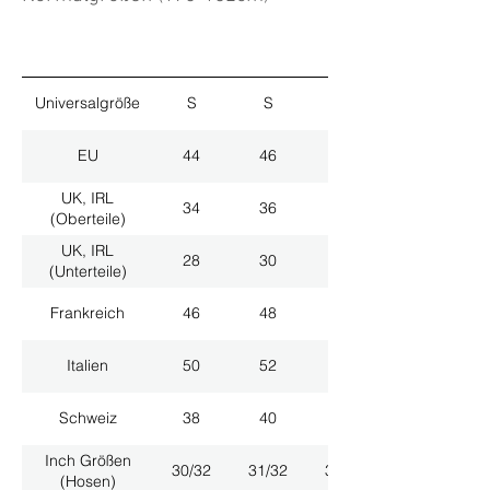
Universalgröße
S
S
M
EU
44
46
48
UK, IRL
34
36
38
(Oberteile)
UK, IRL
28
30
32
(Unterteile)
Frankreich
46
48
50
Italien
50
52
54
Schweiz
38
40
42
Inch Größen
30/32
31/32
33/32
(Hosen)