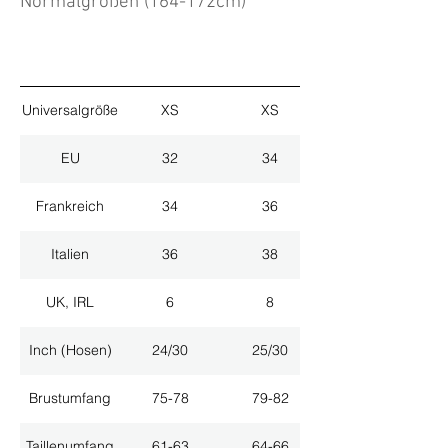
Normalgrößen (164-172cm)
Universalgröße
XS
XS
EU
32
34
Frankreich
34
36
Italien
36
38
UK, IRL
6
8
Inch (Hosen)
24/30
25/30
Brustumfang
75-78
79-82
Taillenumfang
61-63
64-66