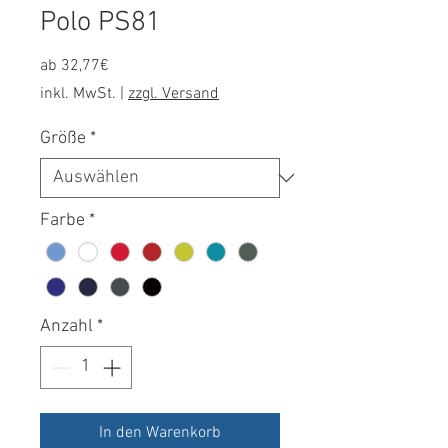
Polo PS81
Sale-
ab
32,77€
Preis
inkl. MwSt.
|
zzgl. Versand
Größe
*
Farbe
*
Anzahl
*
In den Warenkorb