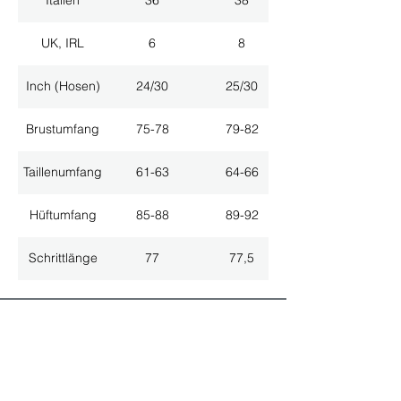
Italien
36
38
UK, IRL
6
8
Inch (Hosen)
24/30
25/30
Brustumfang
75-78
79-82
Taillenumfang
61-63
64-66
Hüftumfang
85-88
89-92
Schrittlänge
77
77,5
ALLE NEUHEITEN