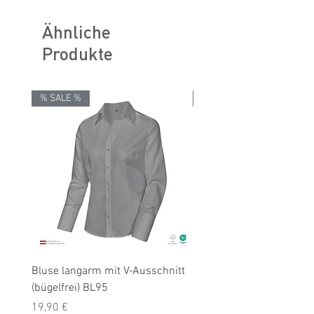
DIN EN ISO 15979.
schonende Nassreinigung
Ähnliche
Produkte
% SALE %
% SALE %
Bluse langarm mit V-Ausschnitt
Bluse langarm (bügelfrei
(bügelfrei) BL95
Preis
19,90 €
Preis
3er Set Hemden
19,90 €