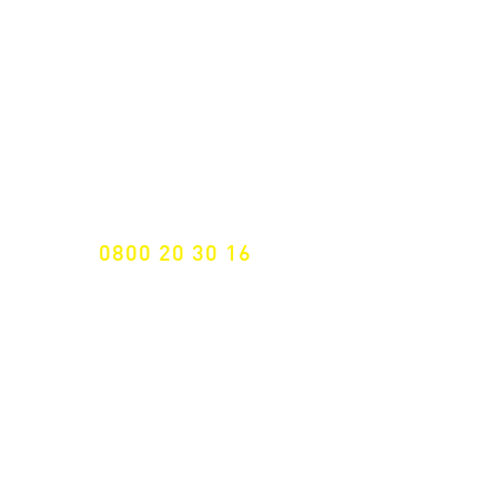
NEWSLETTER ANMELDUNG
Nichts mehr verpassen!
Spezialist für
maßgeschneiderte Lösungen
GRATIS HOTLINE
0800 20 30 16
International +43 7472 64 744-0
Versandkostenfrei ab €
195,- brutto
(Rechnungsbetrag)​