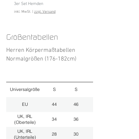
3er Set Hemden
inkl. MwSt.
inkl. MwSt.
|
zzgl. Versand
Größentabellen
Herren Körpermaßtabellen
Normalgrößen (176-182cm)
Universalgröße
S
S
M
EU
44
46
48
UK, IRL
34
36
38
(Oberteile)
UK, IRL
28
30
32
(Unterteile)