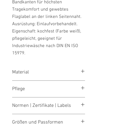
Bandkanten für höchsten
Tragekomfort und gewebtes
Flaglabel an der linken Seitennaht.
Ausrüstung: Einlaufvorbehandelt.
Eigenschaft: kochfest (Farbe weiß),
pflegeleicht, geeignet für
Industriewäsche nach DIN EN ISO
15979.
Material
Piqué aus 100 % Baumwolle (grau
Pflege
meliert: 60 % Polyester und 40 %
Baumwolle), 200 g/m²
schonend waschen 60°,
Farbe weiß
Normen | Zertifikate | Labels
bei 95°
bleichen nicht erlaubt
OEKO-TEX® STANDARD 100
trocknen 1 Pkt. (niedrige Temp.)
Größen und Passformen
Fear Wear
bügeln 2 Pkt. (mittlere Temp.)
Klimaneutral
reinigen nicht erlaubt
Größentabellen für Damen & Herren