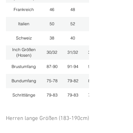
Frankreich
46
48
50
Italien
50
52
54
Schweiz
38
40
42
Inch Größen
30/32
31/32
33/32
(Hosen)
Brustumfang
87-90
91-94
95-98
Bundumfang
75-78
79-82
83-86
Schrittlänge
79-83
79-83
79-83
Herren lange Größen (183-190cm)