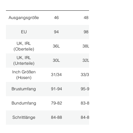
Ausgangsgröße
46
48
EU
94
98
UK, IRL
36L
38L
(Oberteile)
UK, IRL
30L
32L
(Unterteile)
Inch Größen
31/34
33/34
(Hosen)
Brustumfang
91-94
95-98
Bundumfang
79-82
83-86
Schrittlänge
84-88
84-88