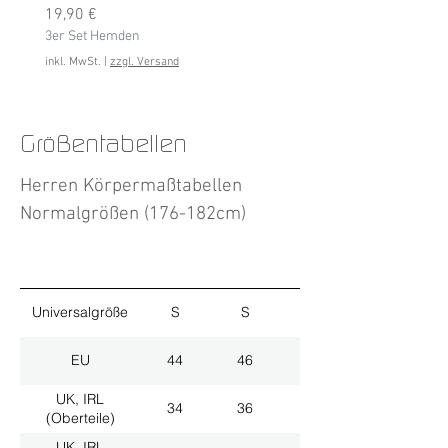
Preis
3er Set Hemden
19,90 €
3er Set Hemden
inkl. MwSt.
inkl. MwSt.
|
zzgl. Versand
Größentabellen
Herren Körpermaßtabellen
Normalgrößen (176-182cm)
Universalgröße
S
S
M
EU
44
46
48
UK, IRL
34
36
38
(Oberteile)
UK, IRL