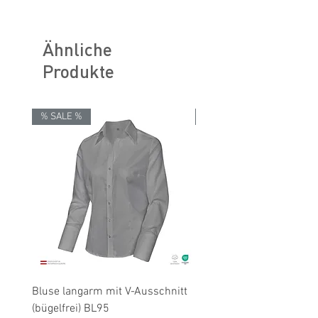
Klimaneutral
schonende Nassreinigung
Größentabellen für Damen & Herren
Ähnliche
Produkte
% SALE %
% SALE %
Bluse langarm mit V-Ausschnitt
Bluse langarm (bügelfrei
(bügelfrei) BL95
Preis
19,90 €