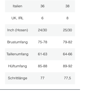
Italien
36
38
UK, IRL
6
8
Inch (Hosen)
24/30
25/30
Brustumfang
75-78
79-82
Taillenumfang
61-63
64-66
Hüftumfang
85-88
89-92
Schrittlänge
77
77,5
ALLE NEUHEITEN