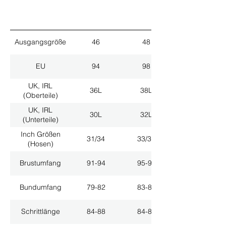
Ausgangsgröße
46
48
EU
94
98
UK, IRL
36L
38L
(Oberteile)
UK, IRL
30L
32L
(Unterteile)
Inch Größen
31/34
33/34
(Hosen)
Brustumfang
91-94
95-98
Bundumfang
79-82
83-86
Schrittlänge
84-88
84-88