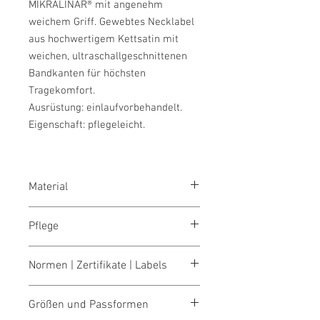
MIKRALINAR® mit angenehm
weichem Griff. Gewebtes Necklabel
aus hochwertigem Kettsatin mit
weichen, ultraschallgeschnittenen
Bandkanten für höchsten
Tragekomfort.
Ausrüstung: einlaufvorbehandelt.
Eigenschaft: pflegeleicht.
Material
MIKRALINAR®, Gewebe aus 50 %
Pflege
Baumwolle und 50 % Polyester, 120
g/m²
schonend waschen 60°
Normen | Zertifikate | Labels
bleichen nicht erlaubt
trocknen nicht erlaubt
OEKO-TEX® STANDARD 100
bügeln 2 Pkt. (mittlere Temp.)
Größen und Passformen
Fear Wear
schonend reinigen