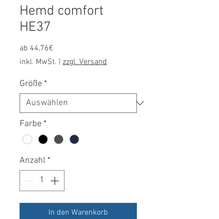
Hemd comfort
HE37
Sale-
ab
44,76€
Preis
inkl. MwSt.
|
zzgl. Versand
Größe
*
Farbe
*
Anzahl
*
In den Warenkorb