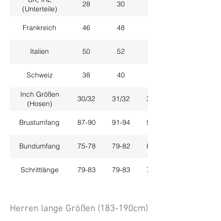
28
30
32
(Unterteile)
Frankreich
46
48
50
Italien
50
52
54
Schweiz
38
40
42
Inch Größen
30/32
31/32
33/32
(Hosen)
Brustumfang
87-90
91-94
95-98
Bundumfang
75-78
79-82
83-86
Schrittlänge
79-83
79-83
79-83
Herren lange Größen (183-190cm)