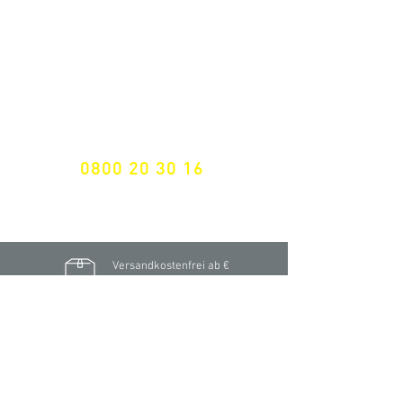
Nichts mehr verpassen!
Spezialist für
maßgeschneiderte Lösungen
GRATIS HOTLINE
0800 20 30 16
International +43 7472 64 744-0
Versandkostenfrei ab €
195,- brutto
(Rechnungsbetrag)​
Schnelle Lieferung
ab 2 Werktagen