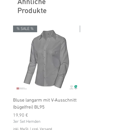
Ähnliche
Produkte
% SALE %
% SALE %
Bluse langarm mit V-Ausschnitt
Bluse langarm (bügelfrei
(bügelfrei) BL95
Preis
19,90 €
Preis
3er Set Hemden
19,90 €
3er Set Hemden
inkl. MwSt.
inkl. MwSt.
|
zzgl. Versand