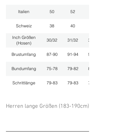
Italien
50
52
54
Schweiz
38
40
42
Inch Größen
30/32
31/32
33/32
(Hosen)
Brustumfang
87-90
91-94
95-98
Bundumfang
75-78
79-82
83-86
Schrittlänge
79-83
79-83
79-83
Herren lange Größen (183-190cm)