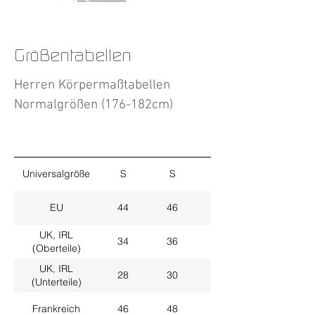
Größentabellen
Herren Körpermaßtabellen
Normalgrößen (176-182cm)
Universalgröße
S
S
M
EU
44
46
48
UK, IRL
34
36
38
(Oberteile)
UK, IRL
28
30
32
(Unterteile)
Frankreich
46
48
50