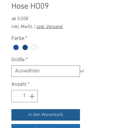
Hose HO09
Sale-
ab
5,00€
Preis
inkl. MwSt.
|
zzgl. Versand
Farbe
*
Größe
*
Anzahl
*
In den Warenkorb