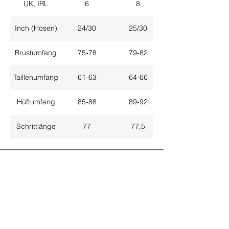
UK, IRL
6
8
Inch (Hosen)
24/30
25/30
Brustumfang
75-78
79-82
Taillenumfang
61-63
64-66
Hüftumfang
85-88
89-92
Schrittlänge
77
77,5
ALLE NEUHEITEN
NEWSLETTER ANMELDUNG