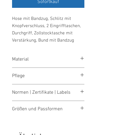
Sofortkauf
Hose mit Bandzug, Schlitz mit
Knopfverschluss, 2 Eingrifftaschen,
Durchgriff, Zollstocktasche mit
Verstärkung, Bund mit Bandzug
Material
Cotton Premium "Top-Twill", 100 %
Pflege
Baumwolle, Sanfor, 3-Naht, 320 g/m²
waschen 60°
Normen | Zertifikate | Labels
bleichen nicht erlaubt
trocknen 1 Pkt. (niedrige Temp.)
Made in Austria/Europe
bügeln 2 Pkt. (mittlere Temp.)
Größen und Passformen
reinigen (P) Perchlorethylen
Größentabellen für Damen & Herren