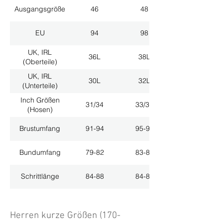
Ausgangsgröße
46
48
EU
94
98
UK, IRL
36L
38L
(Oberteile)
UK, IRL
30L
32L
(Unterteile)
Inch Größen
31/34
33/34
(Hosen)
Brustumfang
91-94
95-98
Bundumfang
79-82
83-86
Schrittlänge
84-88
84-88
Herren kurze Größen (170-