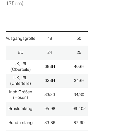
175cm)
Ausgangsgröße
48
50
EU
24
25
UK, IRL
38SH
40SH
(Oberteile)
UK, IRL
32SH
34SH
(Unterteile)
Inch Größen
33/30
34/30
(Hosen)
Brustumfang
95-98
99-102
Bundumfang
83-86
87-90