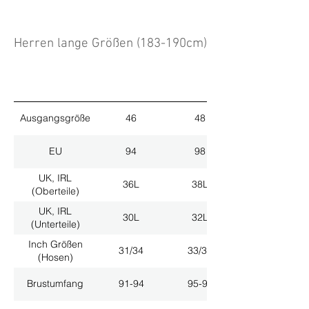
Herren lange Größen (183-190cm)
Ausgangsgröße
46
48
EU
94
98
UK, IRL
36L
38L
(Oberteile)
UK, IRL
30L
32L
(Unterteile)
Inch Größen
31/34
33/34
(Hosen)
Brustumfang
91-94
95-98