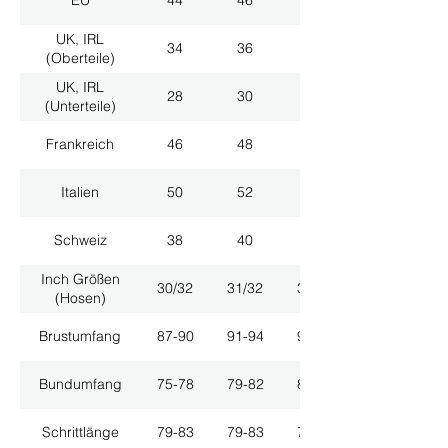
EU
44
46
48
UK, IRL
34
36
38
(Oberteile)
UK, IRL
28
30
32
(Unterteile)
Frankreich
46
48
50
Italien
50
52
54
Schweiz
38
40
42
Inch Größen
30/32
31/32
33/32
(Hosen)
Brustumfang
87-90
91-94
95-98
Bundumfang
75-78
79-82
83-86
Schrittlänge
79-83
79-83
79-83