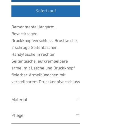
Sofortkauf
Damenmantel langarm,
Reverskragen,
Druckknopfverschluss, Brusttasche,
2 schräge Seitentaschen,
Handytasche in rechter
Seitentasche, aufkrempelbare
ärmel mit Lasche und Druckknopf
fixierbar, ärmelbündchen mit
verstellbarem Druckknopfverschluss
Material
Mischgewebe, 65% Polyester + 35%
Pflege
Baumwolle, 210 g/m²
waschen 60°