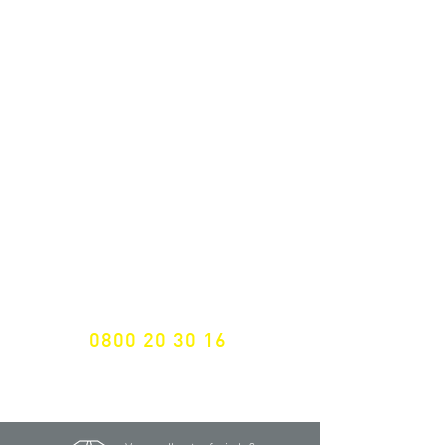
ALLE NEUHEITEN
NEWSLETTER ANMELDUNG
Nichts mehr verpassen!
Spezialist für
maßgeschneiderte Lösungen
GRATIS HOTLINE
0800 20 30 16
International +43 7472 64 744-0