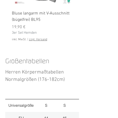
Bluse langarm mit V-Ausschnitt
Bluse langarm (bügelfrei
(bügelfrei) BL95
Preis
19,90 €
Preis
3er Set Hemden
19,90 €
3er Set Hemden
inkl. MwSt.
inkl. MwSt.
|
zzgl. Versand
Größentabellen
Herren Körpermaßtabellen
Normalgrößen (176-182cm)
Universalgröße
S
S
M