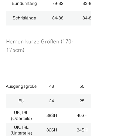
Bundumfang
79-82
83-86
Schrittlänge
84-88
84-88
Herren kurze Größen (170-
175cm)
Ausgangsgröße
48
50
EU
24
25
UK, IRL
38SH
40SH
(Oberteile)
UK, IRL
32SH
34SH
(Unterteile)