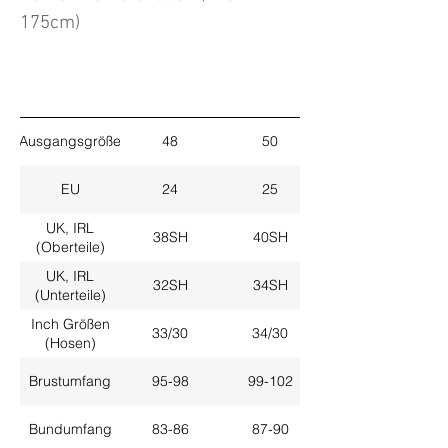
175cm)
Ausgangsgröße
48
50
EU
24
25
UK, IRL
38SH
40SH
(Oberteile)
UK, IRL
32SH
34SH
(Unterteile)
Inch Größen
33/30
34/30
(Hosen)
Brustumfang
95-98
99-102
Bundumfang
83-86
87-90