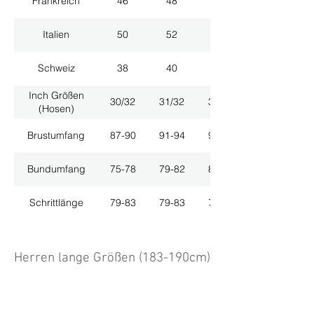
Frankreich
46
48
50
Italien
50
52
54
Schweiz
38
40
42
Inch Größen
30/32
31/32
33/32
(Hosen)
Brustumfang
87-90
91-94
95-98
Bundumfang
75-78
79-82
83-86
Schrittlänge
79-83
79-83
79-83
Herren lange Größen (183-190cm)