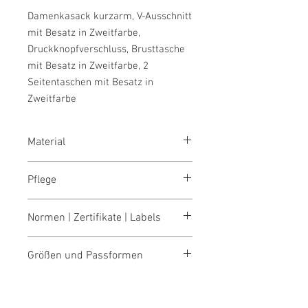
Damenkasack kurzarm, V-Ausschnitt
mit Besatz in Zweitfarbe,
Druckknopfverschluss, Brusttasche
mit Besatz in Zweitfarbe, 2
Seitentaschen mit Besatz in
Zweitfarbe
Material
Mischgewebe, 65% Polyester + 35%
Pflege
Baumwolle, 180 g/m² Größen: 36-54
waschen 60°
Normen | Zertifikate | Labels
bleichen nicht erlaubt
trocknen 1 Pkt. (niedrige Temp.)
Made in Austria/Europe
bügeln 2 Pkt. (mittlere Temp.)
Größen und Passformen
reinigen (P) Perchlorethylen
Größentabellen für Damen & Herren