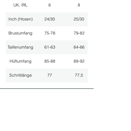
UK, IRL
6
8
Inch (Hosen)
24/30
25/30
Brustumfang
75-78
79-82
Taillenumfang
61-63
64-66
Hüftumfang
85-88
89-92
Schrittlänge
77
77,5
ALLE NEUHEITEN
NEWSLETTER ANMELDUNG