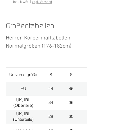
inkl. MwSt.
|
zzgl. Versand
Größentabellen
Herren Körpermaßtabellen
Normalgrößen (176-182cm)
Universalgröße
S
S
M
EU
44
46
48
UK, IRL
34
36
38
(Oberteile)
UK, IRL
28
30
32
(Unterteile)