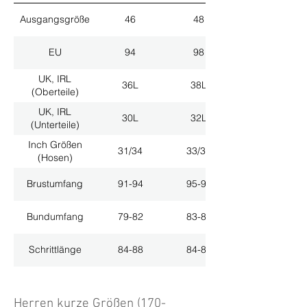
Ausgangsgröße
46
48
EU
94
98
UK, IRL
36L
38L
(Oberteile)
UK, IRL
30L
32L
(Unterteile)
Inch Größen
31/34
33/34
(Hosen)
Brustumfang
91-94
95-98
Bundumfang
79-82
83-86
Schrittlänge
84-88
84-88
Herren kurze Größen (170-