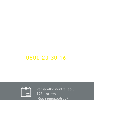
Nichts mehr verpassen!
Spezialist für
maßgeschneiderte Lösungen
GRATIS HOTLINE
0800 20 30 16
International +43 7472 64 744-0
Versandkostenfrei ab €
195,- brutto
(Rechnungsbetrag)​
Schnelle Lieferung