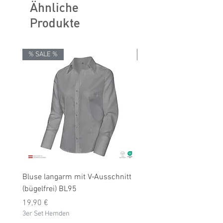
Ähnliche
Produkte
% SALE %
% SALE %
Bluse langarm mit V-Ausschnitt
Bluse langarm (bügelfrei
(bügelfrei) BL95
Preis
19,90 €
Preis
3er Set Hemden
19,90 €
3er Set Hemden
inkl. MwSt.