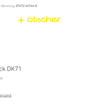
e Beratung:
07472 64744-0
ck DK71
22
rdpreis
Sale-
Preis
Versand