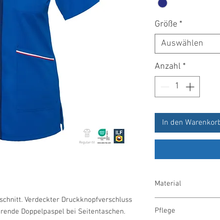
Größe
*
Auswählen
Anzahl
*
In den Warenkor
Material
hnitt. Verdeckter Druckknopfverschluss
65 % Polyester/35 % 
Pflege
ierende Doppelpaspel bei Seitentaschen.