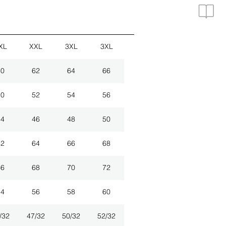
XL
XXL
3XL
3XL
60
62
64
66
50
52
54
56
44
46
48
50
62
64
66
68
66
68
70
72
54
56
58
60
/32
47/32
50/32
52/32