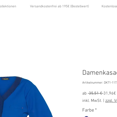
ollektionen
Versandkostenfrei ab 195€ (Bestellwert)
Kostenlos
...
ÜBER UNS
GALERIE
NEWS
KONTAKT
Damenkasa
Artikelnummer: DK71-117
Standa
ab
 35,51 € 
31,96€
inkl. MwSt.
|
zzgl. 
Farbe
*