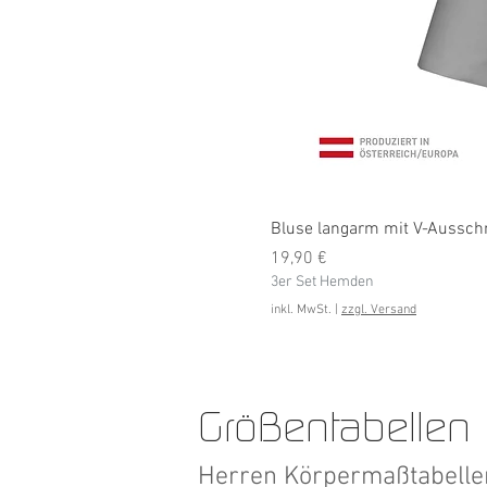
Bluse langarm mit V-Ausschni
Preis
19,90 €
3er Set Hemden
inkl. MwSt.
|
zzgl. Versand
Größentabellen
Herren Körpermaßtabell