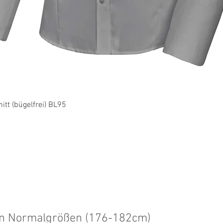
Schnellansicht
tt (bügelfrei) BL95
en Normalgrößen (176-182cm)