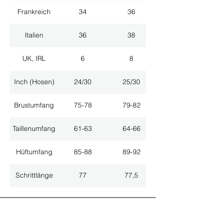
Frankreich
34
36
Italien
36
38
UK, IRL
6
8
Inch (Hosen)
24/30
25/30
Brustumfang
75-78
79-82
Taillenumfang
61-63
64-66
Hüftumfang
85-88
89-92
Schrittlänge
77
77,5