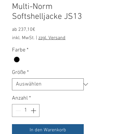
Multi-Norm
Softshelljacke JS13
Sale-
ab
237,10€
Preis
inkl. MwSt.
|
zzgl. Versand
Farbe
*
Größe
*
Anzahl
*
In den Warenkorb