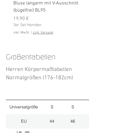
Bluse langarm mit V-Ausschnitt
Bluse langarm (bügelfrei
(bügelfrei) BL95
Preis
19,90 €
Preis
3er Set Hemden
19,90 €
3er Set Hemden
inkl. MwSt.
inkl. MwSt.
|
zzgl. Versand
Größentabellen
Herren Körpermaßtabellen
Normalgrößen (176-182cm)
Universalgröße
S
S
M
EU
44
46
48
UK, IRL