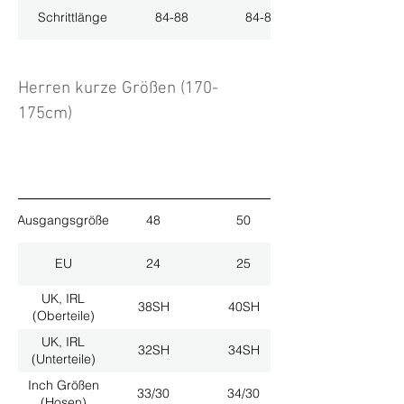
Schrittlänge
84-88
84-88
Herren kurze Größen (170-
175cm)
Ausgangsgröße
48
50
EU
24
25
UK, IRL
38SH
40SH
(Oberteile)
UK, IRL
32SH
34SH
(Unterteile)
Inch Größen
33/30
34/30
(Hosen)