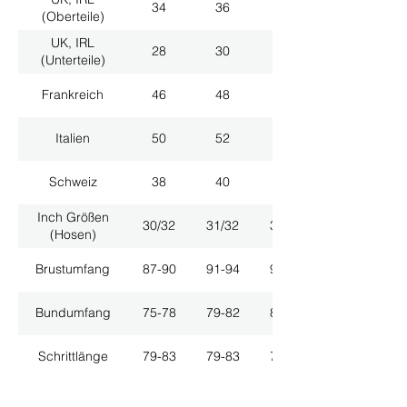
34
36
38
(Oberteile)
UK, IRL
28
30
32
(Unterteile)
Frankreich
46
48
50
Italien
50
52
54
Schweiz
38
40
42
Inch Größen
30/32
31/32
33/32
(Hosen)
Brustumfang
87-90
91-94
95-98
Bundumfang
75-78
79-82
83-86
Schrittlänge
79-83
79-83
79-83