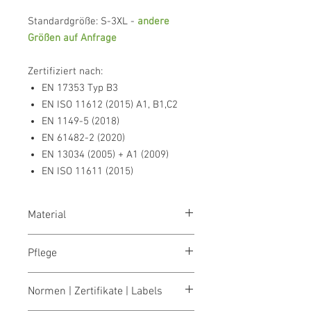
Standardgröße: S-3XL -
andere
Größen auf Anfrage
Zertifiziert nach:
EN 17353 Typ B3
EN ISO 11612 (2015) A1, B1,C2
EN 1149-5 (2018)
EN 61482-2 (2020)
EN 13034 (2005) + A1 (2009)
EN ISO 11611 (2015)
Material
Außenseite: 100% Polyester, Innenseite:
Pflege
60% Modacryl, 39% Baumwolle, 1%
Antistatik-Fasern, 350 g/m²
Bei 40° waschbar
Normen | Zertifikate | Labels