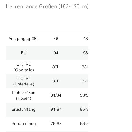
Herren lange Größen (183-190cm)
Ausgangsgröße
46
48
EU
94
98
UK, IRL
36L
38L
(Oberteile)
UK, IRL
30L
32L
(Unterteile)
Inch Größen
31/34
33/34
(Hosen)
Brustumfang
91-94
95-98
Bundumfang
79-82
83-86