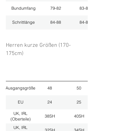
Bundumfang
79-82
83-86
Schrittlänge
84-88
84-88
Herren kurze Größen (170-
175cm)
Ausgangsgröße
48
50
EU
24
25
UK, IRL
38SH
40SH
(Oberteile)
UK, IRL
32SH
34SH