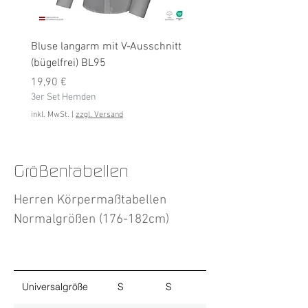
Bluse langarm mit V-Ausschnitt
Bluse langarm (bügelfrei
(bügelfrei) BL95
Preis
19,90 €
Preis
3er Set Hemden
19,90 €
3er Set Hemden
inkl. MwSt.
inkl. MwSt.
|
zzgl. Versand
Größentabellen
Herren Körpermaßtabellen
Normalgrößen (176-182cm)
Universalgröße
S
S
M