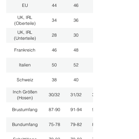
EU
44
46
48
UK, IRL
34
36
38
(Oberteile)
UK, IRL
28
30
32
(Unterteile)
Frankreich
46
48
50
Italien
50
52
54
Schweiz
38
40
42
Inch Größen
30/32
31/32
33/32
(Hosen)
Brustumfang
87-90
91-94
95-98
Bundumfang
75-78
79-82
83-86