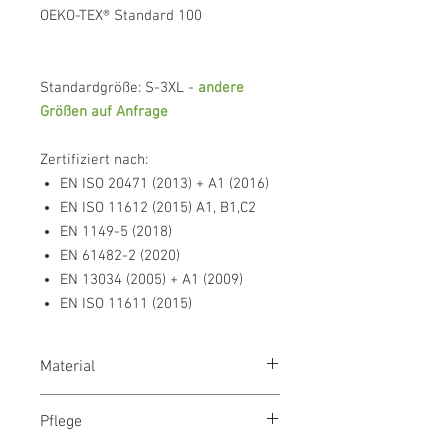
OEKO-TEX® Standard 100
Standardgröße: S-3XL -
andere
Größen auf Anfrage
Zertifiziert nach:
EN ISO 20471 (2013) + A1 (2016)
EN ISO 11612 (2015) A1, B1,C2
EN 1149-5 (2018)
EN 61482-2 (2020)
EN 13034 (2005) + A1 (2009)
EN ISO 11611 (2015)
Material
Außenseite: 100% Polyester, Innenseite:
Pflege
60% Modacryl, 39% Baumwolle, 1%
Antistatik-Fasern, 350 g/m²