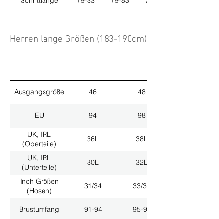
Schrittlänge
79-83
79-83
79-83
Herren lange Größen (183-190cm)
Ausgangsgröße
46
48
EU
94
98
UK, IRL
36L
38L
(Oberteile)
UK, IRL
30L
32L
(Unterteile)
Inch Größen
31/34
33/34
(Hosen)
Brustumfang
91-94
95-98