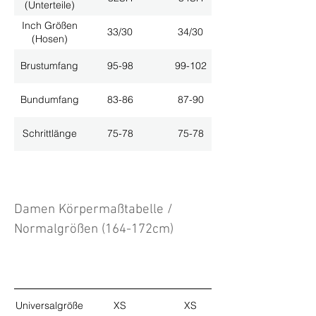
(Unterteile)
Inch Größen
33/30
34/30
(Hosen)
Brustumfang
95-98
99-102
Bundumfang
83-86
87-90
Schrittlänge
75-78
75-78
Damen Körpermaßtabelle /
Normalgrößen (164-172cm)
Universalgröße
XS
XS