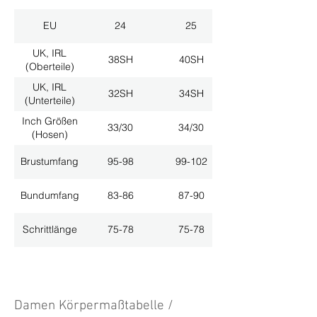
EU
24
25
UK, IRL
38SH
40SH
(Oberteile)
UK, IRL
32SH
34SH
(Unterteile)
Inch Größen
33/30
34/30
(Hosen)
Brustumfang
95-98
99-102
Bundumfang
83-86
87-90
Schrittlänge
75-78
75-78
Damen Körpermaßtabelle /