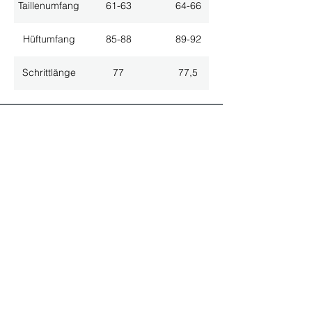
Taillenumfang
61-63
64-66
Hüftumfang
85-88
89-92
Schrittlänge
77
77,5
ALLE NEUHEITEN
NEWSLETTER ANMELDUNG
Nichts mehr verpassen!
Spezialist für
maßgeschneiderte Lösungen
GRATIS HOTLINE