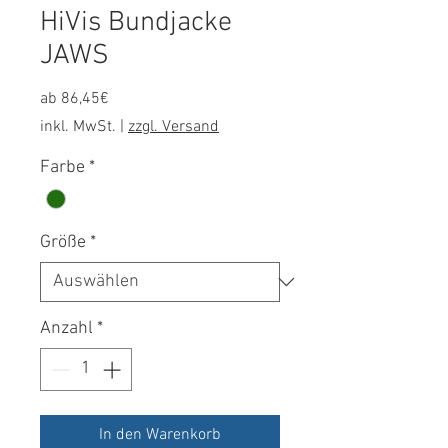
HiVis Bundjacke
JAWS
Sale-
ab
86,45€
Preis
inkl. MwSt.
|
zzgl. Versand
Farbe
*
Größe
*
Anzahl
*
In den Warenkorb