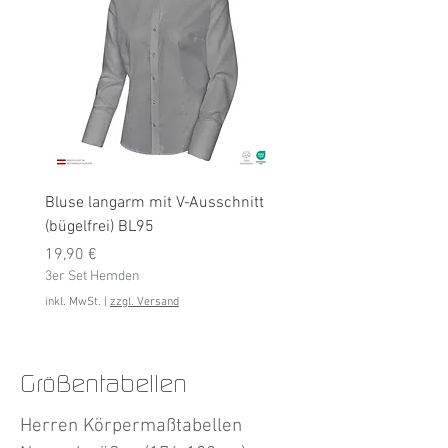
Bluse langarm mit V-Ausschnitt
Bluse langarm (bügelfrei
(bügelfrei) BL95
Preis
19,90 €
Preis
3er Set Hemden
19,90 €
3er Set Hemden
inkl. MwSt.
inkl. MwSt.
|
zzgl. Versand
Größentabellen
Herren Körpermaßtabellen