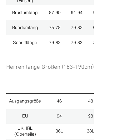
(Hosen)
Brustumfang
87-90
91-94
95-98
Bundumfang
75-78
79-82
83-86
Schrittlänge
79-83
79-83
79-83
Herren lange Größen (183-190cm)
Ausgangsgröße
46
48
EU
94
98
UK, IRL
36L
38L
(Oberteile)