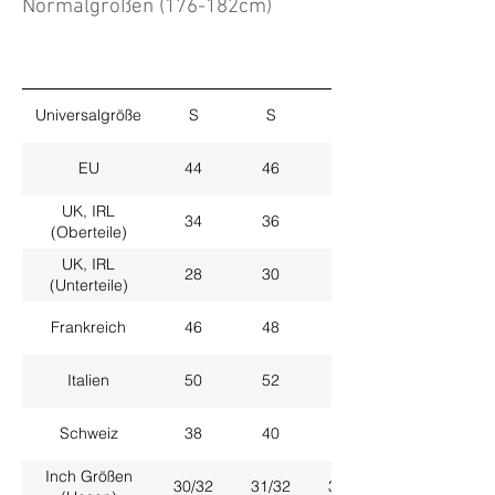
Normalgrößen (176-182cm)
Universalgröße
S
S
M
EU
44
46
48
UK, IRL
34
36
38
(Oberteile)
UK, IRL
28
30
32
(Unterteile)
Frankreich
46
48
50
Italien
50
52
54
Schweiz
38
40
42
Inch Größen
30/32
31/32
33/32