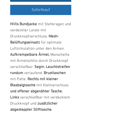
Sofortkauf
HiVis Bundjacke
mit Stehkragen und
verdeckter Leiste mit
Druckknopfverschluss.
Mesh-
Belüftungseinsatz
für optimale
Luftzirkulation unter den Armen.
Aufkrempelbare Ärmel,
Manschette
mit Ärmelschlitz durch Druckknopf
verschließbar.
Segm. Leuchtstreifen
rundum
verlaufend.
Brusttaschen
mit Patte.
Rechts mit kleiner
Blasbalgtasche
mit Klettverschluss
und offener abgenähter Tasche.
Links
verschließbar mit verdecktem
Druckknopf und
zusätzlicher
abgesteppter Stifttasche.