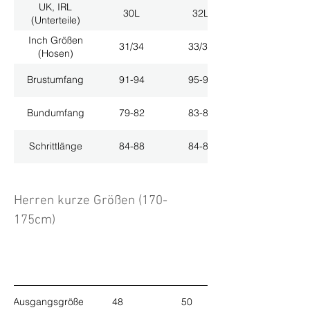
UK, IRL
30L
32L
(Unterteile)
Inch Größen
31/34
33/34
(Hosen)
Brustumfang
91-94
95-98
Bundumfang
79-82
83-86
Schrittlänge
84-88
84-88
Herren kurze Größen (170-
175cm)
Ausgangsgröße
48
50