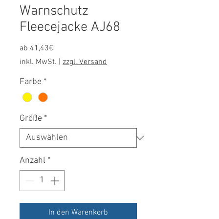
Warnschutz
Fleecejacke AJ68
Sale-
ab
41,43€
Preis
inkl. MwSt.
|
zzgl. Versand
Farbe
*
Größe
*
Anzahl
*
In den Warenkorb