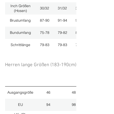
Inch Größen
30/32
31/32
33/32
(Hosen)
Brustumfang
87-90
91-94
95-98
Bundumfang
75-78
79-82
83-86
Schrittlänge
79-83
79-83
79-83
Herren lange Größen (183-190cm)
Ausgangsgröße
46
48
EU
94
98