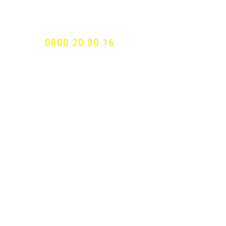
maßgeschneiderte Lösungen
GRATIS HOTLINE
0800 20 30 16
International +43 7472 64 744-0
Versandkostenfrei ab €
195,- brutto
(Rechnungsbetrag)​
Schnelle Lieferung
ab 2 Werktagen
Retoure 14 Tage
Widerrufsrecht