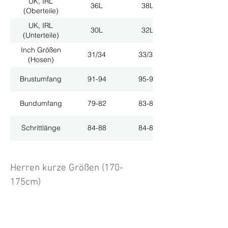
UK, IRL
36L
38L
(Oberteile)
UK, IRL
30L
32L
(Unterteile)
Inch Größen
31/34
33/34
(Hosen)
Brustumfang
91-94
95-98
Bundumfang
79-82
83-86
Schrittlänge
84-88
84-88
Herren kurze Größen (170-
175cm)