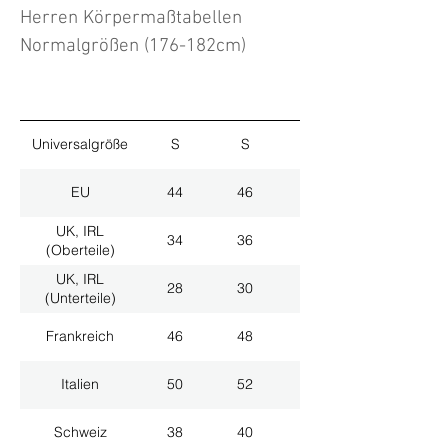
Herren Körpermaßtabellen
Normalgrößen (176-182cm)
Universalgröße
S
S
M
EU
44
46
48
UK, IRL
34
36
38
(Oberteile)
UK, IRL
28
30
32
(Unterteile)
Frankreich
46
48
50
Italien
50
52
54
Schweiz
38
40
42