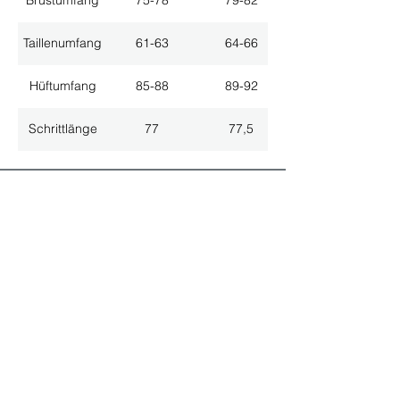
Brustumfang
75-78
79-82
Taillenumfang
61-63
64-66
Hüftumfang
85-88
89-92
Schrittlänge
77
77,5
ALLE NEUHEITEN
NEWSLETTER ANMELDUNG
Nichts mehr verpassen!
Spezialist für