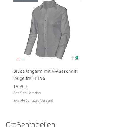
Bluse langarm mit V-Ausschnitt
Bluse langarm (bügelfrei
(bügelfrei) BL95
Preis
19,90 €
Preis
3er Set Hemden
19,90 €
3er Set Hemden
inkl. MwSt.
inkl. MwSt.
|
zzgl. Versand
Größentabellen