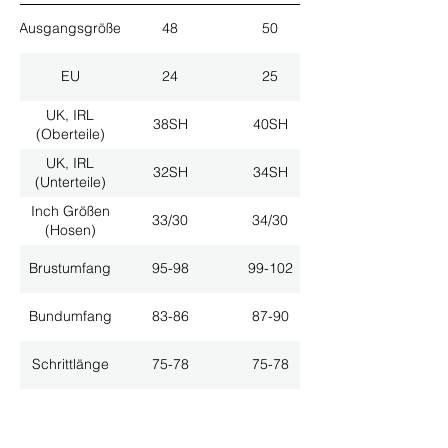
Ausgangsgröße
48
50
EU
24
25
UK, IRL
38SH
40SH
(Oberteile)
UK, IRL
32SH
34SH
(Unterteile)
Inch Größen
33/30
34/30
(Hosen)
Brustumfang
95-98
99-102
Bundumfang
83-86
87-90
Schrittlänge
75-78
75-78