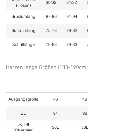
30/32
31/32
33/32
(Hosen)
Brustumfang
87-90
91-94
95-98
Bundumfang
75-78
79-82
83-86
Schrittlänge
79-83
79-83
79-83
Herren lange Größen (183-190cm)
Ausgangsgröße
46
48
EU
94
98
UK, IRL
36L
38L
(Oberteile)