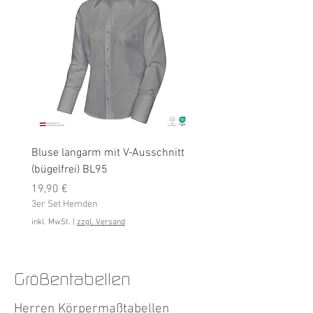
Bluse langarm mit V-Ausschnitt
Bluse langarm (bügelfrei
(bügelfrei) BL95
Preis
19,90 €
Preis
3er Set Hemden
19,90 €
3er Set Hemden
inkl. MwSt.
inkl. MwSt.
|
zzgl. Versand
Größentabellen
Herren Körpermaßtabellen