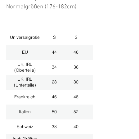
Normalgrößen (176-182cm)
Universalgröße
S
S
M
EU
44
46
48
UK, IRL
34
36
38
(Oberteile)
UK, IRL
28
30
32
(Unterteile)
Frankreich
46
48
50
Italien
50
52
54
Schweiz
38
40
42
Inch Größen