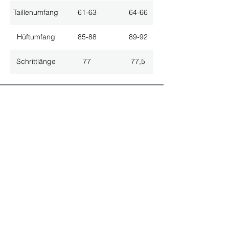
Taillenumfang
61-63
64-66
Hüftumfang
85-88
89-92
Schrittlänge
77
77,5
ALLE NEUHEITEN
NEWSLETTER ANMELDUNG
Nichts mehr verpassen!
Spezialist für
maßgeschneiderte Lösungen