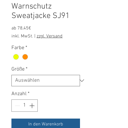
Warnschutz
Sweatjacke SJ91
Sale-
ab
78,45€
Preis
inkl. MwSt.
|
zzgl. Versand
Farbe
*
Größe
*
Anzahl
*
In den Warenkorb