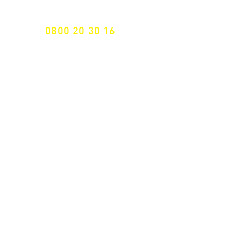
GRATIS HOTLINE
0800 20 30 16
International +43 7472 64 744-0
Versandkostenfrei ab €
195,- brutto
(Rechnungsbetrag)​
Schnelle Lieferung
ab 2 Werktagen
Retoure 14 Tage
Widerrufsrecht