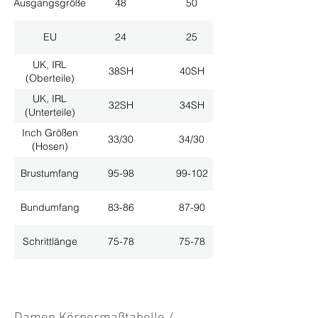
Ausgangsgröße
48
50
EU
24
25
UK, IRL
38SH
40SH
(Oberteile)
UK, IRL
32SH
34SH
(Unterteile)
Inch Größen
33/30
34/30
(Hosen)
Brustumfang
95-98
99-102
Bundumfang
83-86
87-90
Schrittlänge
75-78
75-78