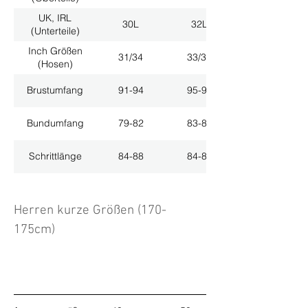
UK, IRL
30L
32L
(Unterteile)
Inch Größen
31/34
33/34
(Hosen)
Brustumfang
91-94
95-98
Bundumfang
79-82
83-86
Schrittlänge
84-88
84-88
Herren kurze Größen (170-
175cm)