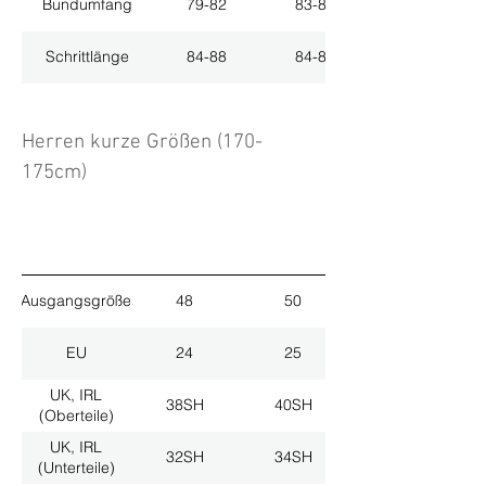
Bundumfang
79-82
83-86
Schrittlänge
84-88
84-88
Herren kurze Größen (170-
175cm)
Ausgangsgröße
48
50
EU
24
25
UK, IRL
38SH
40SH
(Oberteile)
UK, IRL
32SH
34SH
(Unterteile)