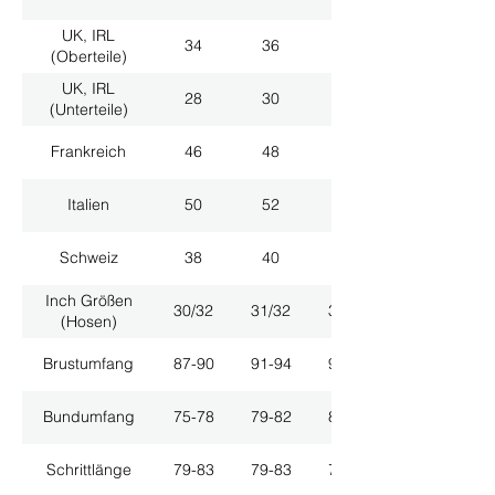
UK, IRL
34
36
38
(Oberteile)
UK, IRL
28
30
32
(Unterteile)
Frankreich
46
48
50
Italien
50
52
54
Schweiz
38
40
42
Inch Größen
30/32
31/32
33/32
(Hosen)
Brustumfang
87-90
91-94
95-98
Bundumfang
75-78
79-82
83-86
Schrittlänge
79-83
79-83
79-83