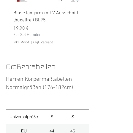
Bluse langarm mit V-Ausschnitt
Bluse langarm (bügelfrei
(bügelfrei) BL95
Preis
19,90 €
Preis
3er Set Hemden
19,90 €
3er Set Hemden
inkl. MwSt.
inkl. MwSt.
|
zzgl. Versand
Größentabellen
Herren Körpermaßtabellen
Normalgrößen (176-182cm)
Universalgröße
S
S
M
EU
44
46
48