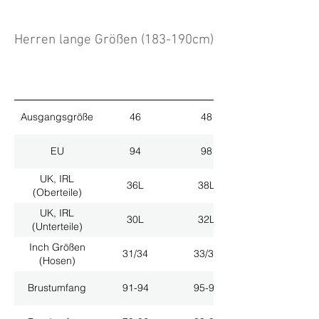
Herren lange Größen (183-190cm)
Ausgangsgröße
46
48
EU
94
98
UK, IRL
36L
38L
(Oberteile)
UK, IRL
30L
32L
(Unterteile)
Inch Größen
31/34
33/34
(Hosen)
Brustumfang
91-94
95-98