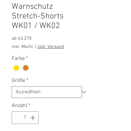
Warnschutz
Stretch-Shorts
WK01 / WK02
Sale-
ab
63,27€
Preis
inkl. MwSt.
|
zzgl. Versand
Farbe
*
Größe
*
Anzahl
*