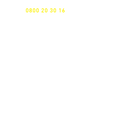
0800 20 30 16
International +43 7472 64 744-0
Versandkostenfrei ab €
195,- brutto
(Rechnungsbetrag)​
Schnelle Lieferung
ab 2 Werktagen
Retoure 14 Tage
Widerrufsrecht