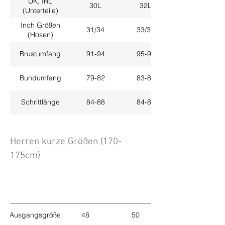
UK, IRL
30L
32L
(Unterteile)
Inch Größen
31/34
33/34
(Hosen)
Brustumfang
91-94
95-98
Bundumfang
79-82
83-86
Schrittlänge
84-88
84-88
Herren kurze Größen (170-
175cm)
Ausgangsgröße
48
50