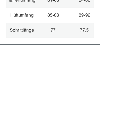
Taillenumfang
61-63
64-66
Hüftumfang
85-88
89-92
Schrittlänge
77
77,5
ALLE NEUHEITEN
NEWSLETTER ANMELDUNG
Nichts mehr verpassen!
Spezialist für
maßgeschneiderte Lösungen
GRATIS HOTLINE