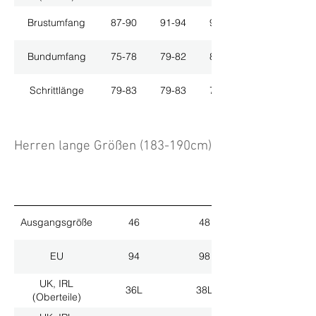
Brustumfang
87-90
91-94
95-98
Bundumfang
75-78
79-82
83-86
Schrittlänge
79-83
79-83
79-83
Herren lange Größen (183-190cm)
Ausgangsgröße
46
48
EU
94
98
UK, IRL
36L
38L
(Oberteile)