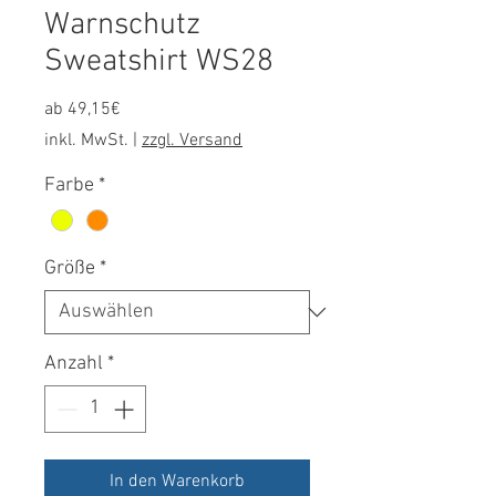
Warnschutz
Sweatshirt WS28
Sale-
ab
49,15€
Preis
inkl. MwSt.
|
zzgl. Versand
Farbe
*
Größe
*
Anzahl
*
In den Warenkorb