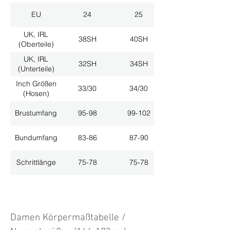
EU
24
25
UK, IRL
38SH
40SH
(Oberteile)
UK, IRL
32SH
34SH
(Unterteile)
Inch Größen
33/30
34/30
(Hosen)
Brustumfang
95-98
99-102
Bundumfang
83-86
87-90
Schrittlänge
75-78
75-78
Damen Körpermaßtabelle /