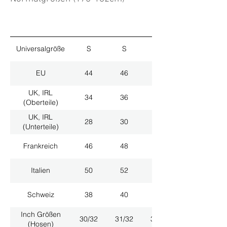
Universalgröße
S
S
M
EU
44
46
48
UK, IRL
34
36
38
(Oberteile)
UK, IRL
28
30
32
(Unterteile)
Frankreich
46
48
50
Italien
50
52
54
Schweiz
38
40
42
Inch Größen
30/32
31/32
33/32
(Hosen)