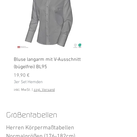
Bluse langarm mit V-Ausschnitt
Bluse langarm (bügelfrei
(bügelfrei) BL95
Preis
19,90 €
Preis
3er Set Hemden
19,90 €
3er Set Hemden
inkl. MwSt.
inkl. MwSt.
|
zzgl. Versand
Größentabellen
Herren Körpermaßtabellen
Normalgrößen (176-182cm)