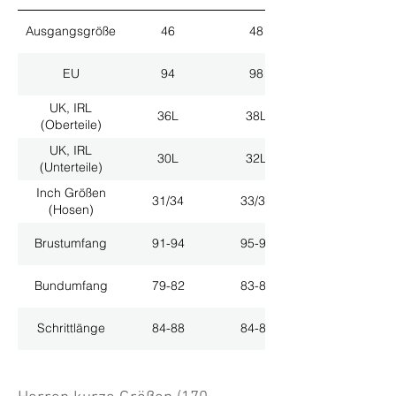
Ausgangsgröße
46
48
EU
94
98
UK, IRL
36L
38L
(Oberteile)
UK, IRL
30L
32L
(Unterteile)
Inch Größen
31/34
33/34
(Hosen)
Brustumfang
91-94
95-98
Bundumfang
79-82
83-86
Schrittlänge
84-88
84-88