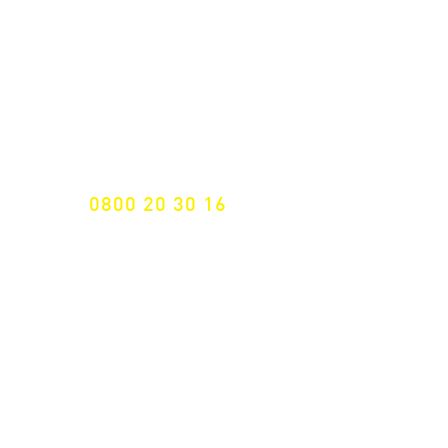
NEWSLETTER ANMELDUNG
Nichts mehr verpassen!
Spezialist für
maßgeschneiderte Lösungen
GRATIS HOTLINE
0800 20 30 16
International +43 7472 64 744-0
Versandkostenfrei ab €
195,- brutto
(Rechnungsbetrag)​
Schnelle Lieferung