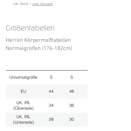
inkl. MwSt.
|
zzgl. Versand
Größentabellen
Herren Körpermaßtabellen
Normalgrößen (176-182cm)
Universalgröße
S
S
M
EU
44
46
48
UK, IRL
34
36
38
(Oberteile)
UK, IRL
28
30
32
(Unterteile)