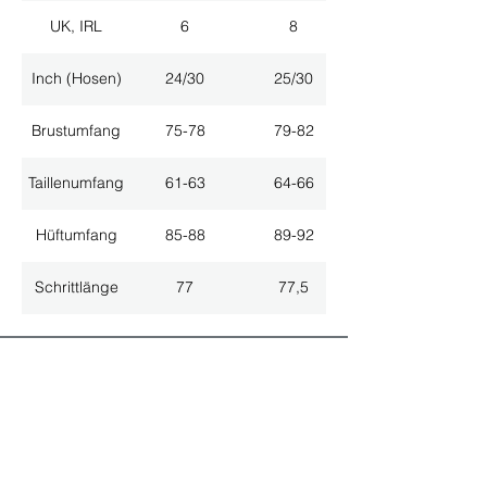
UK, IRL
6
8
Inch (Hosen)
24/30
25/30
Brustumfang
75-78
79-82
Taillenumfang
61-63
64-66
Hüftumfang
85-88
89-92
Schrittlänge
77
77,5
ALLE NEUHEITEN