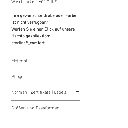
Waschbarkeit: 60° C, ILF
Ihre gewünschte Größe oder Farbe
ist nicht verfügbar?
Werfen Sie einen Blick auf unsere
Nachfolgekollektion:
starline®_comfort!
Material
65 % Polyester/35 % Baumwolle, 245
Pflege
g/m²
waschen 60°
Normen | Zertifikate | Labels
bleichen nicht erlaubt
trocknen 1 Pkt. (niedrige Temp.)
OEKO-TEX® STANDARD 100
bügeln 2 Pkt. (mittlere Temp.)
Größen und Passformen
Made in Austria/Europe
reinigen (P) Perchlorethylen
ILF - "Industrial Laundry Friendly"
Größentabellen für Damen & Herren