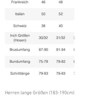
Frankreich
46
48
50
Italien
50
52
54
Schweiz
38
40
42
Inch Größen
30/32
31/32
33/32
(Hosen)
Brustumfang
87-90
91-94
95-98
Bundumfang
75-78
79-82
83-86
Schrittlänge
79-83
79-83
79-83
Herren lange Größen (183-190cm)