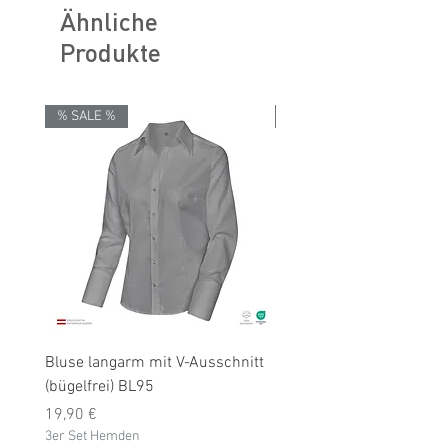
Ähnliche
Produkte
% SALE %
% SALE %
Bluse langarm mit V-Ausschnitt
Bluse langarm (bügelfrei
(bügelfrei) BL95
Preis
19,90 €
Preis
3er Set Hemden
19,90 €
3er Set Hemden
inkl. MwSt.