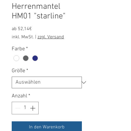
Herrenmantel
HM01 "starline"
Sale-
ab
52,14€
Preis
inkl. MwSt.
|
zzgl. Versand
Farbe
*
Größe
*
Anzahl
*
In den Warenkorb