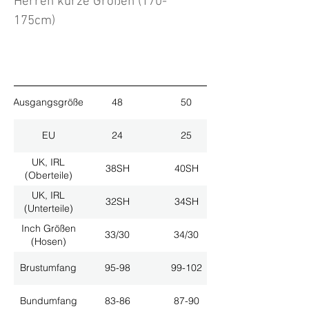
Herren kurze Größen (170-
175cm)
Ausgangsgröße
48
50
EU
24
25
UK, IRL
38SH
40SH
(Oberteile)
UK, IRL
32SH
34SH
(Unterteile)
Inch Größen
33/30
34/30
(Hosen)
Brustumfang
95-98
99-102
Bundumfang
83-86
87-90