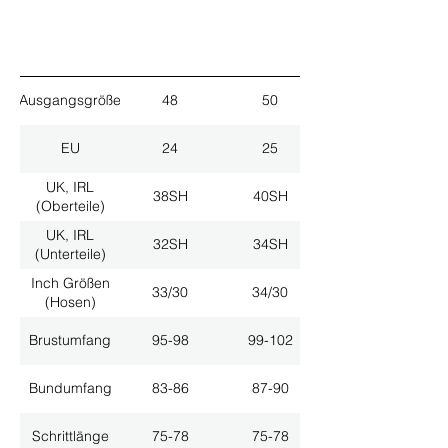
Ausgangsgröße
48
50
EU
24
25
UK, IRL
38SH
40SH
(Oberteile)
UK, IRL
32SH
34SH
(Unterteile)
Inch Größen
33/30
34/30
(Hosen)
Brustumfang
95-98
99-102
Bundumfang
83-86
87-90
Schrittlänge
75-78
75-78