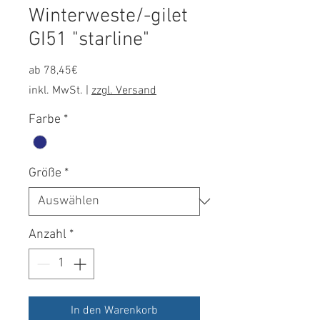
Winterweste/-gilet
GI51 "starline"
Sale-
ab
78,45€
Preis
inkl. MwSt.
|
zzgl. Versand
Farbe
*
Größe
*
Anzahl
*
In den Warenkorb