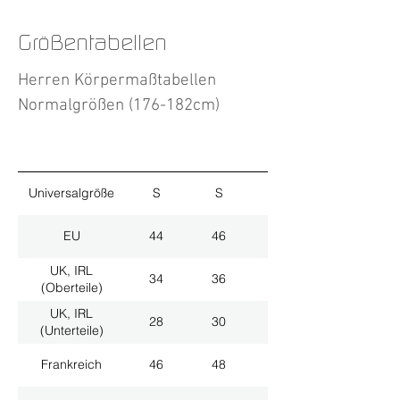
Größentabellen
Herren Körpermaßtabellen
Normalgrößen (176-182cm)
Universalgröße
S
S
M
EU
44
46
48
UK, IRL
34
36
38
(Oberteile)
UK, IRL
28
30
32
(Unterteile)
Frankreich
46
48
50