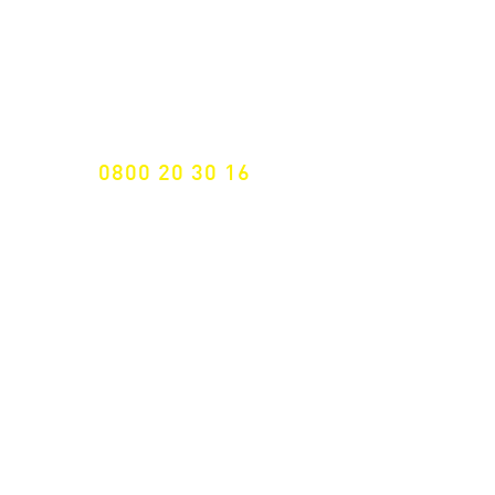
Spezialist für
maßgeschneiderte Lösungen
GRATIS HOTLINE
0800 20 30 16
International +43 7472 64 744-0
Versandkostenfrei ab €
195,- brutto
(Rechnungsbetrag)​
Schnelle Lieferung
ab 2 Werktagen