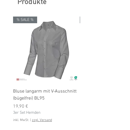
Produkte
% SALE %
% SALE %
Bluse langarm mit V-Ausschnitt
Bluse langarm (bügelfrei
(bügelfrei) BL95
Preis
19,90 €
Preis
3er Set Hemden
19,90 €
3er Set Hemden
inkl. MwSt.
inkl. MwSt.
|
zzgl. Versand