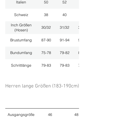
Italien
50
52
54
Schweiz
38
40
42
Inch Größen
30/32
31/32
33/32
(Hosen)
Brustumfang
87-90
91-94
95-98
Bundumfang
75-78
79-82
83-86
Schrittlänge
79-83
79-83
79-83
Herren lange Größen (183-190cm)
Ausgangsgröße
46
48