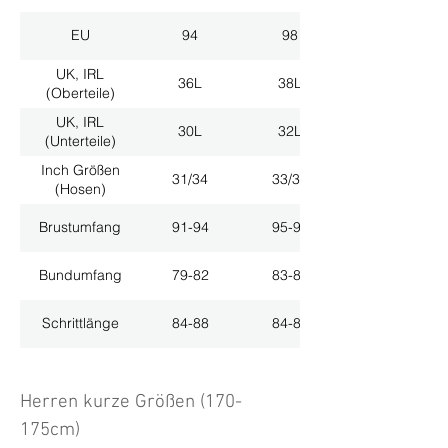
EU
94
98
UK, IRL
36L
38L
(Oberteile)
UK, IRL
30L
32L
(Unterteile)
Inch Größen
31/34
33/34
(Hosen)
Brustumfang
91-94
95-98
Bundumfang
79-82
83-86
Schrittlänge
84-88
84-88
Herren kurze Größen (170-
175cm)