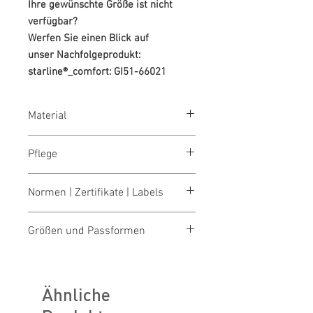
Ihre gewünschte Größe ist nicht
verfügbar?
Werfen Sie einen Blick auf
unser Nachfolgeprodukt:
starline®_comfort: GI51-66021
Material
65 % Polyester/35 % Baumwolle, 245
Pflege
g/m²
waschen 40°
Normen | Zertifikate | Labels
bleichen nicht erlaubt
trocknen 1 Pkt. (niedrige Temp.)
OEKO-TEX® STANDARD 100
bügeln 1 Pkt. (niedrige Temp.)
Größen und Passformen
Made in Austria/Europe
reinigen (P) Perchlorethylen
ILF - "Industrial Laundry Friendly"
Größentabellen für Damen & Herren
Ähnliche