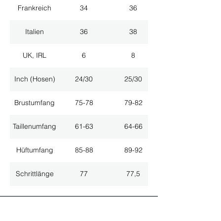
Frankreich
34
36
Italien
36
38
UK, IRL
6
8
Inch (Hosen)
24/30
25/30
Brustumfang
75-78
79-82
Taillenumfang
61-63
64-66
Hüftumfang
85-88
89-92
Schrittlänge
77
77,5