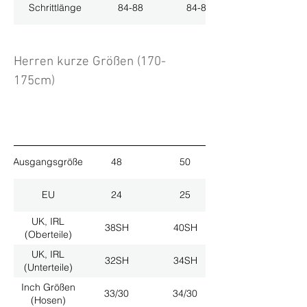
Schrittlänge
84-88
84-88
Herren kurze Größen (170-
175cm)
Ausgangsgröße
48
50
EU
24
25
UK, IRL
38SH
40SH
(Oberteile)
UK, IRL
32SH
34SH
(Unterteile)
Inch Größen
33/30
34/30
(Hosen)