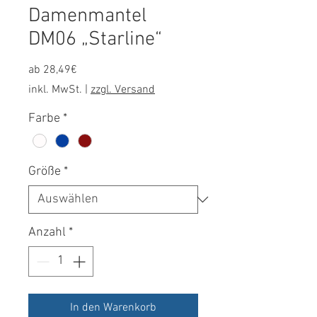
Damenmantel
DM06 „Starline“
Sale-
ab
28,49€
Preis
inkl. MwSt.
|
zzgl. Versand
Farbe
*
Größe
*
Anzahl
*
In den Warenkorb