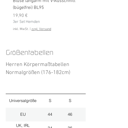
Bluse langarm mit V-Ausschnitt
Bluse langarm (bügelfrei
(bügelfrei) BL95
Preis
19,90 €
Preis
3er Set Hemden
19,90 €
3er Set Hemden
inkl. MwSt.
inkl. MwSt.
|
zzgl. Versand
Größentabellen
Herren Körpermaßtabellen
Normalgrößen (176-182cm)
Universalgröße
S
S
M
EU
44
46
48
UK, IRL