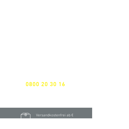
ALLE NEUHEITEN
NEWSLETTER ANMELDUNG
Nichts mehr verpassen!
Spezialist für
maßgeschneiderte Lösungen
GRATIS HOTLINE
0800 20 30 16
International +43 7472 64 744-0
Versandkostenfrei ab €
195,- brutto
(Rechnungsbetrag)​