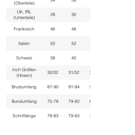
34
36
38
(Oberteile)
UK, IRL
28
30
32
(Unterteile)
Frankreich
46
48
50
Italien
50
52
54
Schweiz
38
40
42
Inch Größen
30/32
31/32
33/32
(Hosen)
Brustumfang
87-90
91-94
95-98
Bundumfang
75-78
79-82
83-86
Schrittlänge
79-83
79-83
79-83