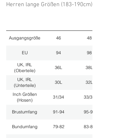
Herren lange Größen (183-190cm)
Ausgangsgröße
46
48
EU
94
98
UK, IRL
36L
38L
(Oberteile)
UK, IRL
30L
32L
(Unterteile)
Inch Größen
31/34
33/34
(Hosen)
Brustumfang
91-94
95-98
Bundumfang
79-82
83-86