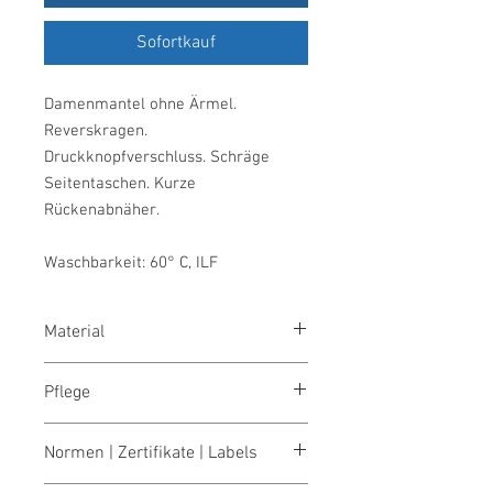
Sofortkauf
Damenmantel ohne Ärmel.
Reverskragen.
Druckknopfverschluss. Schräge
Seitentaschen. Kurze
Rückenabnäher.
Waschbarkeit: 60° C, ILF
Material
65 % Polyester/35 % Baumwolle, 210
Pflege
g/m²
waschen 60°
Normen | Zertifikate | Labels
bleichen nicht erlaubt
trocknen 1 Pkt. (niedrige Temp.)