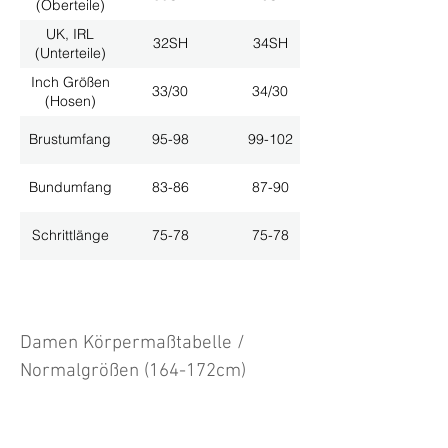
(Oberteile)
UK, IRL
32SH
34SH
(Unterteile)
Inch Größen
33/30
34/30
(Hosen)
Brustumfang
95-98
99-102
Bundumfang
83-86
87-90
Schrittlänge
75-78
75-78
Damen Körpermaßtabelle /
Normalgrößen (164-172cm)