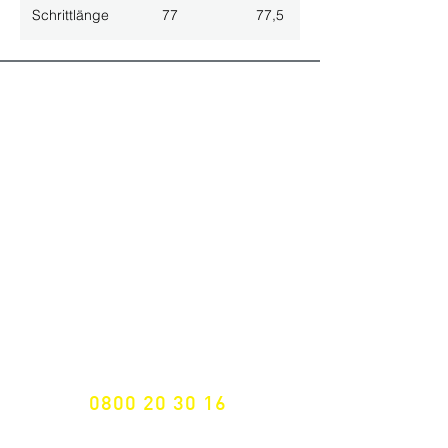
Schrittlänge
77
77,5
ALLE NEUHEITEN
NEWSLETTER ANMELDUNG
Nichts mehr verpassen!
Spezialist für
maßgeschneiderte Lösungen
GRATIS HOTLINE
0800 20 30 16
International +43 7472 64 744-0