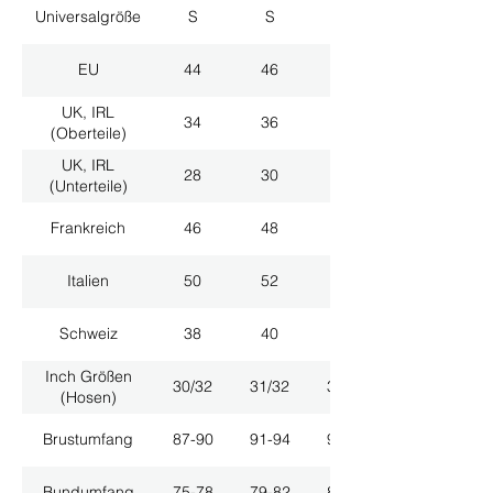
Universalgröße
S
S
M
EU
44
46
48
UK, IRL
34
36
38
(Oberteile)
UK, IRL
28
30
32
(Unterteile)
Frankreich
46
48
50
Italien
50
52
54
Schweiz
38
40
42
Inch Größen
30/32
31/32
33/32
(Hosen)
Brustumfang
87-90
91-94
95-98
Bundumfang
75-78
79-82
83-86