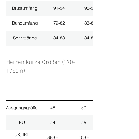
Brustumfang
91-94
95-98
Bundumfang
79-82
83-86
Schrittlänge
84-88
84-88
Herren kurze Größen (170-
175cm)
Ausgangsgröße
48
50
EU
24
25
UK, IRL
38SH
40SH