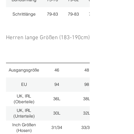
Schrittlänge
79-83
79-83
79-83
Herren lange Größen (183-190cm)
Ausgangsgröße
46
48
EU
94
98
UK, IRL
36L
38L
(Oberteile)
UK, IRL
30L
32L
(Unterteile)
Inch Größen
31/34
33/34
(Hosen)