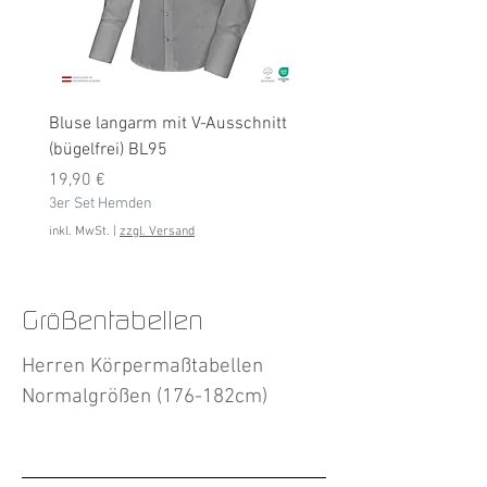
Bluse langarm mit V-Ausschnitt
Bluse langarm (bügelfrei
(bügelfrei) BL95
Preis
19,90 €
Preis
3er Set Hemden
19,90 €
3er Set Hemden
inkl. MwSt.
inkl. MwSt.
|
zzgl. Versand
Größentabellen
Herren Körpermaßtabellen
Normalgrößen (176-182cm)