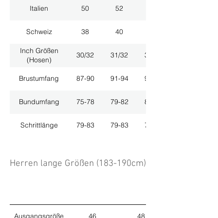
Italien
50
52
54
Schweiz
38
40
42
Inch Größen
30/32
31/32
33/32
(Hosen)
Brustumfang
87-90
91-94
95-98
Bundumfang
75-78
79-82
83-86
Schrittlänge
79-83
79-83
79-83
Herren lange Größen (183-190cm)
Ausgangsgröße
46
48