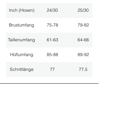
Inch (Hosen)
24/30
25/30
Brustumfang
75-78
79-82
Taillenumfang
61-63
64-66
Hüftumfang
85-88
89-92
Schrittlänge
77
77,5
ALLE NEUHEITEN
NEWSLETTER ANMELDUNG