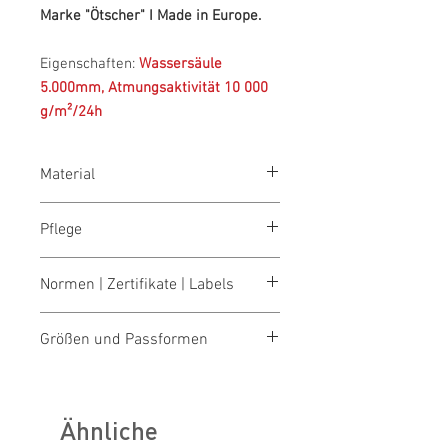
Marke "Ötscher" I Made in Europe.
Eigenschaften:
Wassersäule
5.000mm, Atmungsaktivität 10 000
g/m²/24h
Material
100% Polyester, 200 g/m²
Pflege
waschen 40° schonend
Normen | Zertifikate | Labels
bleichen nicht erlaubt
trocknen nicht erlaubt
OEKO-TEX® STANDARD 100
bügeln 1 Pkt. (niedrige Temp.)
Größen und Passformen
Made in Austria/Europe
reinigen nicht erlaubt
ILF - "Industrial Laundry Friendly"
Größentabellen für Damen & Herren
Ähnliche