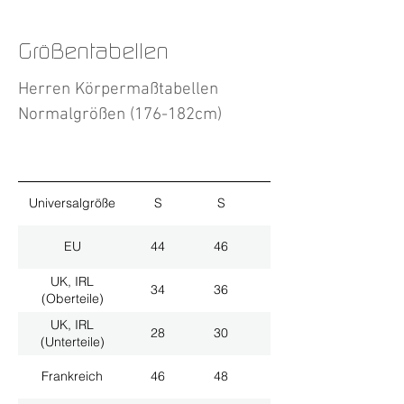
Größentabellen
Herren Körpermaßtabellen
Normalgrößen (176-182cm)
Universalgröße
S
S
M
EU
44
46
48
UK, IRL
34
36
38
(Oberteile)
UK, IRL
28
30
32
(Unterteile)
Frankreich
46
48
50