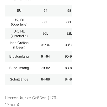
EU
94
98
UK, IRL
36L
38L
(Oberteile)
UK, IRL
30L
32L
(Unterteile)
Inch Größen
31/34
33/34
(Hosen)
Brustumfang
91-94
95-98
Bundumfang
79-82
83-86
Schrittlänge
84-88
84-88
Herren kurze Größen (170-
175cm)