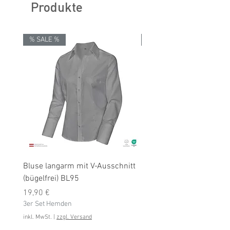
Produkte
% SALE %
% SALE %
Bluse langarm mit V-Ausschnitt
Bluse langarm (bügelfrei
(bügelfrei) BL95
Preis
19,90 €
Preis
3er Set Hemden
19,90 €
3er Set Hemden
inkl. MwSt.
inkl. MwSt.
|
zzgl. Versand