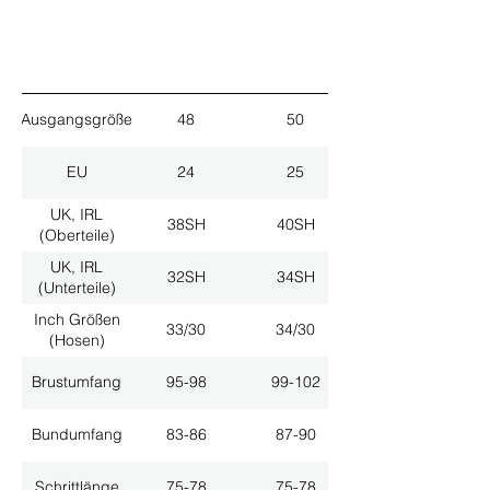
Ausgangsgröße
48
50
EU
24
25
UK, IRL
38SH
40SH
(Oberteile)
UK, IRL
32SH
34SH
(Unterteile)
Inch Größen
33/30
34/30
(Hosen)
Brustumfang
95-98
99-102
Bundumfang
83-86
87-90
Schrittlänge
75-78
75-78