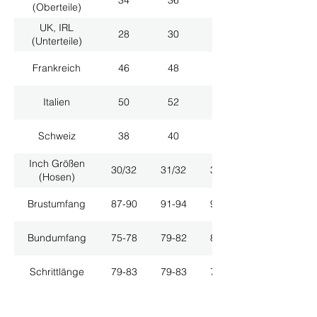
34
36
38
(Oberteile)
UK, IRL
28
30
32
(Unterteile)
Frankreich
46
48
50
Italien
50
52
54
Schweiz
38
40
42
Inch Größen
30/32
31/32
33/32
(Hosen)
Brustumfang
87-90
91-94
95-98
Bundumfang
75-78
79-82
83-86
Schrittlänge
79-83
79-83
79-83