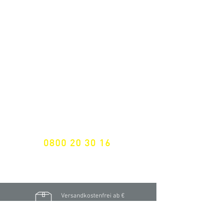
ALLE NEUHEITEN
NEWSLETTER ANMELDUNG
Nichts mehr verpassen!
Spezialist für
maßgeschneiderte Lösungen
GRATIS HOTLINE
0800 20 30 16
International +43 7472 64 744-0
Versandkostenfrei ab €
195,- brutto
(Rechnungsbetrag)​