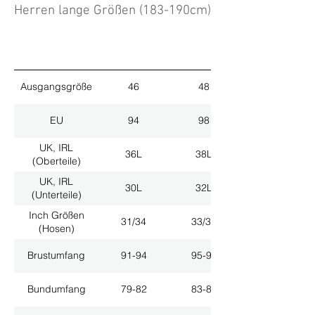
Herren lange Größen (183-190cm)
Ausgangsgröße
46
48
EU
94
98
UK, IRL
36L
38L
(Oberteile)
UK, IRL
30L
32L
(Unterteile)
Inch Größen
31/34
33/34
(Hosen)
Brustumfang
91-94
95-98
Bundumfang
79-82
83-86