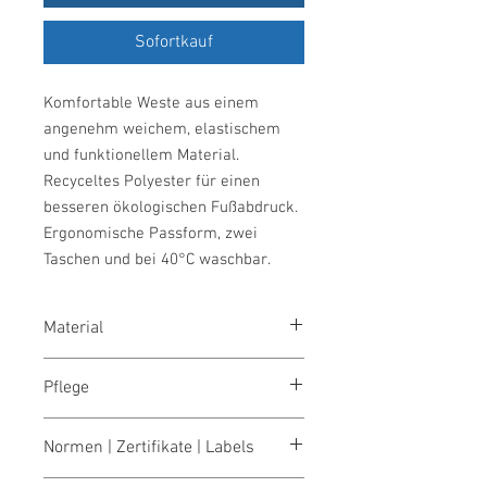
Sofortkauf
Komfortable Weste aus einem
angenehm weichem, elastischem
und funktionellem Material.
Recyceltes Polyester für einen
besseren ökologischen Fußabdruck.
Ergonomische Passform, zwei
Taschen und bei 40°C waschbar.
Material
100% Polyester
Pflege
waschen 40°
Normen | Zertifikate | Labels
bleichen nicht erlaubt
trocknen nicht erlaubt