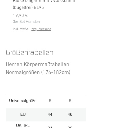
Bluse langarm mit V-Ausschnitt
Bluse langarm (bügelfrei
(bügelfrei) BL95
Preis
19,90 €
Preis
3er Set Hemden
19,90 €
3er Set Hemden
inkl. MwSt.
inkl. MwSt.
|
zzgl. Versand
Größentabellen
Herren Körpermaßtabellen
Normalgrößen (176-182cm)
Universalgröße
S
S
M
EU
44
46
48
UK, IRL