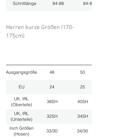
Schrittlänge
84-88
84-88
Herren kurze Größen (170-
175cm)
Ausgangsgröße
48
50
EU
24
25
UK, IRL
38SH
40SH
(Oberteile)
UK, IRL
32SH
34SH
(Unterteile)
Inch Größen
33/30
34/30
(Hosen)