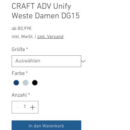
CRAFT ADV Unify
Weste Damen DG15
Sale-
ab
80,99€
Preis
inkl. MwSt.
|
zzgl. Versand
Größe
*
Farbe
*
Anzahl
*
In den Warenkorb