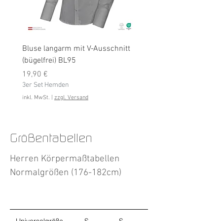
Bluse langarm mit V-Ausschnitt
Bluse langarm (bügelfrei
(bügelfrei) BL95
Preis
19,90 €
Preis
3er Set Hemden
19,90 €
3er Set Hemden
inkl. MwSt.
inkl. MwSt.
|
zzgl. Versand
Größentabellen
Herren Körpermaßtabellen
Normalgrößen (176-182cm)