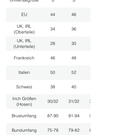
Universalgröße
S
S
M
EU
44
46
48
UK, IRL
34
36
38
(Oberteile)
UK, IRL
28
30
32
(Unterteile)
Frankreich
46
48
50
Italien
50
52
54
Schweiz
38
40
42
Inch Größen
30/32
31/32
33/32
(Hosen)
Brustumfang
87-90
91-94
95-98
Bundumfang
75-78
79-82
83-86