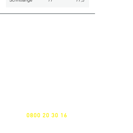
Schrittlänge
77
77,5
ALLE NEUHEITEN
NEWSLETTER ANMELDUNG
Nichts mehr verpassen!
Spezialist für
maßgeschneiderte Lösungen
GRATIS HOTLINE
0800 20 30 16
International +43 7472 64 744-0