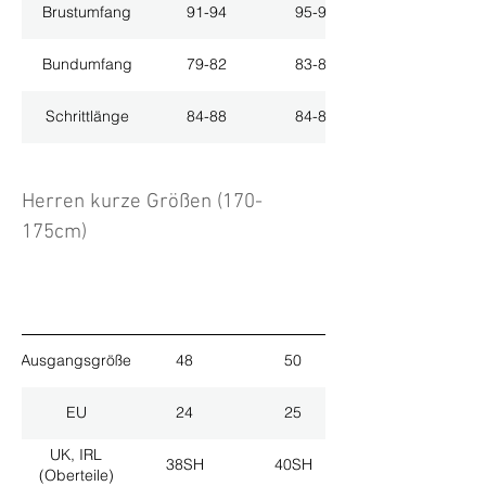
Brustumfang
91-94
95-98
Bundumfang
79-82
83-86
Schrittlänge
84-88
84-88
Herren kurze Größen (170-
175cm)
Ausgangsgröße
48
50
EU
24
25
UK, IRL
38SH
40SH
(Oberteile)