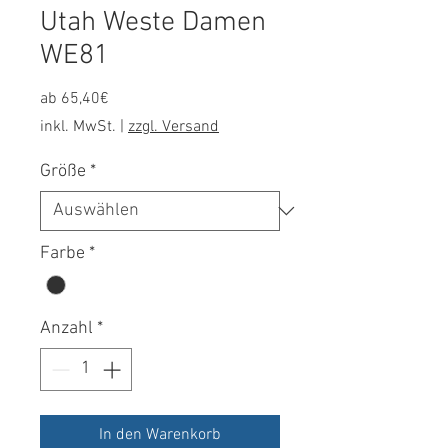
Utah Weste Damen
WE81
Sale-
ab
65,40€
Preis
inkl. MwSt.
|
zzgl. Versand
Größe
*
Farbe
*
Anzahl
*
In den Warenkorb