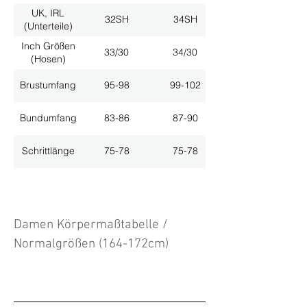
UK, IRL
32SH
34SH
(Unterteile)
Inch Größen
33/30
34/30
(Hosen)
Brustumfang
95-98
99-102
Bundumfang
83-86
87-90
Schrittlänge
75-78
75-78
Damen Körpermaßtabelle /
Normalgrößen (164-172cm)