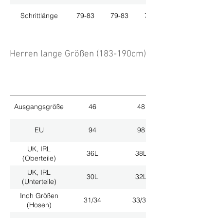
Schrittlänge
79-83
79-83
79-83
Herren lange Größen (183-190cm)
Ausgangsgröße
46
48
EU
94
98
UK, IRL
36L
38L
(Oberteile)
UK, IRL
30L
32L
(Unterteile)
Inch Größen
31/34
33/34
(Hosen)