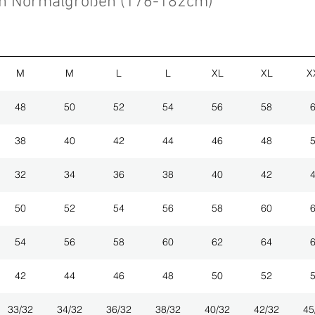
en Normalgrößen (176-182cm)
M
M
L
L
XL
XL
X
48
50
52
54
56
58
38
40
42
44
46
48
32
34
36
38
40
42
50
52
54
56
58
60
54
56
58
60
62
64
42
44
46
48
50
52
33/32
34/32
36/32
38/32
40/32
42/32
45