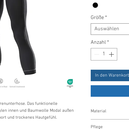
Größe
*
Auswählen
Anzahl
*
In den Warenkor
renunterhose. Das funktionelle
pylen innen und Baumwolle Modal außen
Material
ort und trockenes Hautgefühl.
56 % Polypropylen, 21
Pflege
Elasthan