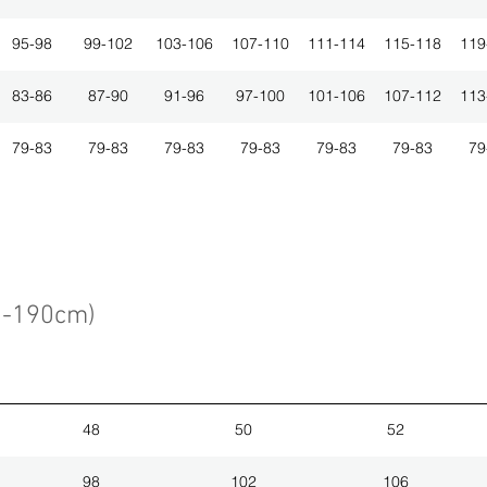
95-98
99-102
103-106
107-110
111-114
115-118
119
83-86
87-90
91-96
97-100
101-106
107-112
113
79-83
79-83
79-83
79-83
79-83
79-83
79
3-190cm)
48
50
52
98
102
106