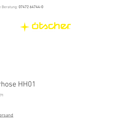
e Beratung:
07472 64744-0
rhose HH01
771
Versand