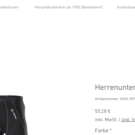
ollektionen
Versandkostenfrei ab 195€ (Bestellwert)
Kostenlos
...
ÜBER UNS
GALERIE
NEWS
KONTAKT
Herrenunte
Artikelnummer: HH01-95
Preis
55,28 €
inkl. MwSt.
|
zzgl. 
Farbe
*