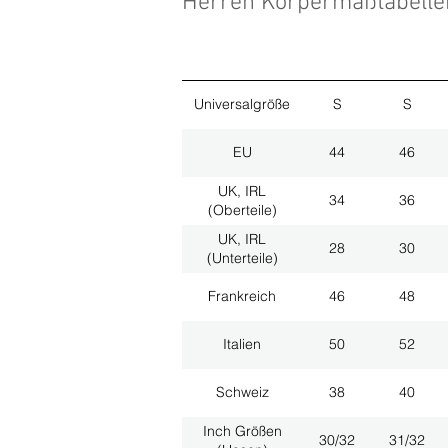
Herren Körpermaßtabell
Universalgröße
S
S
EU
44
46
UK, IRL
34
36
(Oberteile)
UK, IRL
28
30
(Unterteile)
Frankreich
46
48
Italien
50
52
Schweiz
38
40
Inch Größen
30/32
31/32