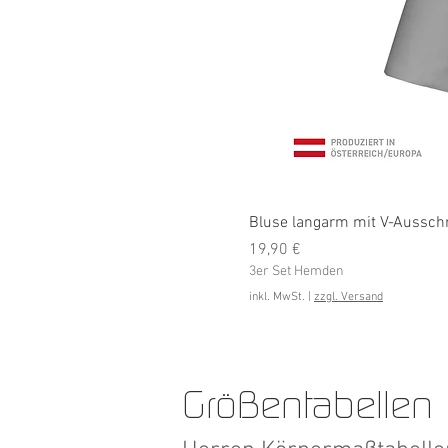
Bluse langarm mit V-Ausschni
Preis
19,90 €
3er Set Hemden
inkl. MwSt.
|
zzgl. Versand
Größentabellen