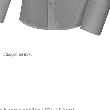
Schnellansicht
tt (bügelfrei) BL95