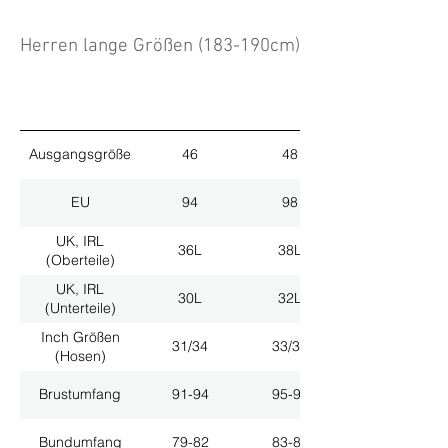
Herren lange Größen (183-190cm)
Ausgangsgröße
46
48
EU
94
98
UK, IRL
36L
38L
(Oberteile)
UK, IRL
30L
32L
(Unterteile)
Inch Größen
31/34
33/34
(Hosen)
Brustumfang
91-94
95-98
Bundumfang
79-82
83-86