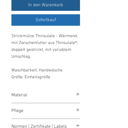
In den Warenkorb
Sofortkauf
Strickmütze Thinsulate - Wärmend,
mit Zwischenfutter aus Thinsulate®,
doppelt gestrickt, mit variablem
Umschlag.
Waschbarkeit: Handwäsche
Größe: Einheitsgröße
Material
100% Polyacryl, 70g
Pflege
waschen per Hand
Normen | Zertifikate | Labels
bleichen nicht erlaubt