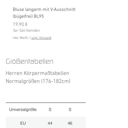
Bluse langarm mit V-Ausschnitt
Bluse langarm (bügelfrei
(bügelfrei) BL95
Preis
19,90 €
Preis
3er Set Hemden
19,90 €
3er Set Hemden
inkl. MwSt.
inkl. MwSt.
|
zzgl. Versand
Größentabellen
Herren Körpermaßtabellen
Normalgrößen (176-182cm)
Universalgröße
S
S
M
EU
44
46
48