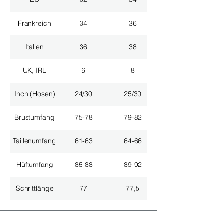
Frankreich
34
36
Italien
36
38
UK, IRL
6
8
Inch (Hosen)
24/30
25/30
Brustumfang
75-78
79-82
Taillenumfang
61-63
64-66
Hüftumfang
85-88
89-92
Schrittlänge
77
77,5