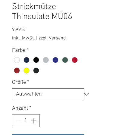
Strickmütze
Thinsulate MÜ06
Preis
9,99 €
inkl. MwSt.
|
zzgl. Versand
Farbe
*
Größe
*
Anzahl
*