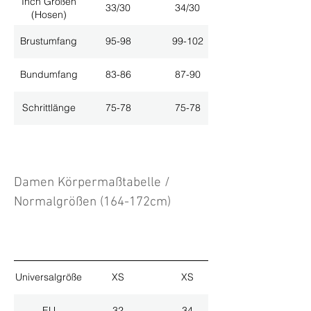
Inch Größen
33/30
34/30
(Hosen)
Brustumfang
95-98
99-102
Bundumfang
83-86
87-90
Schrittlänge
75-78
75-78
Damen Körpermaßtabelle /
Normalgrößen (164-172cm)
Universalgröße
XS
XS
EU
32
34