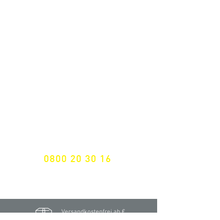
ALLE NEUHEITEN
NEWSLETTER ANMELDUNG
Nichts mehr verpassen!
Spezialist für
maßgeschneiderte Lösungen
GRATIS HOTLINE
0800 20 30 16
International +43 7472 64 744-0
Versandkostenfrei ab €
195,- brutto