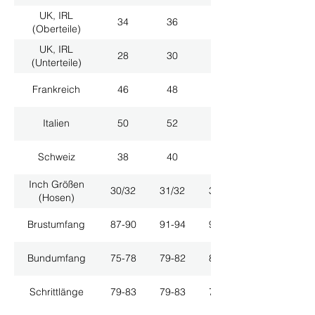
UK, IRL
34
36
38
(Oberteile)
UK, IRL
28
30
32
(Unterteile)
Frankreich
46
48
50
Italien
50
52
54
Schweiz
38
40
42
Inch Größen
30/32
31/32
33/32
(Hosen)
Brustumfang
87-90
91-94
95-98
Bundumfang
75-78
79-82
83-86
Schrittlänge
79-83
79-83
79-83