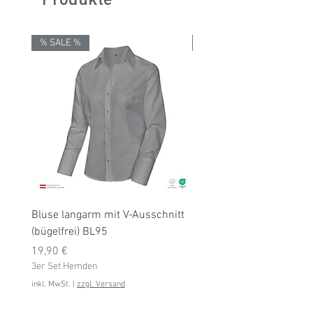
% SALE %
% SALE %
Bluse langarm mit V-Ausschnitt
Bluse langarm (bügelfrei
(bügelfrei) BL95
Preis
19,90 €
Preis
3er Set Hemden
19,90 €
3er Set Hemden
inkl. MwSt.
inkl. MwSt.
|
zzgl. Versand