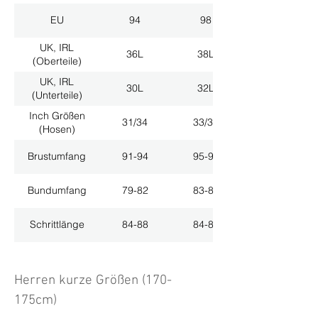
EU
94
98
UK, IRL
36L
38L
(Oberteile)
UK, IRL
30L
32L
(Unterteile)
Inch Größen
31/34
33/34
(Hosen)
Brustumfang
91-94
95-98
Bundumfang
79-82
83-86
Schrittlänge
84-88
84-88
Herren kurze Größen (170-
175cm)