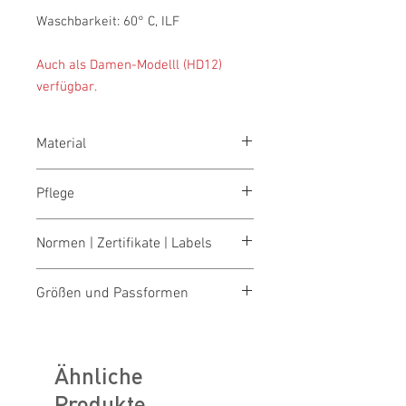
Waschbarkeit: 60° C, ILF
Auch als Damen-Modelll (HD12)
verfügbar.
Material
50 % Polyester/50 % Tencel, 215 g/m²
Pflege
waschen 60°
Normen | Zertifikate | Labels
bleichen nicht erlaubt
trocknen 1 Pkt. (niedrige Temp.)
OEKO-TEX® STANDARD 100
bügeln 2 Pkt. (mittlere Temp.)
Größen und Passformen
Made in Austria/Europe
reinigen (P) Perchlorethylen
ILF - "Industrial Laundry Friendly"
Größentabellen für Damen & Herren
Tencel®
Ähnliche
Produkte