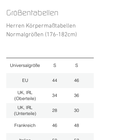
Größentabellen
Herren Körpermaßtabellen
Normalgrößen (176-182cm)
Universalgröße
S
S
M
EU
44
46
48
UK, IRL
34
36
38
(Oberteile)
UK, IRL
28
30
32
(Unterteile)
Frankreich
46
48
50