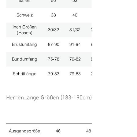
Italien
50
52
54
Schweiz
38
40
42
Inch Größen
30/32
31/32
33/32
(Hosen)
Brustumfang
87-90
91-94
95-98
Bundumfang
75-78
79-82
83-86
Schrittlänge
79-83
79-83
79-83
Herren lange Größen (183-190cm)
Ausgangsgröße
46
48