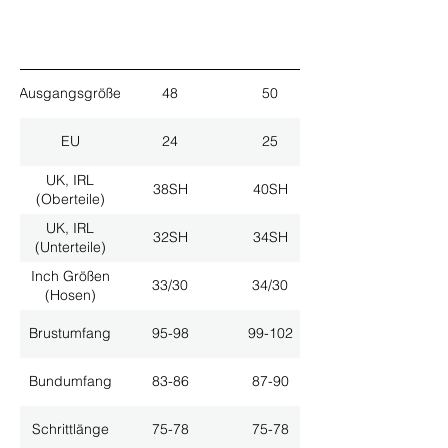
Ausgangsgröße
48
50
EU
24
25
UK, IRL
38SH
40SH
(Oberteile)
UK, IRL
32SH
34SH
(Unterteile)
Inch Größen
33/30
34/30
(Hosen)
Brustumfang
95-98
99-102
Bundumfang
83-86
87-90
Schrittlänge
75-78
75-78