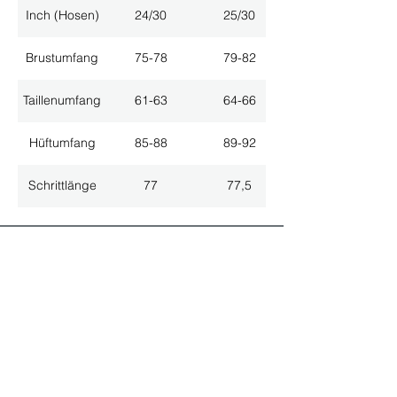
Inch (Hosen)
24/30
25/30
Brustumfang
75-78
79-82
Taillenumfang
61-63
64-66
Hüftumfang
85-88
89-92
Schrittlänge
77
77,5
ALLE NEUHEITEN
NEWSLETTER ANMELDUNG
Nichts mehr verpassen!